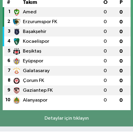
#
Takım
O
P
1
Amed
0
0
2
Erzurumspor FK
0
0
3
Başakşehir
0
0
4
Kocaelispor
0
0
5
Beşiktaş
0
0
6
Eyüpspor
0
0
7
Galatasaray
0
0
8
Çorum FK
0
0
9
Gaziantep FK
0
0
10
Alanyaspor
0
0
Detaylar için tıklayın