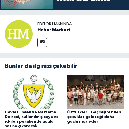
EDITÖR HAKKINDA
Haber Merkezi
Bunlar da ilginizi çekebilir
Devlet Emlak ve Malzeme
Öztürkler: 'Geçmişini bilen
Dairesi, kullanılmış eşya ve
çocuklar geleceği daha
içkileri perakende usulü
güçlü inşa eder'
satışa çıkaracak