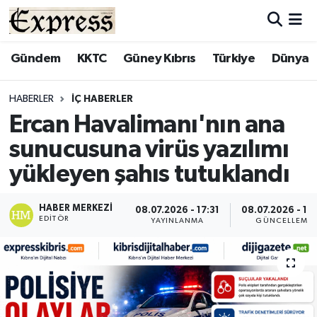
ALAYKÖY
Hava Durumu
Gündem
KKTC
Güney Kıbrıs
Türkiye
Dünya
ALSANCAK
Trafik Durumu
HABERLER
İÇ HABERLER
Ercan Havalimanı'nın ana
BİLİM
Süper Lig Puan Durumu ve Fikstür
sunucusuna virüs yazılımı
ÇATALKÖY
Tüm Manşetler
yükleyen şahıs tutuklandı
DÜNYA
Son Dakika Haberleri
HABER MERKEZI
08.07.2026 - 17:31
08.07.2026 - 17
EDITÖR
YAYINLANMA
GÜNCELLEME
EĞİTİM
Haber Arşivi
EKONOMİ
ENGLISH