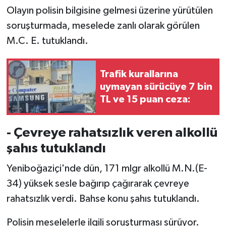
Olayın polisin bilgisine gelmesi üzerine yürütülen
MAGAZİN
soruşturmada, meselede zanlı olarak görülen
M.C. E. tutuklandı.
Nöbetçi Eczaneler
Trafik kurallarına
ÖZEL HABER
uymayan sürücüye 7 bin
TL ve 15 puan ceza:
SAĞLIK
SİYASET
- Çevreye rahatsızlık veren alkollü
şahıs tutuklandı
SPOR
Yeniboğaziçi'nde dün, 171 mlgr alkollü M.N.(E-
TATLISU
34) yüksek sesle bağırıp çağırarak çevreye
rahatsızlık verdi. Bahse konu şahıs tutuklandı.
TEKNOLOJİ
Polisin meselelerle ilgili soruşturması sürüyor.