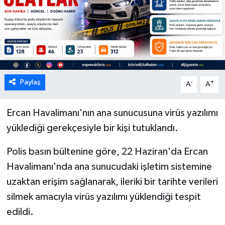
ESENTEPE
GAZİMAĞUSA
GİRNE
Paylaş
-
+
A
A
GÜNDEM
Ercan Havalimanı'nın ana sunucusuna virüs yazılımı
GÜNEY KIBRIS
yüklediği gerekçesiyle bir kişi tutuklandı.
İÇ HABERLER
Polis basın bültenine göre, 22 Haziran'da Ercan
Havalimanı'nda ana sunucudaki işletim sistemine
KÜLTÜR SANAT
uzaktan erişim sağlanarak, ileriki bir tarihte verileri
silmek amacıyla virüs yazılımı yüklendiği tespit
LAPTA
edildi.
LEFKOŞA