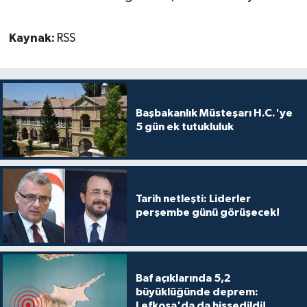
TİCARET
Kaynak:
RSS
YAŞAM
Başbakanlık Müsteşarı H.C.'ye
5 gün ek tutukluluk
Tarih netleşti: Liderler
perşembe günü görüşecek!
Baf açıklarında 5,2
büyüklüğünde deprem:
Lefkoşa'da da hissedildi!