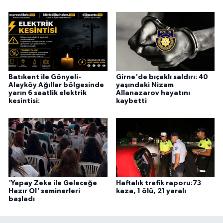
Batıkent ile Gönyeli-
Girne'de bıçaklı saldırı: 40
Alayköy Ağıllar bölgesinde
yaşındaki Nizam
yarın 6 saatlik elektrik
Allanazarov hayatını
kesintisi:
kaybetti
'Yapay Zeka ile Geleceğe
Haftalık trafik raporu:73
Hazır Ol' seminerleri
kaza, 1 ölü, 21 yaralı
başladı