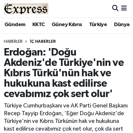
ALAYKÖY
Hava Durumu
Gündem
KKTC
Güney Kıbrıs
Türkiye
Dünya
ALSANCAK
Trafik Durumu
HABERLER
İÇ HABERLER
Erdoğan: 'Doğu
BİLİM
Süper Lig Puan Durumu ve Fikstür
Akdeniz'de Türkiye'nin ve
ÇATALKÖY
Tüm Manşetler
Kıbrıs Türkü'nün hak ve
hukukuna kast edilirse
DÜNYA
Son Dakika Haberleri
cevabımız çok sert olur'
EĞİTİM
Haber Arşivi
Türkiye Cumhurbaşkanı ve AK Parti Genel Başkanı
Recep Tayyip Erdoğan, 'Eğer Doğu Akdeniz'de
EKONOMİ
Türkiye'nin ve Kıbrıs Türkünün hak ve hukukuna
kast edilirse cevabımız çok net olur, çok da sert
ENGLISH