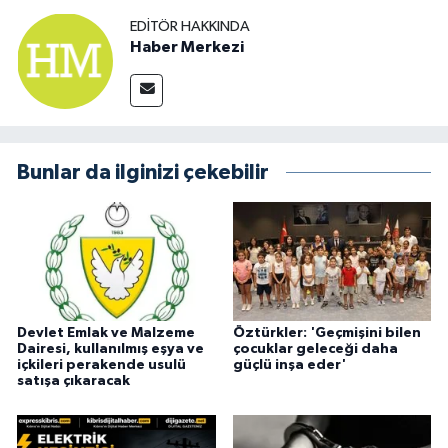
EDITÖR HAKKINDA
Haber Merkezi
Bunlar da ilginizi çekebilir
Devlet Emlak ve Malzeme
Öztürkler: 'Geçmişini bilen
Dairesi, kullanılmış eşya ve
çocuklar geleceği daha
içkileri perakende usulü
güçlü inşa eder'
satışa çıkaracak