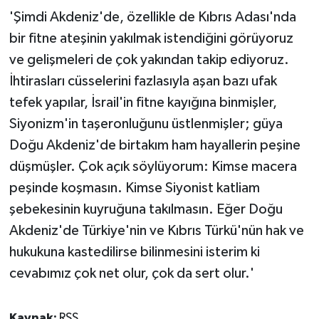
kesintisi:
TİCARET
'Şimdi Akdeniz'de, özellikle de Kıbrıs Adası'nda
bir fitne ateşinin yakılmak istendiğini görüyoruz
YAŞAM
ve gelişmeleri de çok yakından takip ediyoruz.
İhtirasları cüsselerini fazlasıyla aşan bazı ufak
tefek yapılar, İsrail'in fitne kayığına binmişler,
Siyonizm'in taşeronluğunu üstlenmişler; güya
Doğu Akdeniz'de birtakım ham hayallerin peşine
düşmüşler. Çok açık söylüyorum: Kimse macera
peşinde koşmasın. Kimse Siyonist katliam
şebekesinin kuyruğuna takılmasın. Eğer Doğu
Akdeniz'de Türkiye'nin ve Kıbrıs Türkü'nün hak ve
hukukuna kastedilirse bilinmesini isterim ki
cevabımız çok net olur, çok da sert olur.'
Kaynak:
RSS