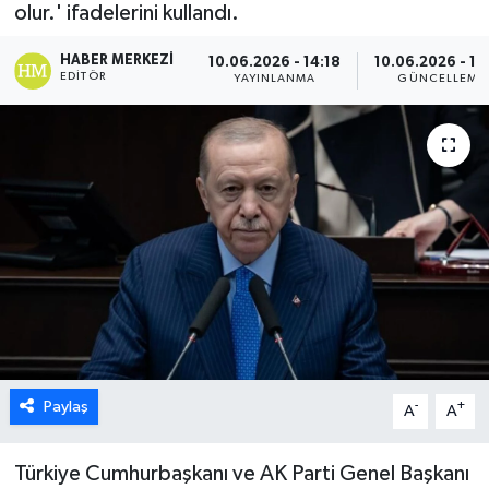
olur.' ifadelerini kullandı.
ESENTEPE
HABER MERKEZI
10.06.2026 - 14:18
10.06.2026 - 14
EDITÖR
YAYINLANMA
GÜNCELLEME
GAZİMAĞUSA
GİRNE
GÜNDEM
GÜNEY KIBRIS
İÇ HABERLER
KÜLTÜR SANAT
Paylaş
-
+
A
A
LAPTA
Türkiye Cumhurbaşkanı ve AK Parti Genel Başkanı
LEFKOŞA