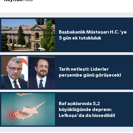
Başbakanlık Müsteşarı H.C.'ye
5 gün ek tutukluluk
Tarih netleşti: Liderler
perşembe günü görüşecek!
Baf açıklarında 5,2
büyüklüğünde deprem:
Lefkoşa'da da hissedildi!