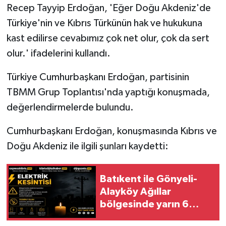
Recep Tayyip Erdoğan, 'Eğer Doğu Akdeniz'de
Türkiye'nin ve Kıbrıs Türkünün hak ve hukukuna
MAGAZİN
kast edilirse cevabımız çok net olur, çok da sert
Nöbetçi Eczaneler
olur.' ifadelerini kullandı.
ÖZEL HABER
Türkiye Cumhurbaşkanı Erdoğan, partisinin
TBMM Grup Toplantısı'nda yaptığı konuşmada,
SAĞLIK
değerlendirmelerde bulundu.
SİYASET
Cumhurbaşkanı Erdoğan, konuşmasında Kıbrıs ve
Doğu Akdeniz ile ilgili şunları kaydetti:
SPOR
TATLISU
Batıkent ile Gönyeli-
Alayköy Ağıllar
TEKNOLOJİ
bölgesinde yarın 6
saatlik elektrik