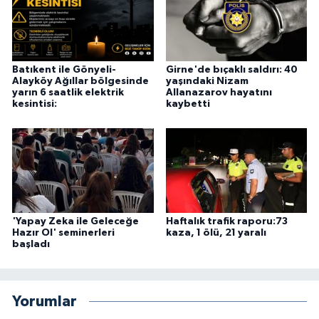
Batıkent ile Gönyeli-
Girne'de bıçaklı saldırı: 40
Alayköy Ağıllar bölgesinde
yaşındaki Nizam
yarın 6 saatlik elektrik
Allanazarov hayatını
kesintisi:
kaybetti
'Yapay Zeka ile Geleceğe
Haftalık trafik raporu:73
Hazır Ol' seminerleri
kaza, 1 ölü, 21 yaralı
başladı
Yorumlar