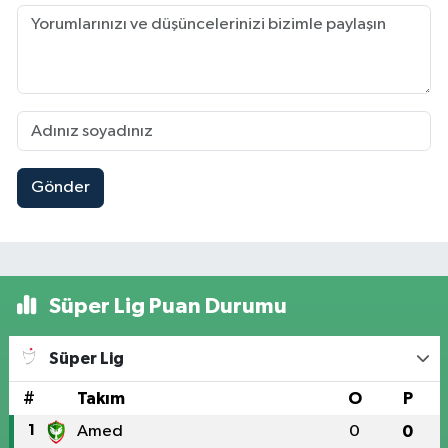
Gönder
Süper Lig Puan Durumu
Süper Lig
#
Takım
O
P
1
Amed
0
0