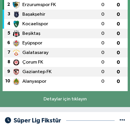
2
Erzurumspor FK
0
0
3
Başakşehir
0
0
4
Kocaelispor
0
0
5
Beşiktaş
0
0
6
Eyüpspor
0
0
7
Galatasaray
0
0
8
Çorum FK
0
0
9
Gaziantep FK
0
0
10
Alanyaspor
0
0
Detaylar için tıklayın
Süper Lig Fikstür