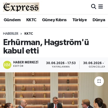
ALAYKÖY
Hava Durumu
Gündem
KKTC
Güney Kıbrıs
Türkiye
Dünya
ALSANCAK
Trafik Durumu
HABERLER
KKTC
Erhürman, Hagström'ü
BİLİM
Süper Lig Puan Durumu ve Fikstür
kabul etti
ÇATALKÖY
Tüm Manşetler
HABER MERKEZI
30.06.2026 - 17:53
30.06.2026 - 1
EDITÖR
DÜNYA
Son Dakika Haberleri
YAYINLANMA
GÜNCELLEM
EĞİTİM
Haber Arşivi
EKONOMİ
ENGLISH