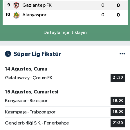
9
Gaziantep FK
0
0
10
Alanyaspor
0
0
Detaylar için tıklayın
Süper Lig Fikstür
14 Ağustos, Cuma
Galatasaray - Çorum FK
21:30
15 Ağustos, Cumartesi
Konyaspor - Rizespor
19:00
Kasımpaşa - Trabzonspor
19:00
Gençlerbirliği S.K. - Fenerbahçe
21:30