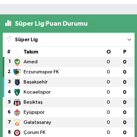
Süper Lig Puan Durumu
Süper Lig
#
Takım
O
P
1
Amed
0
0
2
Erzurumspor FK
0
0
3
Başakşehir
0
0
4
Kocaelispor
0
0
5
Beşiktaş
0
0
6
Eyüpspor
0
0
7
Galatasaray
0
0
8
Çorum FK
0
0