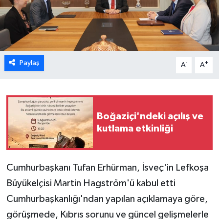
ESENTEPE
GAZİMAĞUSA
Paylaş
-
+
A
A
GİRNE
GÜNDEM
Boğaziçi'ndeki açılış ve
GÜNEY KIBRIS
kutlama etkinliği
İÇ HABERLER
KÜLTÜR SANAT
Cumhurbaşkanı Tufan Erhürman, İsveç'in Lefkoşa
Büyükelçisi Martin Hagström'ü kabul etti
LAPTA
Cumhurbaşkanlığı'ndan yapılan açıklamaya göre,
görüşmede, Kıbrıs sorunu ve güncel gelişmelerle
LEFKOŞA