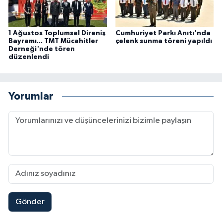
1 Ağustos Toplumsal Direniş
Cumhuriyet Parkı Anıtı'nda
Bayramı... TMT Mücahitler
çelenk sunma töreni yapıldı
Derneği'nde tören
düzenlendi
Yorumlar
Gönder