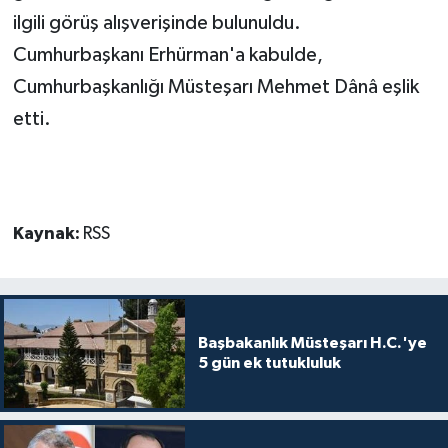
ilgili görüş alışverişinde bulunuldu.
MAGAZİN
Cumhurbaşkanı Erhürman'a kabulde,
Cumhurbaşkanlığı Müsteşarı Mehmet Dânâ eşlik
Nöbetçi Eczaneler
etti.
ÖZEL HABER
SAĞLIK
Kaynak:
RSS
SİYASET
SPOR
Başbakanlık Müsteşarı H.C.'ye
TATLISU
5 gün ek tutukluluk
TEKNOLOJİ