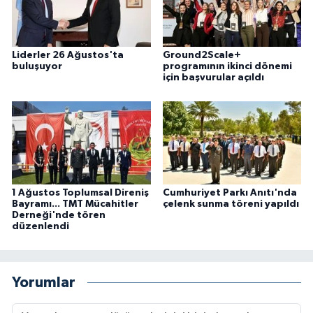
Liderler 26 Ağustos'ta
Ground2Scale+
buluşuyor
programının ikinci dönemi
için başvurular açıldı
1 Ağustos Toplumsal Direniş
Cumhuriyet Parkı Anıtı'nda
Bayramı... TMT Mücahitler
çelenk sunma töreni yapıldı
Derneği'nde tören
düzenlendi
Yorumlar