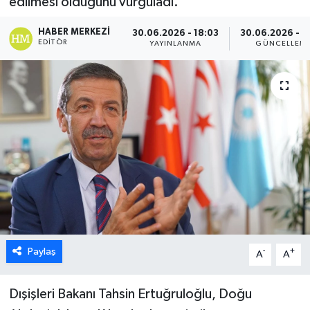
edilmesi olduğunu vurguladı.
ESENTEPE
HABER MERKEZI
30.06.2026 - 18:03
30.06.2026 - 1
EDITÖR
YAYINLANMA
GÜNCELLEM
GAZİMAĞUSA
GİRNE
GÜNDEM
GÜNEY KIBRIS
İÇ HABERLER
KÜLTÜR SANAT
Paylaş
-
+
A
A
LAPTA
Dışişleri Bakanı Tahsin Ertuğruloğlu, Doğu
LEFKOŞA