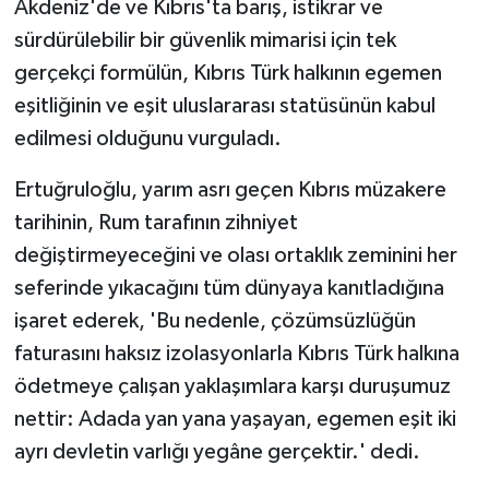
Akdeniz'de ve Kıbrıs'ta barış, istikrar ve
sürdürülebilir bir güvenlik mimarisi için tek
MAGAZİN
gerçekçi formülün, Kıbrıs Türk halkının egemen
eşitliğinin ve eşit uluslararası statüsünün kabul
Nöbetçi Eczaneler
edilmesi olduğunu vurguladı.
ÖZEL HABER
Ertuğruloğlu, yarım asrı geçen Kıbrıs müzakere
SAĞLIK
tarihinin, Rum tarafının zihniyet
değiştirmeyeceğini ve olası ortaklık zeminini her
SİYASET
seferinde yıkacağını tüm dünyaya kanıtladığına
işaret ederek, 'Bu nedenle, çözümsüzlüğün
SPOR
faturasını haksız izolasyonlarla Kıbrıs Türk halkına
ödetmeye çalışan yaklaşımlara karşı duruşumuz
TATLISU
nettir: Adada yan yana yaşayan, egemen eşit iki
TEKNOLOJİ
ayrı devletin varlığı yegâne gerçektir.' dedi.