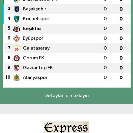
3
Başakşehir
0
0
4
Kocaelispor
0
0
5
Beşiktaş
0
0
6
Eyüpspor
0
0
7
Galatasaray
0
0
8
Çorum FK
0
0
9
Gaziantep FK
0
0
10
Alanyaspor
0
0
Detaylar için tıklayın