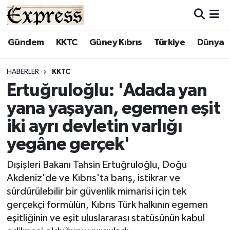
ALAYKÖY
Hava Durumu
Gündem
KKTC
Güney Kıbrıs
Türkiye
Dünya
ALSANCAK
Trafik Durumu
HABERLER
KKTC
Ertuğruloğlu: 'Adada yan
BİLİM
Süper Lig Puan Durumu ve Fikstür
yana yaşayan, egemen eşit
ÇATALKÖY
Tüm Manşetler
iki ayrı devletin varlığı
yegâne gerçek'
DÜNYA
Son Dakika Haberleri
Dışişleri Bakanı Tahsin Ertuğruloğlu, Doğu
EĞİTİM
Haber Arşivi
Akdeniz'de ve Kıbrıs'ta barış, istikrar ve
sürdürülebilir bir güvenlik mimarisi için tek
EKONOMİ
gerçekçi formülün, Kıbrıs Türk halkının egemen
eşitliğinin ve eşit uluslararası statüsünün kabul
ENGLISH