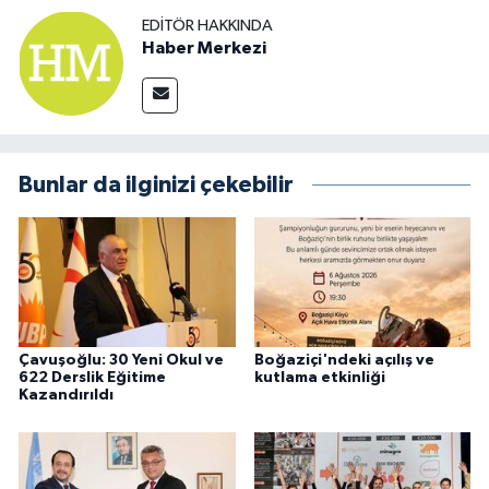
EDITÖR HAKKINDA
Haber Merkezi
Bunlar da ilginizi çekebilir
Çavuşoğlu: 30 Yeni Okul ve
Boğaziçi'ndeki açılış ve
622 Derslik Eğitime
kutlama etkinliği
Kazandırıldı