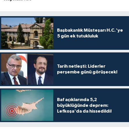
Başbakanlık Müsteşarı H.C.'ye
5 gün ek tutukluluk
Tarih netleşti: Liderler
perşembe günü görüşecek!
Baf açıklarında 5,2
büyüklüğünde deprem:
Lefkoşa'da da hissedildi!