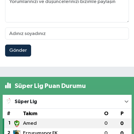
Gönder
Süper Lig Puan Durumu
Süper Lig
#
Takım
O
P
1
Amed
0
0
2
Erzurumspor FK
0
0