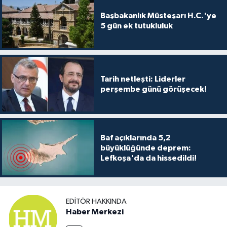
Başbakanlık Müsteşarı H.C.'ye
5 gün ek tutukluluk
Tarih netleşti: Liderler
perşembe günü görüşecek!
Baf açıklarında 5,2
büyüklüğünde deprem:
Lefkoşa'da da hissedildi!
EDITÖR HAKKINDA
Haber Merkezi