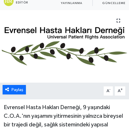
EDITÖR
YAYINLANMA
GÜNCELLEME
ESENTEPE
GAZİMAĞUSA
GİRNE
GÜNDEM
GÜNEY KIBRIS
İÇ HABERLER
Paylaş
-
+
A
A
KÜLTÜR SANAT
Evrensel Hasta Hakları Derneği, 9 yaşındaki
LAPTA
C.O.A.'nın yaşamını yitirmesinin yalnızca bireysel
bir trajedi değil, sağlık sistemindeki yapısal
LEFKOŞA