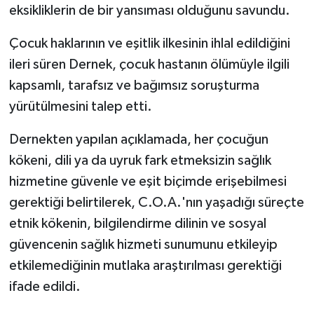
eksikliklerin de bir yansıması olduğunu savundu.
MAGAZİN
Çocuk haklarının ve eşitlik ilkesinin ihlal edildiğini
ileri süren Dernek, çocuk hastanın ölümüyle ilgili
Nöbetçi Eczaneler
kapsamlı, tarafsız ve bağımsız soruşturma
ÖZEL HABER
yürütülmesini talep etti.
Dernekten yapılan açıklamada, her çocuğun
SAĞLIK
kökeni, dili ya da uyruk fark etmeksizin sağlık
SİYASET
hizmetine güvenle ve eşit biçimde erişebilmesi
gerektiği belirtilerek, C.O.A.'nın yaşadığı süreçte
SPOR
etnik kökenin, bilgilendirme dilinin ve sosyal
güvencenin sağlık hizmeti sunumunu etkileyip
TATLISU
etkilemediğinin mutlaka araştırılması gerektiği
TEKNOLOJİ
ifade edildi.