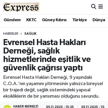
ALAYKÖY
Hava Durumu
Gündem
KKTC
Güney Kıbrıs
Türkiye
Dünya
ALSANCAK
Trafik Durumu
HABERLER
SAĞLIK
Evrensel Hasta Hakları
BİLİM
Süper Lig Puan Durumu ve Fikstür
Derneği, sağlık
ÇATALKÖY
Tüm Manşetler
hizmetlerinde eşitlik ve
güvenlik çağrısı yaptı
DÜNYA
Son Dakika Haberleri
Evrensel Hasta Hakları Derneği, 9 yaşındaki
EĞİTİM
Haber Arşivi
C.O.A.'nın yaşamını yitirmesinin yalnızca bireysel
bir trajedi değil, sağlık sistemindeki yapısal
EKONOMİ
eksikliklerin de bir yansıması olduğunu savundu.
ENGLISH
HABER MERKEZI
05.11.2025 - 15:35
05.11.2025 - 15:4