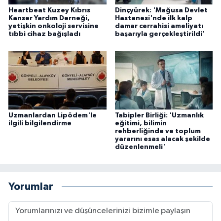
Heartbeat Kuzey Kıbrıs
Dinçyürek: 'Mağusa Devlet
Kanser Yardım Derneği,
Hastanesi'nde ilk kalp
yetişkin onkoloji servisine
damar cerrahisi ameliyatı
tıbbi cihaz bağışladı
başarıyla gerçekleştirildi'
Uzmanlardan Lipödem'le
Tabipler Birliği: 'Uzmanlık
ilgili bilgilendirme
eğitimi, bilimin
rehberliğinde ve toplum
yararını esas alacak şekilde
düzenlenmeli'
Yorumlar