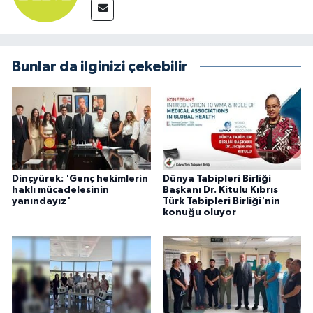
Bunlar da ilginizi çekebilir
Dinçyürek: 'Genç hekimlerin
Dünya Tabipleri Birliği
haklı mücadelesinin
Başkanı Dr. Kitulu Kıbrıs
yanındayız'
Türk Tabipleri Birliği'nin
konuğu oluyor