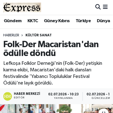
ALAYKÖY
Hava Durumu
Gündem
KKTC
Güney Kıbrıs
Türkiye
Dünya
ALSANCAK
Trafik Durumu
HABERLER
KÜLTÜR SANAT
Folk-Der Macaristan'dan
BİLİM
Süper Lig Puan Durumu ve Fikstür
ödülle döndü
ÇATALKÖY
Tüm Manşetler
Lefkoşa Folklor Derneği'nin (Folk-Der) yetişkin
karma ekibi, Macaristan'daki halk dansları
DÜNYA
Son Dakika Haberleri
festivalinde 'Yabancı Topluluklar Festival
Ödülü'ne layık görüldü.
EĞİTİM
Haber Arşivi
HABER MERKEZI
02.07.2026 - 10:23
02.07.2026 - 10
EKONOMİ
EDITÖR
YAYINLANMA
GÜNCELLEME
ENGLISH