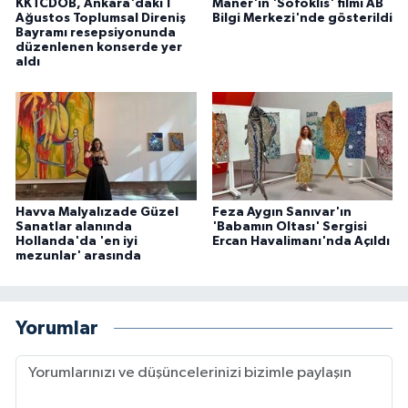
KKTCDOB, Ankara'daki 1
Maner'in 'Sofoklis' filmi AB
Ağustos Toplumsal Direniş
Bilgi Merkezi'nde gösterildi
Bayramı resepsiyonunda
düzenlenen konserde yer
aldı
Havva Malyalızade Güzel
Feza Aygın Sanıvar'ın
Sanatlar alanında
'Babamın Oltası' Sergisi
Hollanda'da 'en iyi
Ercan Havalimanı'nda Açıldı
mezunlar' arasında
Yorumlar