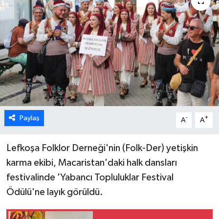
ESENTEPE
GAZİMAĞUSA
GİRNE
GÜNDEM
GÜNEY KIBRIS
Paylaş
-
+
A
A
İÇ HABERLER
Lefkoşa Folklor Derneği'nin (Folk-Der) yetişkin
karma ekibi, Macaristan'daki halk dansları
KÜLTÜR SANAT
festivalinde 'Yabancı Topluluklar Festival
Ödülü'ne layık görüldü.
LAPTA
LEFKOŞA