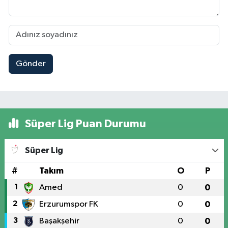
Gönder
Süper Lig Puan Durumu
Süper Lig
#
Takım
O
P
1
Amed
0
0
2
Erzurumspor FK
0
0
3
Başakşehir
0
0