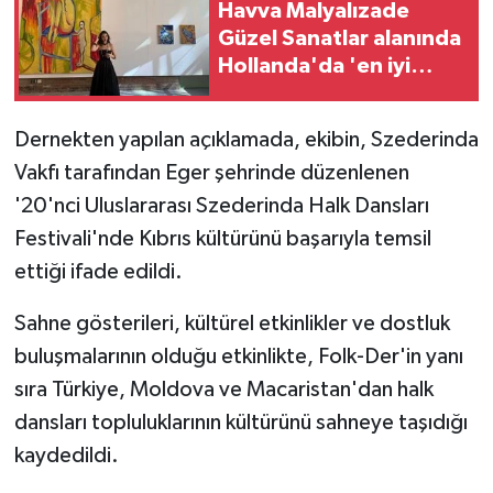
Havva Malyalızade
Güzel Sanatlar alanında
MAGAZİN
Hollanda'da 'en iyi
mezunlar' arasında
Nöbetçi Eczaneler
Dernekten yapılan açıklamada,
ekibin, Szederinda
ÖZEL HABER
Vakfı tarafından
Eger şehrinde
düzenlenen
'20'nci Uluslararası Szederinda Halk Dansları
SAĞLIK
Festivali'nde Kıbrıs kültürünü başarıyla temsil
ettiği ifade edildi.
SİYASET
Sahne gösterileri, kültürel etkinlikler ve dostluk
SPOR
buluşmalarının olduğu etkinlikte, Folk-Der'in yanı
sıra
Türkiye, Moldova ve Macaristan'dan halk
TATLISU
dansları topluluklarının
kültürünü
sahneye taşıdığı
TEKNOLOJİ
kaydedildi.