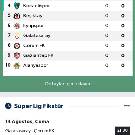
4
Kocaelispor
0
0
5
Beşiktaş
0
0
6
Eyüpspor
0
0
7
Galatasaray
0
0
8
Çorum FK
0
0
9
Gaziantep FK
0
0
10
Alanyaspor
0
0
Detaylar için tıklayın
Süper Lig Fikstür
14 Ağustos, Cuma
Galatasaray - Çorum FK
21:30