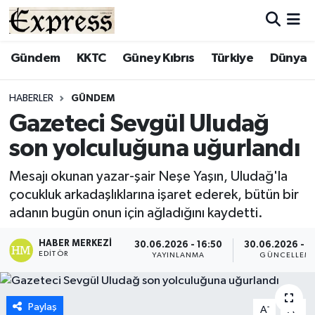
ALAYKÖY
Hava Durumu
Gündem
KKTC
Güney Kıbrıs
Türkiye
Dünya
ALSANCAK
Trafik Durumu
HABERLER
GÜNDEM
Gazeteci Sevgül Uludağ
BİLİM
Süper Lig Puan Durumu ve Fikstür
son yolculuğuna uğurlandı
ÇATALKÖY
Tüm Manşetler
Mesajı okunan yazar-şair Neşe Yaşın, Uludağ'la
çocukluk arkadaşlıklarına işaret ederek, bütün bir
DÜNYA
Son Dakika Haberleri
adanın bugün onun için ağladığını kaydetti.
EĞİTİM
Haber Arşivi
HABER MERKEZI
30.06.2026 - 16:50
30.06.2026 - 1
EDITÖR
YAYINLANMA
GÜNCELLEM
EKONOMİ
ENGLISH
Paylaş
-
+
A
A