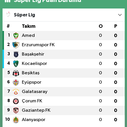
Süper Lig Puan Durumu
Süper Lig
#
Takım
O
P
1
Amed
0
0
2
Erzurumspor FK
0
0
3
Başakşehir
0
0
4
Kocaelispor
0
0
5
Beşiktaş
0
0
6
Eyüpspor
0
0
7
Galatasaray
0
0
8
Çorum FK
0
0
9
Gaziantep FK
0
0
10
Alanyaspor
0
0