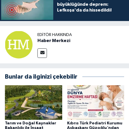
büyüklüğünde deprem:
Lefkoşa'da da hissedildi!
EDITÖR HAKKINDA
Haber Merkezi
Bunlar da ilginizi çekebilir
Tarım ve Doğal Kaynaklar
Kıbrıs Türk Pediatri Kurumu
Bakanlığı ile İnşaat
Asbaşkanı Güzoğlu'ndan