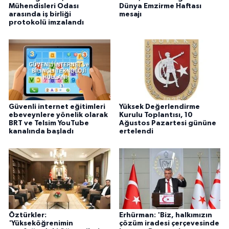
Mühendisleri Odası
Dünya Emzirme Haftası
arasında iş birliği
mesajı
protokolü imzalandı
Güvenli internet eğitimleri
Yüksek Değerlendirme
ebeveynlere yönelik olarak
Kurulu Toplantısı, 10
BRT ve Telsim YouTube
Ağustos Pazartesi gününe
kanalında başladı
ertelendi
Öztürkler:
Erhürman: 'Biz, halkımızın
'Yükseköğrenimin
çözüm iradesi çerçevesinde