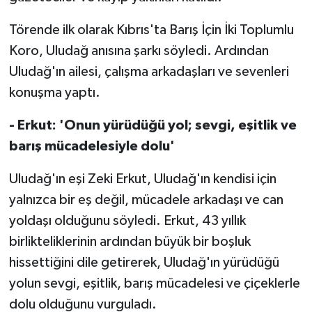
Törende ilk olarak Kıbrıs'ta Barış İçin İki Toplumlu
MAGAZİN
Koro, Uludağ anısına şarkı söyledi. Ardından
Nöbetçi Eczaneler
Uludağ'ın ailesi, çalışma arkadaşları ve sevenleri
konuşma yaptı.
ÖZEL HABER
- Erkut: 'Onun yürüdüğü yol; sevgi, eşitlik ve
SAĞLIK
barış mücadelesiyle dolu'
SİYASET
Uludağ'ın eşi Zeki Erkut, Uludağ'ın kendisi için
yalnızca bir eş değil, mücadele arkadaşı ve can
SPOR
yoldaşı olduğunu söyledi. Erkut, 43 yıllık
birlikteliklerinin ardından büyük bir boşluk
TATLISU
hissettiğini dile getirerek, Uludağ'ın yürüdüğü
TEKNOLOJİ
yolun sevgi, eşitlik, barış mücadelesi ve çiçeklerle
dolu olduğunu vurguladı.