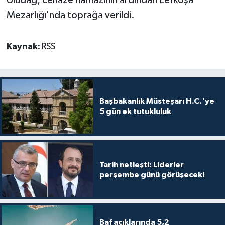
Uludağ, cenaze namazının ardından Lefkoşa
Mezarlığı'nda toprağa verildi.
Kaynak:
RSS
Başbakanlık Müsteşarı H.C.'ye
5 gün ek tutukluluk
Tarih netleşti: Liderler
perşembe günü görüşecek!
Baf açıklarında 5,2