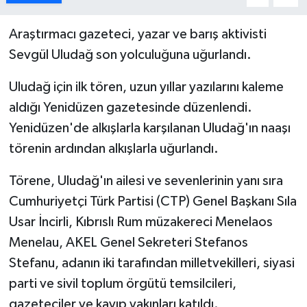
ESENTEPE
Araştırmacı gazeteci, yazar ve barış aktivisti
Sevgül Uludağ son yolculuğuna uğurlandı.
GAZİMAĞUSA
Uludağ için ilk tören, uzun yıllar yazılarını kaleme
GİRNE
aldığı Yenidüzen gazetesinde düzenlendi.
Yenidüzen'de alkışlarla karşılanan Uludağ'ın naaşı
GÜNDEM
törenin ardından alkışlarla uğurlandı.
GÜNEY KIBRIS
Törene, Uludağ'ın ailesi ve sevenlerinin yanı sıra
İÇ HABERLER
Cumhuriyetçi Türk Partisi (CTP) Genel Başkanı Sıla
Usar İncirli, Kıbrıslı Rum müzakereci Menelaos
KÜLTÜR SANAT
Menelau, AKEL Genel Sekreteri Stefanos
Stefanu, adanın iki tarafından milletvekilleri, siyasi
LAPTA
parti ve sivil toplum örgütü temsilcileri,
gazeteciler ve kayıp yakınları katıldı.
LEFKOŞA