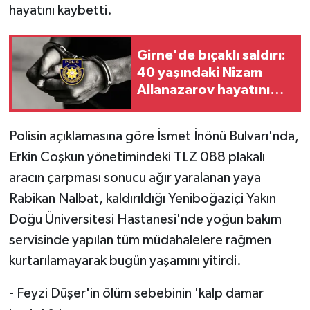
hayatını kaybetti.
MAGAZİN
Girne'de bıçaklı saldırı:
Nöbetçi Eczaneler
40 yaşındaki Nizam
Allanazarov hayatını
ÖZEL HABER
kaybetti
Polisin açıklamasına göre İsmet İnönü Bulvarı'nda,
SAĞLIK
Erkin Coşkun yönetimindeki TLZ 088 plakalı
SİYASET
aracın çarpması sonucu ağır yaralanan yaya
Rabikan Nalbat, kaldırıldığı Yeniboğaziçi Yakın
SPOR
Doğu Üniversitesi Hastanesi'nde yoğun bakım
servisinde yapılan tüm müdahalelere rağmen
TATLISU
kurtarılamayarak bugün yaşamını yitirdi.
TEKNOLOJİ
- Feyzi Düşer'in ölüm sebebinin 'kalp damar