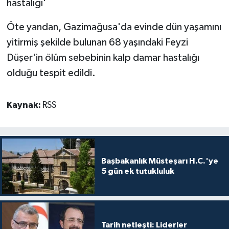
hastalığı'
TİCARET
Öte yandan, Gazimağusa'da evinde dün yaşamını
YAŞAM
yitirmiş şekilde bulunan 68 yaşındaki Feyzi
Düşer'in ölüm sebebinin kalp damar hastalığı
olduğu tespit edildi.
Kaynak:
RSS
Başbakanlık Müsteşarı H.C.'ye
5 gün ek tutukluluk
Tarih netleşti: Liderler