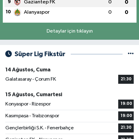
9
Gaziantep FK
0
0
10
Alanyaspor
0
0
Detaylar için tıklayın
Süper Lig Fikstür
14 Ağustos, Cuma
Galatasaray - Çorum FK
21:30
15 Ağustos, Cumartesi
Konyaspor - Rizespor
19:00
Kasımpaşa - Trabzonspor
19:00
Gençlerbirliği S.K. - Fenerbahçe
21:30