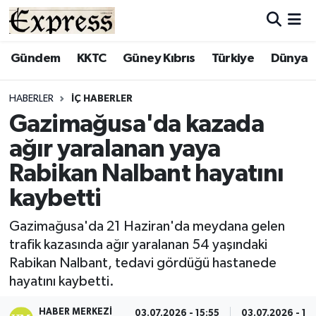
ALAYKÖY
Hava Durumu
Gündem
KKTC
Güney Kıbrıs
Türkiye
Dünya
ALSANCAK
Trafik Durumu
HABERLER
İÇ HABERLER
Gazimağusa'da kazada
BİLİM
Süper Lig Puan Durumu ve Fikstür
ağır yaralanan yaya
ÇATALKÖY
Tüm Manşetler
Rabikan Nalbant hayatını
kaybetti
DÜNYA
Son Dakika Haberleri
Gazimağusa'da 21 Haziran'da meydana gelen
EĞİTİM
Haber Arşivi
trafik kazasında ağır yaralanan 54 yaşındaki
Rabikan Nalbant, tedavi gördüğü hastanede
EKONOMİ
hayatını kaybetti.
ENGLISH
HABER MERKEZI
03.07.2026 - 15:55
03.07.2026 - 16