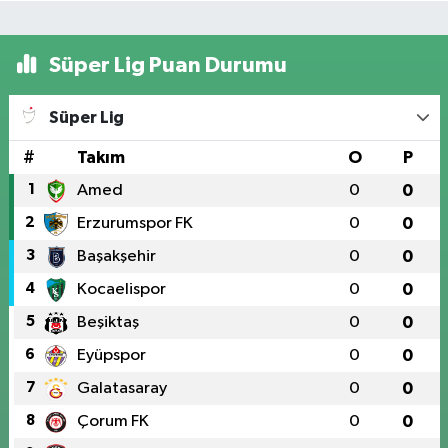
Süper Lig Puan Durumu
Süper Lig
#
Takım
O
P
1
Amed
0
0
2
Erzurumspor FK
0
0
3
Başakşehir
0
0
4
Kocaelispor
0
0
5
Beşiktaş
0
0
6
Eyüpspor
0
0
7
Galatasaray
0
0
8
Çorum FK
0
0