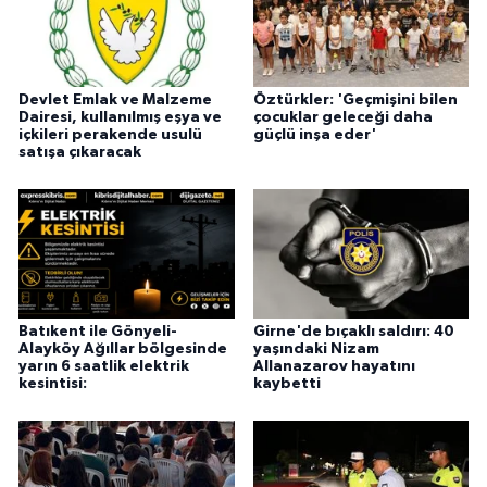
Devlet Emlak ve Malzeme
Öztürkler: 'Geçmişini bilen
Dairesi, kullanılmış eşya ve
çocuklar geleceği daha
içkileri perakende usulü
güçlü inşa eder'
satışa çıkaracak
Batıkent ile Gönyeli-
Girne'de bıçaklı saldırı: 40
Alayköy Ağıllar bölgesinde
yaşındaki Nizam
yarın 6 saatlik elektrik
Allanazarov hayatını
kesintisi:
kaybetti