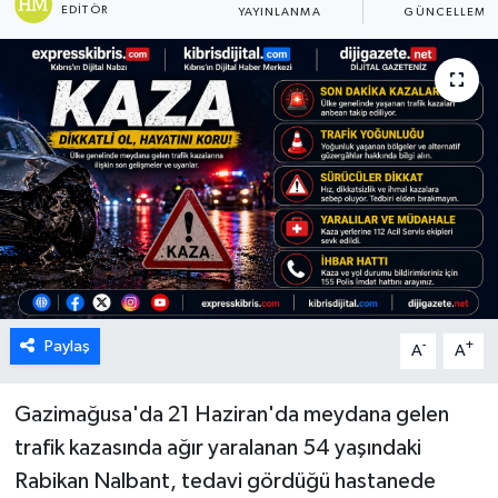
EDITÖR
YAYINLANMA
GÜNCELLEME
ESENTEPE
GAZİMAĞUSA
GİRNE
GÜNDEM
GÜNEY KIBRIS
İÇ HABERLER
Paylaş
-
+
A
A
KÜLTÜR SANAT
Gazimağusa'da 21 Haziran'da meydana gelen
LAPTA
trafik kazasında ağır yaralanan 54 yaşındaki
Rabikan Nalbant, tedavi gördüğü hastanede
LEFKOŞA