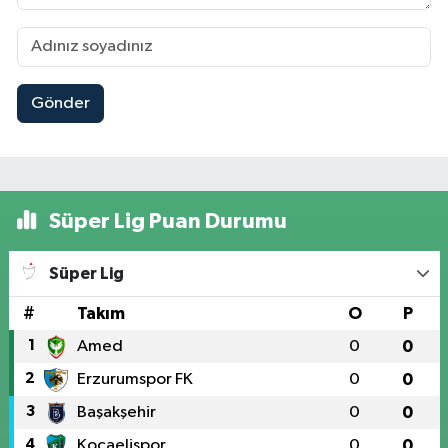
Gönder
Süper Lig Puan Durumu
Süper Lig
#
Takım
O
P
1
Amed
0
0
2
Erzurumspor FK
0
0
3
Başakşehir
0
0
4
Kocaelispor
0
0