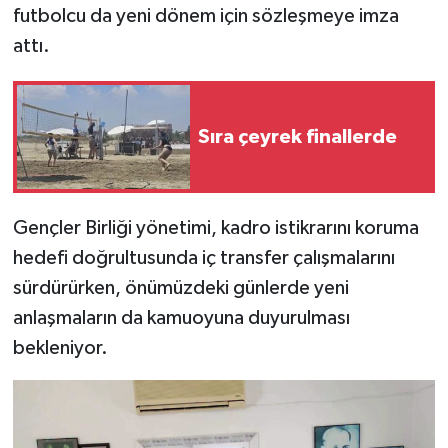
futbolcu da yeni dönem için sözleşmeye imza
attı.
MAGAZİN
Nöbetçi Eczaneler
Sıra çeyrek finallerde
ÖZEL HABER
SAĞLIK
Gençler Birliği yönetimi, kadro istikrarını koruma
SİYASET
hedefi doğrultusunda iç transfer çalışmalarını
sürdürürken, önümüzdeki günlerde yeni
SPOR
anlaşmaların da kamuoyuna duyurulması
bekleniyor.
TATLISU
TEKNOLOJİ