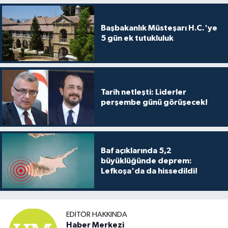
Başbakanlık Müsteşarı H.C.'ye
5 gün ek tutukluluk
Tarih netleşti: Liderler
perşembe günü görüşecek!
Baf açıklarında 5,2
büyüklüğünde deprem:
Lefkoşa'da da hissedildi!
EDITÖR HAKKINDA
Haber Merkezi