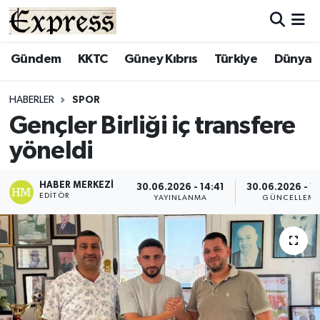
ALAYKÖY
Hava Durumu
Gündem
KKTC
Güney Kıbrıs
Türkiye
Dünya
ALSANCAK
Trafik Durumu
HABERLER
SPOR
Gençler Birliği iç transfere
BİLİM
Süper Lig Puan Durumu ve Fikstür
yöneldi
ÇATALKÖY
Tüm Manşetler
HABER MERKEZI
30.06.2026 - 14:41
30.06.2026 - 1
EDITÖR
DÜNYA
Son Dakika Haberleri
YAYINLANMA
GÜNCELLEM
EĞİTİM
Haber Arşivi
EKONOMİ
ENGLISH