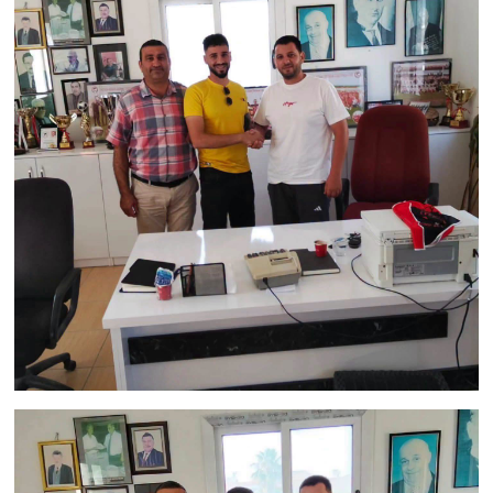
TİCARET
YAŞAM