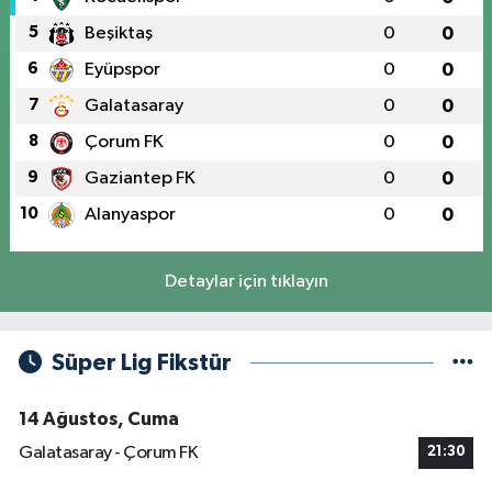
5
Beşiktaş
0
0
6
Eyüpspor
0
0
7
Galatasaray
0
0
8
Çorum FK
0
0
9
Gaziantep FK
0
0
10
Alanyaspor
0
0
Detaylar için tıklayın
Süper Lig Fikstür
14 Ağustos, Cuma
Galatasaray - Çorum FK
21:30