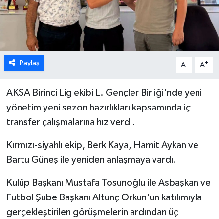
ESENTEPE
GAZİMAĞUSA
Paylaş
-
+
A
A
GİRNE
GÜNDEM
AKSA Birinci Lig ekibi L. Gençler Birliği'nde yeni
yönetim yeni sezon hazırlıkları kapsamında iç
GÜNEY KIBRIS
transfer çalışmalarına hız verdi.
İÇ HABERLER
Kırmızı-siyahlı ekip, Berk Kaya, Hamit Aykan ve
Bartu Güneş ile yeniden anlaşmaya vardı.
KÜLTÜR SANAT
Kulüp Başkanı Mustafa Tosunoğlu ile Asbaşkan ve
LAPTA
Futbol Şube Başkanı Altunç Orkun'un katılımıyla
gerçekleştirilen görüşmelerin ardından üç
LEFKOŞA