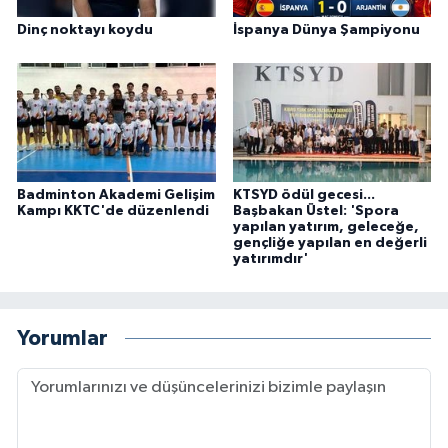
Dinç noktayı koydu
İspanya Dünya Şampiyonu
Badminton Akademi Gelişim
KTSYD ödül gecesi...
Kampı KKTC'de düzenlendi
Başbakan Üstel: 'Spora
yapılan yatırım, geleceğe,
gençliğe yapılan en değerli
yatırımdır'
Yorumlar