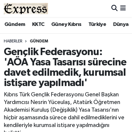
ALAYKÖY
Hava Durumu
Gündem
KKTC
Güney Kıbrıs
Türkiye
Dünya
ALSANCAK
Trafik Durumu
HABERLER
GÜNDEM
Gençlik Federasyonu:
BİLİM
Süper Lig Puan Durumu ve Fikstür
'AÖA Yasa Tasarısı sürecine
ÇATALKÖY
Tüm Manşetler
davet edilmedik, kurumsal
istişare yapılmadı'
DÜNYA
Son Dakika Haberleri
Kıbrıs Türk Gençlik Federasyonu Genel Başkan
EĞİTİM
Haber Arşivi
Yardımcısı Nesrin Yüceulaş, Atatürk Öğretmen
Akademisi Kuruluş (Değişiklik) Yasa Tasarısı'nın
EKONOMİ
hiçbir aşamasında sürece dahil edilmediklerini ve
kendileriyle kurumsal istişare yapılmadığını
ENGLISH