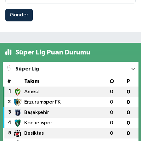
Gönder
Süper Lig Puan Durumu
Süper Lig
#
Takım
O
P
1
Amed
0
0
2
Erzurumspor FK
0
0
3
Başakşehir
0
0
4
Kocaelispor
0
0
5
Beşiktaş
0
0