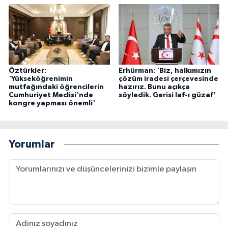
Öztürkler:
Erhürman: 'Biz, halkımızın
'Yükseköğrenimin
çözüm iradesi çerçevesinde
mutfağındaki öğrencilerin
hazırız. Bunu açıkça
Cumhuriyet Meclisi'nde
söyledik. Gerisi laf-ı güzaf'
kongre yapması önemli'
Yorumlar