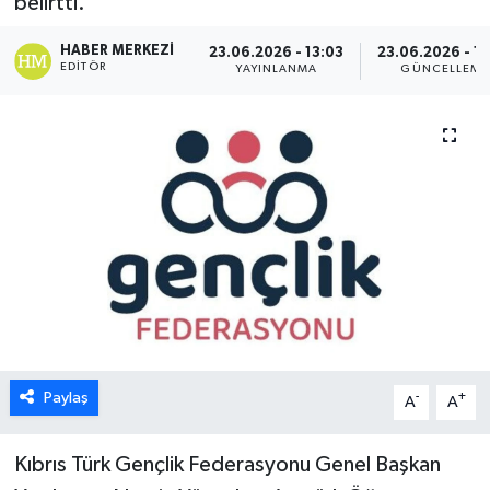
belirtti.
ESENTEPE
HABER MERKEZI
23.06.2026 - 13:03
23.06.2026 - 13
EDITÖR
YAYINLANMA
GÜNCELLEME
GAZİMAĞUSA
GİRNE
GÜNDEM
GÜNEY KIBRIS
İÇ HABERLER
KÜLTÜR SANAT
Paylaş
-
+
A
A
LAPTA
Kıbrıs Türk Gençlik Federasyonu Genel Başkan
LEFKOŞA