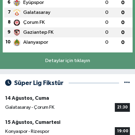
6
Eyüpspor
0
0
7
Galatasaray
0
0
8
Çorum FK
0
0
9
Gaziantep FK
0
0
10
Alanyaspor
0
0
Detaylar için tıklayın
Süper Lig Fikstür
14 Ağustos, Cuma
Galatasaray - Çorum FK
21:30
15 Ağustos, Cumartesi
Konyaspor - Rizespor
19:00