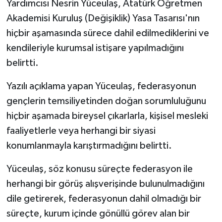
Yardımcısı Nesrin Yüceulaş, Atatürk Öğretmen
Akademisi Kuruluş (Değişiklik) Yasa Tasarısı'nın
MAGAZİN
hiçbir aşamasında sürece dahil edilmediklerini ve
kendileriyle kurumsal istişare yapılmadığını
Nöbetçi Eczaneler
belirtti.
ÖZEL HABER
Yazılı açıklama yapan Yüceulaş, federasyonun
SAĞLIK
gençlerin temsiliyetinden doğan sorumluluğunu
hiçbir aşamada bireysel çıkarlarla, kişisel mesleki
SİYASET
faaliyetlerle veya herhangi bir siyasi
konumlanmayla karıştırmadığını belirtti.
SPOR
Yüceulaş, söz konusu süreçte federasyon ile
TATLISU
herhangi bir görüş alışverişinde bulunulmadığını
dile getirerek, f
ederasyonun dahil olmadığı bir
TEKNOLOJİ
süreçte, kurum içinde gönüllü görev alan bir