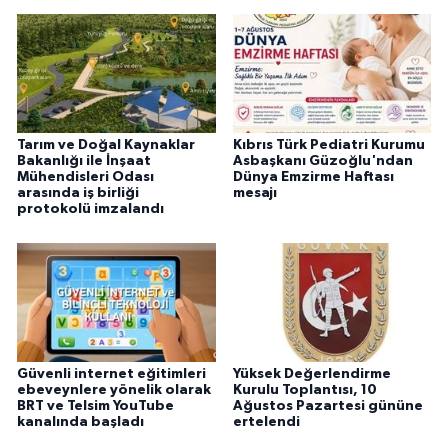
Tarım ve Doğal Kaynaklar
Kıbrıs Türk Pediatri Kurumu
Bakanlığı ile İnşaat
Asbaşkanı Güzoğlu'ndan
Mühendisleri Odası
Dünya Emzirme Haftası
arasında iş birliği
mesajı
protokolü imzalandı
Güvenli internet eğitimleri
Yüksek Değerlendirme
ebeveynlere yönelik olarak
Kurulu Toplantısı, 10
BRT ve Telsim YouTube
Ağustos Pazartesi gününe
kanalında başladı
ertelendi