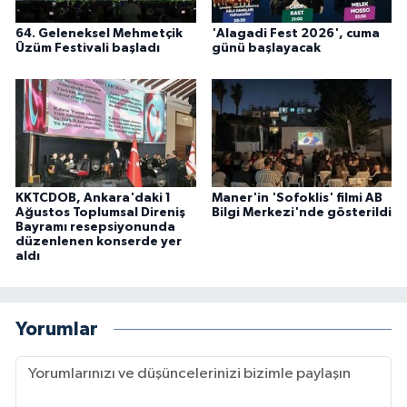
64. Geleneksel Mehmetçik
'Alagadi Fest 2026', cuma
Üzüm Festivali başladı
günü başlayacak
KKTCDOB, Ankara'daki 1
Maner'in 'Sofoklis' filmi AB
Ağustos Toplumsal Direniş
Bilgi Merkezi'nde gösterildi
Bayramı resepsiyonunda
düzenlenen konserde yer
aldı
Yorumlar