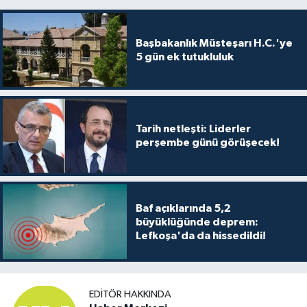
Başbakanlık Müsteşarı H.C.'ye
5 gün ek tutukluluk
Tarih netleşti: Liderler
perşembe günü görüşecek!
Baf açıklarında 5,2
büyüklüğünde deprem:
Lefkoşa'da da hissedildi!
EDITÖR HAKKINDA