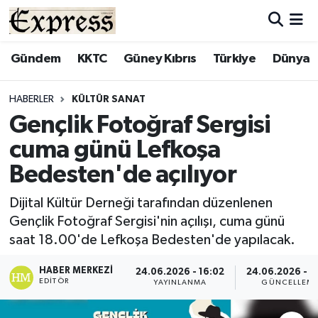
ALAYKÖY
Hava Durumu
Gündem
KKTC
Güney Kıbrıs
Türkiye
Dünya
ALSANCAK
Trafik Durumu
HABERLER
KÜLTÜR SANAT
Gençlik Fotoğraf Sergisi
BİLİM
Süper Lig Puan Durumu ve Fikstür
cuma günü Lefkoşa
ÇATALKÖY
Tüm Manşetler
Bedesten'de açılıyor
DÜNYA
Son Dakika Haberleri
Dijital Kültür Derneği tarafından düzenlenen
Gençlik Fotoğraf Sergisi'nin açılışı, cuma günü
EĞİTİM
Haber Arşivi
saat 18.00'de Lefkoşa Bedesten'de yapılacak.
EKONOMİ
HABER MERKEZI
24.06.2026 - 16:02
24.06.2026 - 1
EDITÖR
YAYINLANMA
GÜNCELLEM
ENGLISH