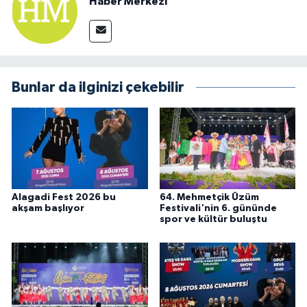
Haber Merkezi
Bunlar da ilginizi çekebilir
Alagadi Fest 2026 bu
64. Mehmetçik Üzüm
akşam başlıyor
Festivali'nin 6. gününde
spor ve kültür buluştu