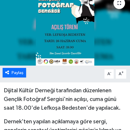
ESENTEPE
GAZİMAĞUSA
GİRNE
GÜNDEM
GÜNEY KIBRIS
Paylaş
-
+
A
A
İÇ HABERLER
Dijital Kültür Derneği tarafından düzenlenen
Gençlik Fotoğraf Sergisi'nin açılışı, cuma günü
KÜLTÜR SANAT
saat 18.00'de Lefkoşa Bedesten'de yapılacak.
LAPTA
Dernek'ten yapılan açıklamaya göre sergi,
LEFKOŞA