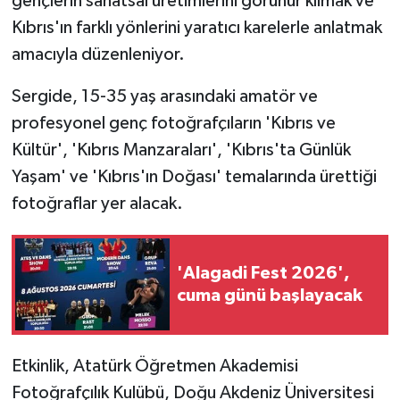
gençlerin sanatsal üretimlerini görünür kılmak ve
Kıbrıs'ın farklı yönlerini yaratıcı karelerle anlatmak
MAGAZİN
amacıyla düzenleniyor.
Nöbetçi Eczaneler
Sergide, 15-35 yaş arasındaki amatör ve
profesyonel genç fotoğrafçıların 'Kıbrıs ve
ÖZEL HABER
Kültür', 'Kıbrıs Manzaraları', 'Kıbrıs'ta Günlük
Yaşam' ve 'Kıbrıs'ın Doğası' temalarında ürettiği
SAĞLIK
fotoğraflar yer alacak.
SİYASET
SPOR
'Alagadi Fest 2026',
cuma günü başlayacak
TATLISU
TEKNOLOJİ
Etkinlik, Atatürk Öğretmen Akademisi
Fotoğrafçılık Kulübü, Doğu Akdeniz Üniversitesi