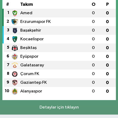
#
Takım
O
P
1
Amed
0
0
2
Erzurumspor FK
0
0
3
Başakşehir
0
0
4
Kocaelispor
0
0
5
Beşiktaş
0
0
6
Eyüpspor
0
0
7
Galatasaray
0
0
8
Çorum FK
0
0
9
Gaziantep FK
0
0
10
Alanyaspor
0
0
Detaylar için tıklayın