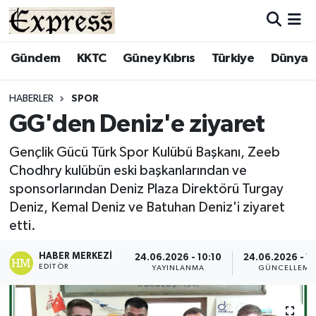
ALAYKÖY
Hava Durumu
Gündem
KKTC
Güney Kıbrıs
Türkiye
Dünya
ALSANCAK
Trafik Durumu
HABERLER
SPOR
GG'den Deniz'e ziyaret
BİLİM
Süper Lig Puan Durumu ve Fikstür
Gençlik Gücü Türk Spor Kulübü Başkanı, Zeeb
ÇATALKÖY
Tüm Manşetler
Chodhry kulübün eski başkanlarından ve
sponsorlarından Deniz Plaza Direktörü Turgay
DÜNYA
Son Dakika Haberleri
Deniz, Kemal Deniz ve Batuhan Deniz'i ziyaret
etti.
EĞİTİM
Haber Arşivi
HABER MERKEZI
24.06.2026 - 10:10
24.06.2026 - 10
EDITÖR
EKONOMİ
YAYINLANMA
GÜNCELLEME
ENGLISH