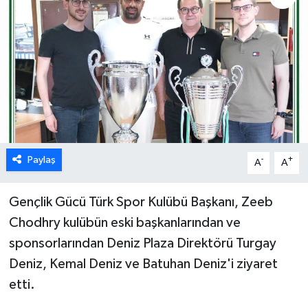
ESENTEPE
GAZİMAĞUSA
GİRNE
GÜNDEM
Paylaş
-
+
A
A
GÜNEY KIBRIS
İÇ HABERLER
Gençlik Gücü Türk Spor Kulübü Başkanı, Zeeb
Chodhry kulübün eski başkanlarından ve
KÜLTÜR SANAT
sponsorlarından Deniz Plaza Direktörü Turgay
Deniz, Kemal Deniz ve Batuhan Deniz'i ziyaret
LAPTA
etti.
LEFKOŞA