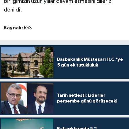
birliğimizin uzun yıllar devam etmesini dileriz'
TİCARET
denildi.
YAŞAM
Kaynak:
RSS
Başbakanlık Müsteşarı H.C.'ye
5 gün ek tutukluluk
Tarih netleşti: Liderler
perşembe günü görüşecek!
Baf açıklarında 5,2