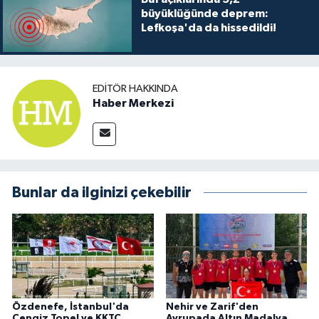
büyüklüğünde deprem:
Lefkoşa'da da hissedildi!
EDITÖR HAKKINDA
Haber Merkezi
Bunlar da ilginizi çekebilir
Özdenefe, İstanbul'da
Nehir ve Zarif'den
Cengiz Topel ve KKTC
Avrupada Altın Madalya