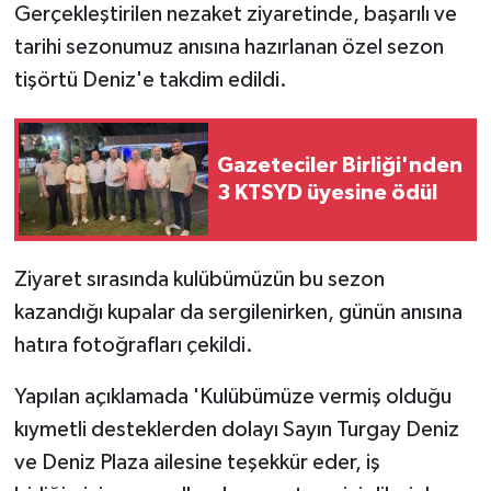
Gerçekleştirilen nezaket ziyaretinde, başarılı ve
tarihi sezonumuz anısına hazırlanan özel sezon
MAGAZİN
tişörtü Deniz'e takdim edildi.
Nöbetçi Eczaneler
ÖZEL HABER
Gazeteciler Birliği'nden
3 KTSYD üyesine ödül
SAĞLIK
SİYASET
Ziyaret sırasında kulübümüzün bu sezon
kazandığı kupalar da sergilenirken, günün anısına
SPOR
hatıra fotoğrafları çekildi.
TATLISU
Yapılan açıklamada 'Kulübümüze vermiş olduğu
kıymetli desteklerden dolayı Sayın Turgay Deniz
TEKNOLOJİ
ve Deniz Plaza ailesine teşekkür eder, iş