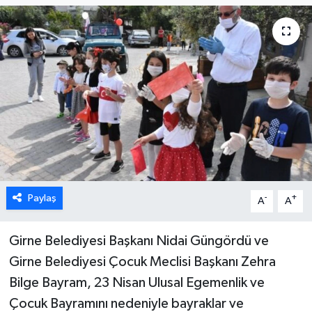
ESENTEPE
GAZİMAĞUSA
GİRNE
GÜNDEM
GÜNEY KIBRIS
Paylaş
-
+
A
A
İÇ HABERLER
KÜLTÜR SANAT
Girne Belediyesi Başkanı Nidai Güngördü ve
Girne Belediyesi Çocuk Meclisi Başkanı Zehra
LAPTA
Bilge Bayram, 23 Nisan Ulusal Egemenlik ve
Çocuk Bayramını nedeniyle bayraklar ve
LEFKOŞA