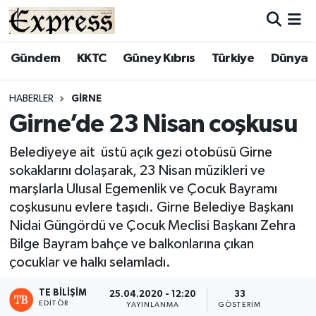
ALAYKÖY
Hava Durumu
Gündem
KKTC
Güney Kıbrıs
Türkiye
Dünya
ALSANCAK
Trafik Durumu
HABERLER
GİRNE
Girne’de 23 Nisan coşkusu
BİLİM
Süper Lig Puan Durumu ve Fikstür
Belediyeye ait üstü açık gezi otobüsü Girne
ÇATALKÖY
Tüm Manşetler
sokaklarını dolaşarak, 23 Nisan müzikleri ve
marşlarla Ulusal Egemenlik ve Çocuk Bayramı
DÜNYA
Son Dakika Haberleri
coşkusunu evlere taşıdı. Girne Belediye Başkanı
Nidai Güngördü ve Çocuk Meclisi Başkanı Zehra
EĞİTİM
Haber Arşivi
Bilge Bayram bahçe ve balkonlarına çıkan
çocuklar ve halkı selamladı.
EKONOMİ
TE BILIŞIM
25.04.2020 - 12:20
33
ENGLISH
EDITÖR
YAYINLANMA
GÖSTERIM