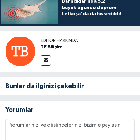
Baf açıklarında 5,2
büyüklüğünde deprem:
Lefkoşa'da da hissedildi!
EDITÖR HAKKINDA
TE Bilişim
Bunlar da ilginizi çekebilir
Yorumlar