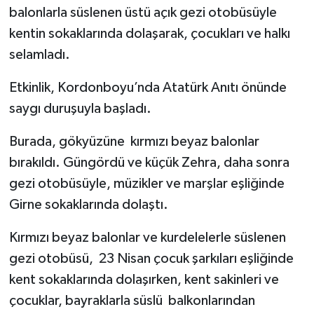
balonlarla süslenen üstü açık gezi otobüsüyle
kentin sokaklarında dolaşarak, çocukları ve halkı
MAGAZİN
selamladı.
Nöbetçi Eczaneler
Etkinlik, Kordonboyu’nda Atatürk Anıtı önünde
ÖZEL HABER
saygı duruşuyla başladı.
SAĞLIK
Burada, gökyüzüne kırmızı beyaz balonlar
bırakıldı. Güngördü ve küçük Zehra, daha sonra
SİYASET
gezi otobüsüyle, müzikler ve marşlar eşliğinde
Girne sokaklarında dolaştı.
SPOR
Kırmızı beyaz balonlar ve kurdelelerle süslenen
TATLISU
gezi otobüsü, 23 Nisan çocuk şarkıları eşliğinde
kent sokaklarında dolaşırken, kent sakinleri ve
TEKNOLOJİ
çocuklar, bayraklarla süslü balkonlarından