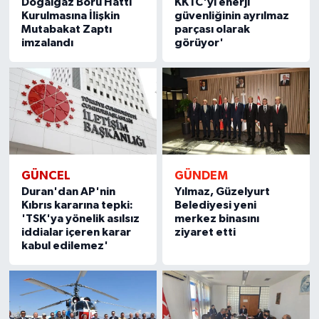
Doğalgaz Boru Hattı
KKTC'yi enerji
Kurulmasına İlişkin
güvenliğinin ayrılmaz
Mutabakat Zaptı
parçası olarak
imzalandı
görüyor'
GÜNCEL
GÜNDEM
Duran'dan AP'nin
Yılmaz, Güzelyurt
Kıbrıs kararına tepki:
Belediyesi yeni
'TSK'ya yönelik asılsız
merkez binasını
iddialar içeren karar
ziyaret etti
kabul edilemez'