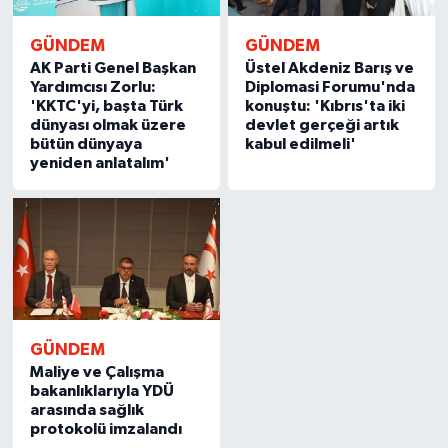
GÜNDEM
GÜNDEM
AK Parti Genel Başkan
Üstel Akdeniz Barış ve
Yardımcısı Zorlu:
Diplomasi Forumu'nda
'KKTC'yi, başta Türk
konuştu: 'Kıbrıs'ta iki
dünyası olmak üzere
devlet gerçeği artık
bütün dünyaya
kabul edilmeli'
yeniden anlatalım'
GÜNDEM
Maliye ve Çalışma
bakanlıklarıyla YDÜ
arasında sağlık
protokolü imzalandı