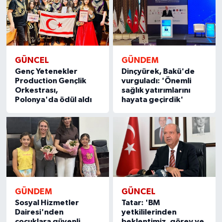
GÜNCEL
GÜNDEM
Genç Yetenekler
Dinçyürek, Bakü'de
Production Gençlik
vurguladı: 'Önemli
Orkestrası,
sağlık yatırımlarını
Polonya'da ödül aldı
hayata geçirdik'
GÜNDEM
GÜNCEL
Sosyal Hizmetler
Tatar: 'BM
Dairesi'nden
yetkililerinden
çocuklara güvenli
beklentimiz, görev ve