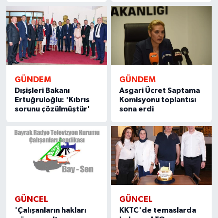
GÜNDEM
GÜNDEM
Dışişleri Bakanı
Asgari Ücret Saptama
Ertuğruloğlu: 'Kıbrıs
Komisyonu toplantısı
sorunu çözülmüştür'
sona erdi
GÜNCEL
GÜNCEL
'Çalışanların hakları
KKTC'de temaslarda