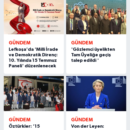
GÜNDEM
GÜNDEM
Lefkoşa'da 'Milli İrade
'Gözlemci üyelikten
ve Demokratik Direnç:
Tam Üyeliğe geçiş
10. Yılında 15 Temmuz
talep edildi '
Paneli' düzenlenecek
GÜNDEM
GÜNDEM
Öztürkler: '15
Von der Leyen: