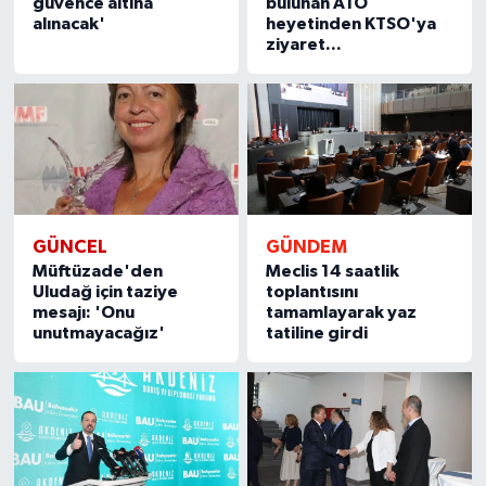
güvence altına
bulunan ATO
alınacak'
heyetinden KTSO'ya
ziyaret...
GÜNCEL
GÜNDEM
Müftüzade'den
Meclis 14 saatlik
Uludağ için taziye
toplantısını
mesajı: 'Onu
tamamlayarak yaz
unutmayacağız'
tatiline girdi