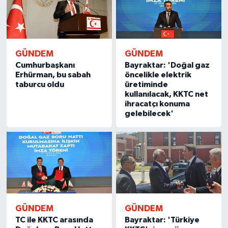
GÜNDEM
GÜNDEM
Cumhurbaşkanı
Bayraktar: 'Doğal gaz
Erhürman, bu sabah
öncelikle elektrik
taburcu oldu
üretiminde
kullanılacak, KKTC net
ihracatçı konuma
gelebilecek'
GÜNDEM
GÜNDEM
TC ile KKTC arasında
Bayraktar: 'Türkiye