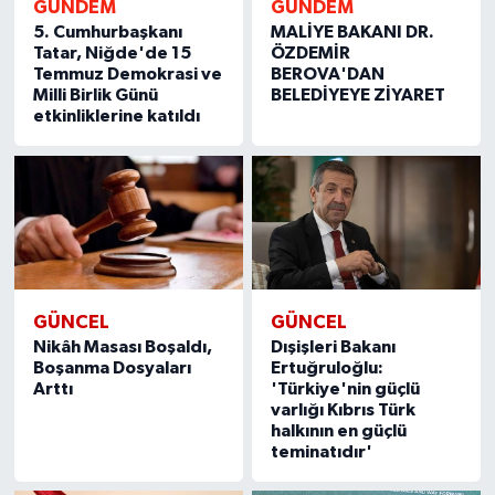
GÜNDEM
GÜNDEM
5. Cumhurbaşkanı
MALİYE BAKANI DR.
Tatar, Niğde'de 15
ÖZDEMİR
Temmuz Demokrasi ve
BEROVA'DAN
Milli Birlik Günü
BELEDİYEYE ZİYARET
etkinliklerine katıldı
GÜNCEL
GÜNCEL
Nikâh Masası Boşaldı,
Dışişleri Bakanı
Boşanma Dosyaları
Ertuğruloğlu:
Arttı
'Türkiye'nin güçlü
varlığı Kıbrıs Türk
halkının en güçlü
teminatıdır'