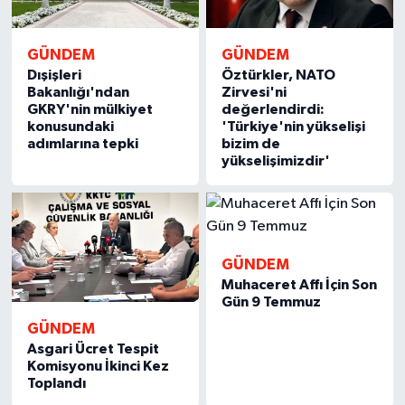
GÜNDEM
GÜNDEM
Dışişleri
Öztürkler, NATO
Bakanlığı'ndan
Zirvesi'ni
GKRY'nin mülkiyet
değerlendirdi:
konusundaki
'Türkiye'nin yükselişi
adımlarına tepki
bizim de
yükselişimizdir'
GÜNDEM
Muhaceret Affı İçin Son
Gün 9 Temmuz
GÜNDEM
Asgari Ücret Tespit
Komisyonu İkinci Kez
Toplandı