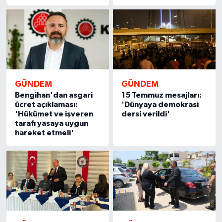
TİCARET
YAŞAM
GÜNDEM
GÜNDEM
Bengihan'dan asgari
15 Temmuz mesajları:
ücret açıklaması:
'Dünyaya demokrasi
'Hükümet ve işveren
dersi verildi'
tarafı yasaya uygun
hareket etmeli'