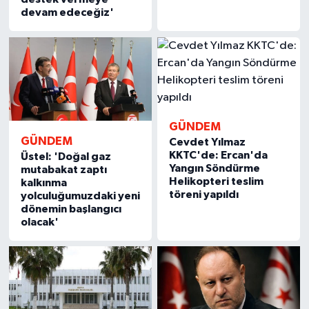
devam edeceğiz'
GÜNDEM
GÜNDEM
Cevdet Yılmaz
KKTC'de: Ercan'da
Üstel: 'Doğal gaz
Yangın Söndürme
mutabakat zaptı
Helikopteri teslim
kalkınma
töreni yapıldı
yolculuğumuzdaki yeni
dönemin başlangıcı
olacak'