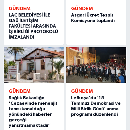
GÜNDEM
GÜNDEM
MAGAZİN
LAÇ BELEDİYESİ İLE
Asgari Ücret Tespit
GAÜ İLETİŞİM
Komisyonu toplandı
FAKÜLTESİ ARASINDA
Nöbetçi Eczaneler
İŞ BİRLİĞİ PROTOKOLÜ
İMZALANDI
ÖZEL HABER
SAĞLIK
SİYASET
SPOR
GÜNDEM
GÜNDEM
Sağlık Bakanlığı:
Lefkoşa'da '15
TATLISU
'Cezaevinde menenjit
Temmuz Demokrasi ve
tanısı konulduğu
Milli Birlik Günü' anma
yönündeki haberler
programı düzenlendi
TEKNOLOJİ
gerçeği
yansıtmamaktadır'