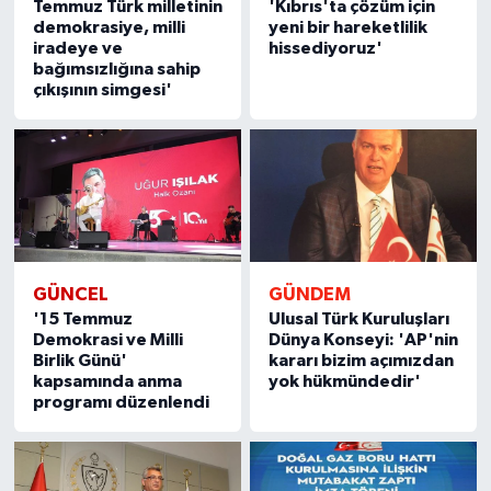
Temmuz Türk milletinin
'Kıbrıs'ta çözüm için
demokrasiye, milli
yeni bir hareketlilik
iradeye ve
hissediyoruz'
bağımsızlığına sahip
çıkışının simgesi'
GÜNCEL
GÜNDEM
'15 Temmuz
Ulusal Türk Kuruluşları
Demokrasi ve Milli
Dünya Konseyi: 'AP'nin
Birlik Günü'
kararı bizim açımızdan
kapsamında anma
yok hükmündedir'
programı düzenlendi