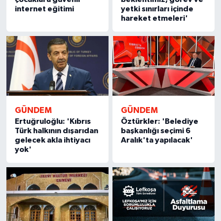
internet eğitimi
yetki sınırları içinde
hareket etmeleri'
GÜNDEM
GÜNDEM
Ertuğruloğlu: 'Kıbrıs
Öztürkler: 'Belediye
Türk halkının dışarıdan
başkanlığı seçimi 6
gelecek akla ihtiyacı
Aralık'ta yapılacak'
yok'