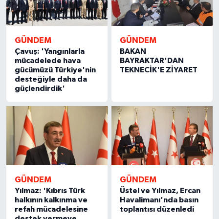
GÜNDEM
GÜNDEM
Çavuş: 'Yangınlarla
BAKAN
mücadelede hava
BAYRAKTAR'DAN
gücümüzü Türkiye'nin
TEKNECİK'E ZİYARET
desteğiyle daha da
güçlendirdik'
GÜNDEM
GÜNDEM
Yılmaz: 'Kıbrıs Türk
Üstel ve Yılmaz, Ercan
halkının kalkınma ve
Havalimanı'nda basın
refah mücadelesine
toplantısı düzenledi
destek vermeye