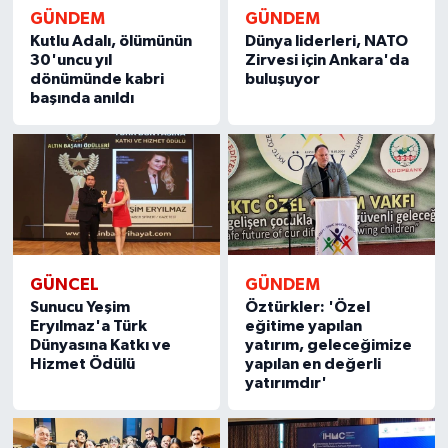
GÜNDEM
GÜNDEM
Kutlu Adalı, ölümünün
Dünya liderleri, NATO
30'uncu yıl
Zirvesi için Ankara'da
dönümünde kabri
buluşuyor
başında anıldı
GÜNCEL
GÜNDEM
Sunucu Yeşim
Öztürkler: 'Özel
Eryılmaz'a Türk
eğitime yapılan
Dünyasına Katkı ve
yatırım, geleceğimize
Hizmet Ödülü
yapılan en değerli
yatırımdır'