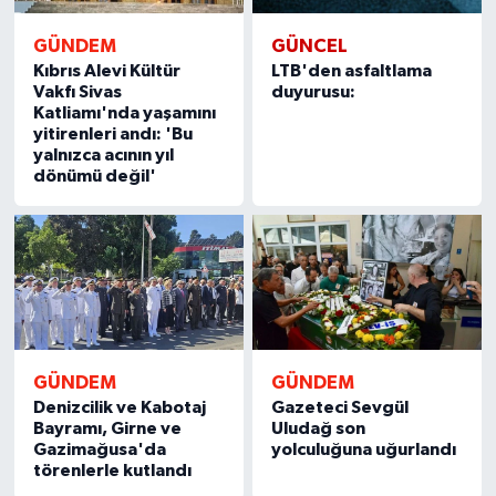
GÜNDEM
GÜNCEL
Kıbrıs Alevi Kültür
LTB'den asfaltlama
Vakfı Sivas
duyurusu:
Katliamı'nda yaşamını
yitirenleri andı: 'Bu
yalnızca acının yıl
dönümü değil'
GÜNDEM
GÜNDEM
Denizcilik ve Kabotaj
Gazeteci Sevgül
Bayramı, Girne ve
Uludağ son
Gazimağusa'da
yolculuğuna uğurlandı
törenlerle kutlandı