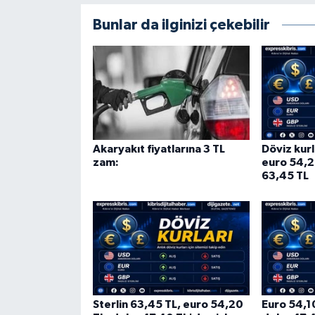
Bunlar da ilginizi çekebilir
Akaryakıt fiyatlarına 3 TL
Döviz kurl
zam:
euro 54,20
63,45 TL
Sterlin 63,45 TL, euro 54,20
Euro 54,10