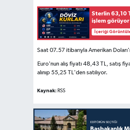
Sterlin 63,10 
MAGAZİN
işlem görüyor
Nöbetçi Eczaneler
İçeriği Görüntül
ÖZEL HABER
Saat 07.57 itibarıyla Amerikan Doları'n
SAĞLIK
Euro'nun alış fiyatı 48,43 TL, satış fiy
alınıp 55,25 TL'den satılıyor.
SİYASET
SPOR
Kaynak:
RSS
TATLISU
TEKNOLOJİ
EDITÖRÜN SEÇTIĞI
Başbakanlık Mü