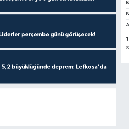
B
B
A
: Liderler perşembe günü görüşecek!
1
S
da 5,2 büyüklüğünde deprem: Lefkoşa'da