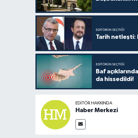
TİCARET
YAŞAM
EDITÖRÜN SEÇTIĞI
Tarih netleşti
EDITÖRÜN SEÇTIĞI
Baf açıkların
da hissedildi!
EDITÖR HAKKINDA
Haber Merkezi