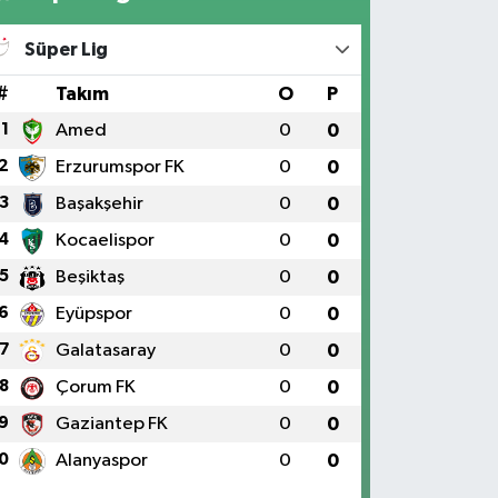
Süper Lig
#
Takım
O
P
1
Amed
0
0
2
Erzurumspor FK
0
0
3
Başakşehir
0
0
4
Kocaelispor
0
0
5
Beşiktaş
0
0
6
Eyüpspor
0
0
7
Galatasaray
0
0
8
Çorum FK
0
0
9
Gaziantep FK
0
0
0
Alanyaspor
0
0