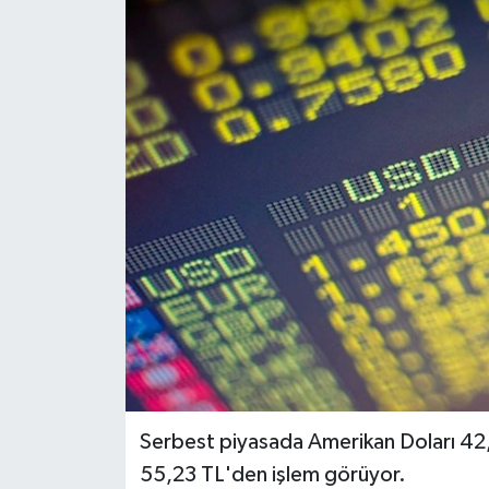
ESENTEPE
GAZİMAĞUSA
GİRNE
GÜNDEM
GÜNEY KIBRIS
İÇ HABERLER
KÜLTÜR SANAT
LAPTA
Serbest piyasada Amerikan Doları 42,0
55,23 TL'den işlem görüyor.
LEFKOŞA