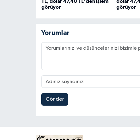
TL, dolar 47,40 TL'den işlem
dolar 47,4
görüyor
görüyor
Yorumlar
Gönder