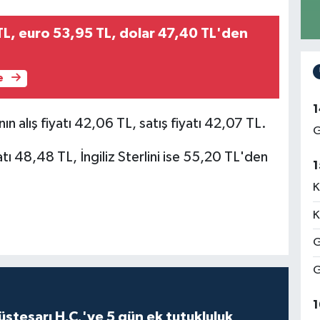
TL, euro 53,95 TL, dolar 47,40 TL'den
e
1
ın alış fiyatı 42,06 TL, satış fiyatı 42,07 TL.
G
atı 48,48 TL, İngiliz Sterlini ise 55,20 TL'den
1
K
K
G
G
1
steşarı H.C.'ye 5 gün ek tutukluluk