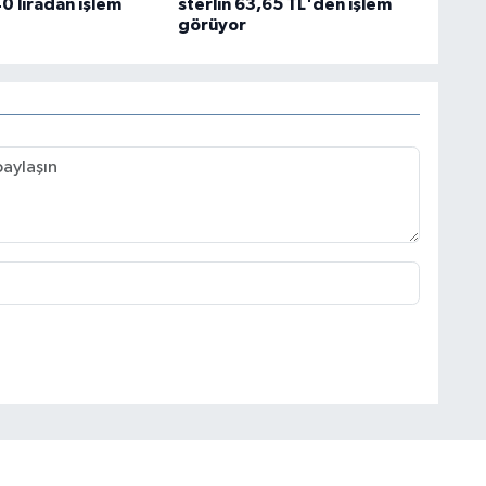
0 liradan işlem
sterlin 63,65 TL'den işlem
görüyor