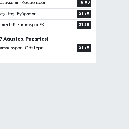
aşakşehir - Kocaelispor
19:00
eşiktaş - Eyüpspor
21:30
med - Erzurumspor FK
21:30
7 Ağustos, Pazartesi
amsunspor - Göztepe
21:30