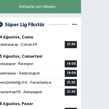
Detaylar için tıklayın
Süper Lig Fikstür
4 Ağustos, Cuma
alatasaray - Çorum FK
21:30
5 Ağustos, Cumartesi
onyaspor - Rizespor
19:00
asımpaşa - Trabzonspor
19:00
ençlerbirliği S.K. - Fenerbahçe
21:30
aziantep FK - Alanyaspor
21:30
6 Ağustos, Pazar