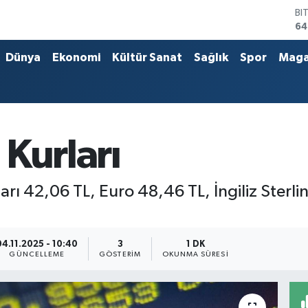
D
47
E
55
Dünya
Ekonomi
Kültür Sanat
Sağlık
Spor
Maga
ST
64
GR
65
Bİ
13
Kurları
BI
64
ı 42,06 TL, Euro 48,46 TL, İngiliz Sterlin
04.11.2025 - 10:40
3
1 DK
GÜNCELLEME
GÖSTERIM
OKUNMA SÜRESI