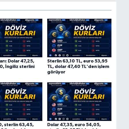
arı: Dolar 47,25,
Sterlin 63,10 TL, euro 53,95
, İngiliz sterlini
TL, dolar 47,40 TL'den işlem
görüyor
, sterlin 63,45,
Dolar 47,35, euro 54,05,