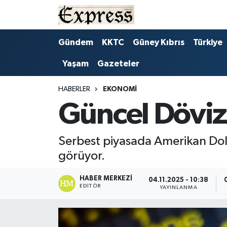
ALAYKÖY
Hava Durumu
Gündem
KKTC
Güney Kıbrıs
Türkiye
Yaşam
Gazeteler
ALSANCAK
Trafik Durumu
BİLİM
Süper Lig Puan Durumu ve Fikstür
HABERLER
EKONOMI
Güncel Döviz 
ÇATALKÖY
Tüm Manşetler
Serbest piyasada Amerikan Dolar
DÜNYA
Son Dakika Haberleri
görüyor.
EĞİTİM
Haber Arşivi
HABER MERKEZI
04.11.2025 - 10:38
EDITÖR
YAYINLANMA
EKONOMİ
ENGLISH