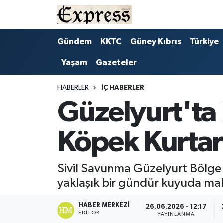
ALAYKÖY
Hava Durumu
Gündem
KKTC
Güney Kıbrıs
Türkiye
Yaşam
Gazeteler
ALSANCAK
Trafik Durumu
BİLİM
Süper Lig Puan Durumu ve Fikstür
HABERLER
İÇ HABERLER
Güzelyurt'ta
ÇATALKÖY
Tüm Manşetler
Köpek Kurtarı
DÜNYA
Son Dakika Haberleri
EĞİTİM
Haber Arşivi
Sivil Savunma Güzelyurt Bölge M
yaklaşık bir gündür kuyuda mahs
EKONOMİ
HABER MERKEZI
26.06.2026 - 12:17
EDITÖR
ENGLISH
YAYINLANMA