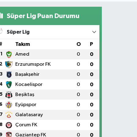
Süper Lig Puan Durumu
Süper Lig
#
Takım
O
P
1
Amed
0
0
2
Erzurumspor FK
0
0
3
Başakşehir
0
0
4
Kocaelispor
0
0
5
Beşiktaş
0
0
6
Eyüpspor
0
0
7
Galatasaray
0
0
8
Çorum FK
0
0
9
Gaziantep FK
0
0