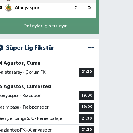
0
Alanyaspor
0
0
Detaylar için tıklayın
Süper Lig Fikstür
4 Ağustos, Cuma
alatasaray - Çorum FK
21:30
5 Ağustos, Cumartesi
onyaspor - Rizespor
19:00
asımpaşa - Trabzonspor
19:00
ençlerbirliği S.K. - Fenerbahçe
21:30
aziantep FK - Alanyaspor
21:30