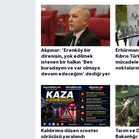
Akpınar: 'Erenköy bir
Erhürman:
direnişin, yok edilmek
Kıbrıs Tür
istenen bir halkın 'Ben
mücadele
buradayım ve var olmaya
noktaların
devam edeceğim' dediği yer
Kaldırıma düşen scooter
Tarım ve 
sürücüsü yaralandı
Bakanlığı: