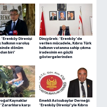
 'Erenköy Direnişi
Dinçyürek: 'Erenköy'de
k halkının varoluş
verilen mücadele, Kıbrıs Türk
sinde dönüm
halkının vatanına sahip çıkma
dan biri'
iradesinin en güçlü
göstergelerinden
Doğal Kaynaklar
Emekli Astsubaylar Derneği:
 'Zararlılara karşı
'Erenköy Direnişi'yle Kıbrıs