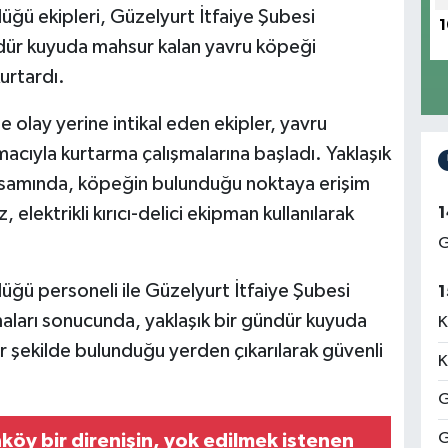
ğü ekipleri, Güzelyurt İtfaiye Şubesi
1
ündür kuyuda mahsur kalan yavru köpeği
urtardı.
e olay yerine intikal eden ekipler, yavru
acıyla kurtarma çalışmalarına başladı. Yaklaşık
psamında, köpeğin bulunduğu noktaya erişim
1
elektrikli kırıcı-delici ekipman kullanılarak
G
ğü personeli ile Güzelyurt İtfaiye Şubesi
1
şmaları sonucunda, yaklaşık bir gündür kuyuda
K
r şekilde bulunduğu yerden çıkarılarak güvenli
K
G
G
köy bir direnişin, yok edilmek istenen