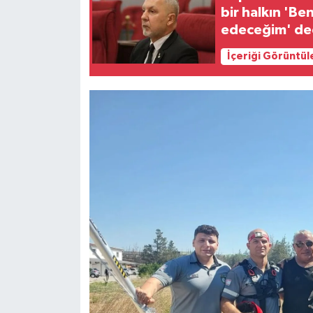
TİCARET
bir halkın 'B
edeceğim' ded
YAŞAM
İçeriği Görüntül