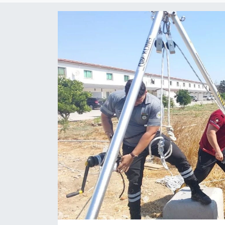
ESENTEPE
GAZİMAĞUSA
GİRNE
GÜNDEM
GÜNEY KIBRIS
İÇ HABERLER
KÜLTÜR SANAT
LAPTA
LEFKOŞA