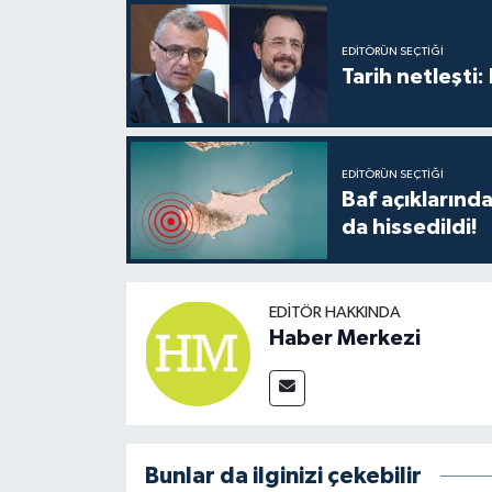
EDITÖRÜN SEÇTIĞI
Tarih netleşti
EDITÖRÜN SEÇTIĞI
Baf açıkların
da hissedildi!
EDITÖR HAKKINDA
Haber Merkezi
Bunlar da ilginizi çekebilir