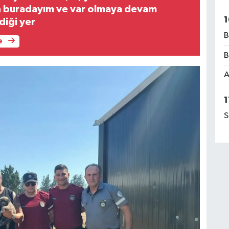
en buradayım ve var olmaya devam
1
iği yer
B
e
B
A
1
S