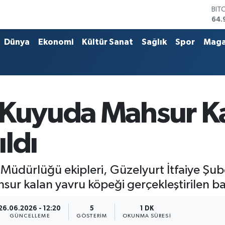
64.
DO
47,
EU
Dünya
Ekonomi
Kültür Sanat
Sağlık
Spor
Maga
55,
STE
64,
GRA
666
BİS
 Kuyuda Mahsur K
13.
ldı
üdürlüğü ekipleri, Güzelyurt İtfaiye Şube
ur kalan yavru köpeği gerçekleştirilen baş
26.06.2026 - 12:20
5
1 DK
GÜNCELLEME
GÖSTERIM
OKUNMA SÜRESI