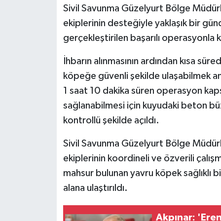
Sivil Savunma Güzelyurt Bölge Müdürlü
ekiplerinin desteğiyle yaklaşık bir g
MAGAZİN
gerçekleştirilen başarılı operasyonla k
Nöbetçi Eczaneler
İhbarın alınmasının ardından kısa süred
ÖZEL HABER
köpeğe güvenli şekilde ulaşabilmek am
1 saat 10 dakika süren operasyon ka
SAĞLIK
sağlanabilmesi için kuyudaki beton büz, 
kontrollü şekilde açıldı.
SİYASET
Sivil Savunma Güzelyurt Bölge Müdürlü
SPOR
ekiplerinin koordineli ve özverili çalı
mahsur bulunan yavru köpek sağlıklı bi
TATLISU
alana ulaştırıldı.
TEKNOLOJİ
Akpınar: 'Eren