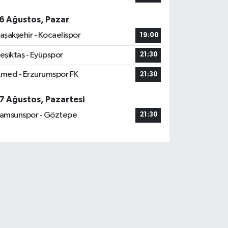
6 Ağustos, Pazar
aşakşehir - Kocaelispor
19:00
eşiktaş - Eyüpspor
21:30
med - Erzurumspor FK
21:30
7 Ağustos, Pazartesi
amsunspor - Göztepe
21:30