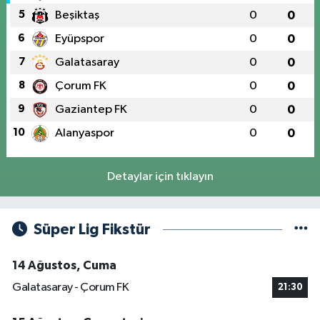
5
Beşiktaş
0
0
6
Eyüpspor
0
0
7
Galatasaray
0
0
8
Çorum FK
0
0
9
Gaziantep FK
0
0
10
Alanyaspor
0
0
Detaylar için tıklayın
Süper Lig Fikstür
14 Ağustos, Cuma
Galatasaray - Çorum FK
21:30