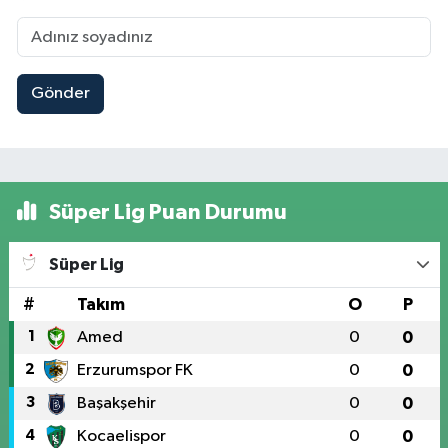
Gönder
Süper Lig Puan Durumu
Süper Lig
#
Takım
O
P
1
Amed
0
0
2
Erzurumspor FK
0
0
3
Başakşehir
0
0
4
Kocaelispor
0
0