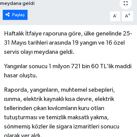
ESENTEPE
Paylaş
-
+
A
A
GAZİMAĞUSA
Haftalık İtfaiye raporuna göre, ülke genelinde 25-
GİRNE
31 Mayıs tarihleri arasında 19 yangın ve 16 özel
servis olayı meydana geldi.
GÜNDEM
Yangınlar sonucu 1 milyon 721 bin 60 TL'lik maddi
GÜNEY KIBRIS
hasar oluştu.
İÇ HABERLER
Raporda, yangınların, muhtemel sebepleri,
ısınma, elektrik kaynaklı kısa devre, elektrik
KÜLTÜR SANAT
tellerinden çıkan kıvılcımların kuru otları
tutuşturması ve temizlik maksatlı yakma,
LAPTA
sönmemiş közler ile sigara izmaritleri sonucu
olarak yer aldı.
LEFKOŞA