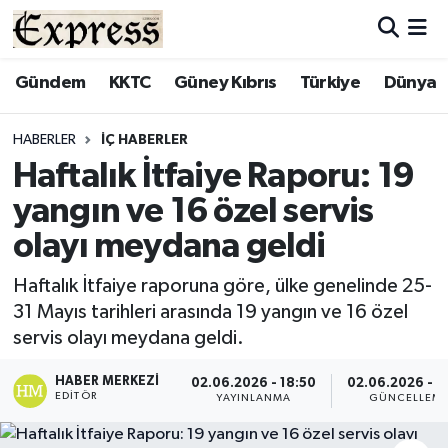
ALAYKÖY
Hava Durumu
Gündem
KKTC
Güney Kıbrıs
Türkiye
Dünya
ALSANCAK
Trafik Durumu
HABERLER
İÇ HABERLER
Haftalık İtfaiye Raporu: 19
BİLİM
Süper Lig Puan Durumu ve Fikstür
yangın ve 16 özel servis
ÇATALKÖY
Tüm Manşetler
olayı meydana geldi
DÜNYA
Son Dakika Haberleri
Haftalık İtfaiye raporuna göre, ülke genelinde 25-
31 Mayıs tarihleri arasında 19 yangın ve 16 özel
EĞİTİM
Haber Arşivi
servis olayı meydana geldi.
EKONOMİ
HABER MERKEZI
02.06.2026 - 18:50
02.06.2026 - 1
EDITÖR
YAYINLANMA
GÜNCELLEM
ENGLISH