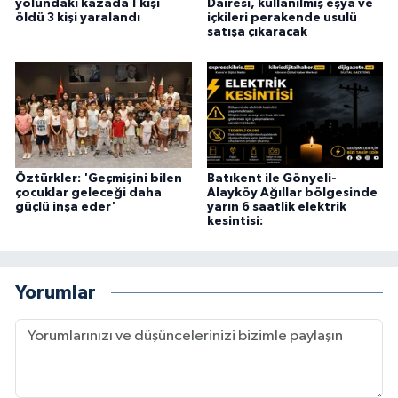
yolundaki kazada 1 kişi
Dairesi, kullanılmış eşya ve
öldü 3 kişi yaralandı
içkileri perakende usulü
satışa çıkaracak
Öztürkler: 'Geçmişini bilen
Batıkent ile Gönyeli-
çocuklar geleceği daha
Alayköy Ağıllar bölgesinde
güçlü inşa eder'
yarın 6 saatlik elektrik
kesintisi:
Yorumlar