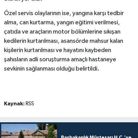
Özel servis olaylarının ise, yangına karşı tedbir
MAGAZİN
alma, can kurtarma, yangın eğitimi verilmesi,
Nöbetçi Eczaneler
çatıda ve araçların motor bölümlerine sıkışan
kedilerin kurtarılması, asansörde mahsur kalan
ÖZEL HABER
kişilerin kurtarılması ve hayatını kaybeden
şahısların adli soruşturma amaçlı hastaneye
SAĞLIK
sevkinin sağlanması olduğu belirtildi.
SİYASET
SPOR
Kaynak:
RSS
TATLISU
TEKNOLOJİ
Başbakanlık Müsteşarı H.C.'ye