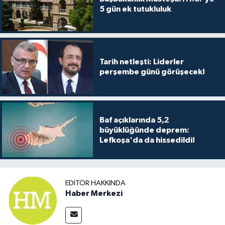
TİCARET
5 gün ek tutukluluk
YAŞAM
Tarih netleşti: Liderler
perşembe günü görüşecek!
Baf açıklarında 5,2
büyüklüğünde deprem:
Lefkoşa'da da hissedildi!
EDITÖR HAKKINDA
Haber Merkezi