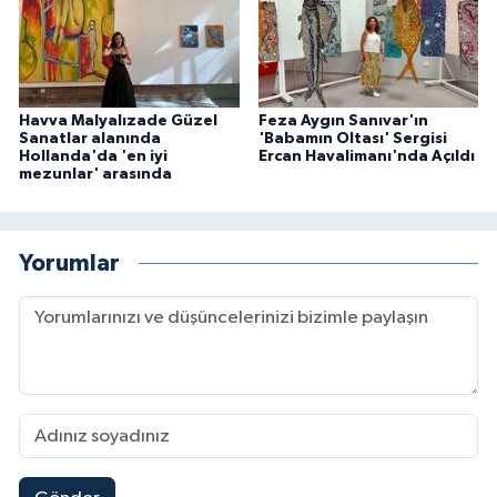
Havva Malyalızade Güzel
Feza Aygın Sanıvar'ın
Sanatlar alanında
'Babamın Oltası' Sergisi
Hollanda'da 'en iyi
Ercan Havalimanı'nda Açıldı
mezunlar' arasında
Yorumlar