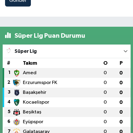
Gönder
Süper Lig Puan Durumu
Süper Lig
#
Takım
O
P
1
Amed
0
0
2
Erzurumspor FK
0
0
3
Başakşehir
0
0
4
Kocaelispor
0
0
5
Beşiktaş
0
0
6
Eyüpspor
0
0
7
Galatasaray
0
0