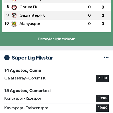
8
Çorum FK
0
0
9
Gaziantep FK
0
0
10
Alanyaspor
0
0
Detaylar için tıklayın
Süper Lig Fikstür
14 Ağustos, Cuma
Galatasaray - Çorum FK
21:30
15 Ağustos, Cumartesi
Konyaspor - Rizespor
19:00
Kasımpaşa - Trabzonspor
19:00