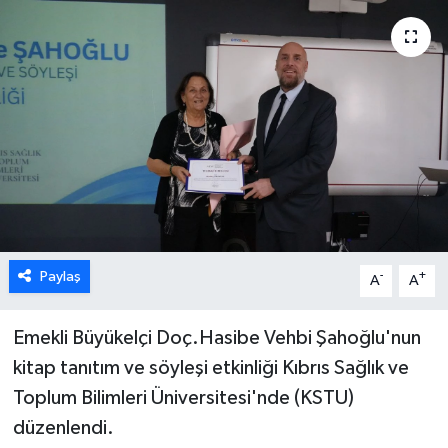
ESENTEPE
GAZİMAĞUSA
GİRNE
GÜNDEM
GÜNEY KIBRIS
Paylaş
-
+
A
A
İÇ HABERLER
Emekli Büyükelçi Doç.Hasibe Vehbi Şahoğlu'nun
KÜLTÜR SANAT
kitap tanıtım ve söyleşi etkinliği Kıbrıs Sağlık ve
LAPTA
Toplum Bilimleri Üniversitesi'nde (KSTU)
düzenlendi.
LEFKOŞA