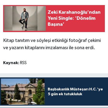
TİCARET
Zeki Karahanoğlu'ndan
YAŞAM
Yeni Single: 'Dönelim
Başına'
Kitap tanıtım ve söyleşi etkinliği fotoğraf çekimi
ve yazarın kitaplarını imzalaması ile sona erdi.
Kaynak:
RSS
Başbakanlık Müsteşarı H.C.'ye
5 gün ek tutukluluk