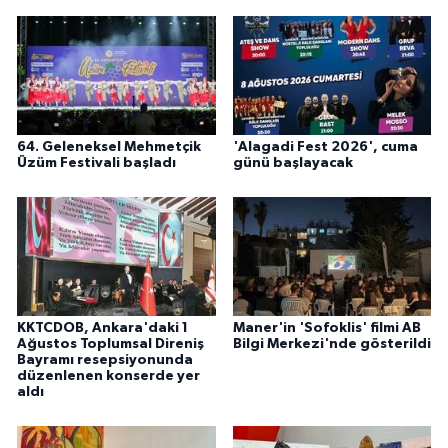
64. Geleneksel Mehmetçik
'Alagadi Fest 2026', cuma
Üzüm Festivali başladı
günü başlayacak
KKTCDOB, Ankara'daki 1
Maner'in 'Sofoklis' filmi AB
Ağustos Toplumsal Direniş
Bilgi Merkezi'nde gösterildi
Bayramı resepsiyonunda
düzenlenen konserde yer
aldı