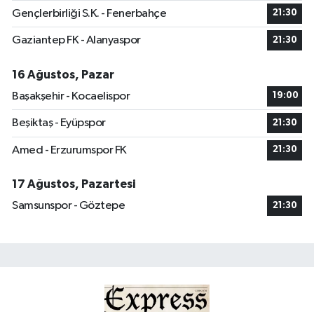
Gençlerbirliği S.K. - Fenerbahçe
21:30
Gaziantep FK - Alanyaspor
21:30
16 Ağustos, Pazar
Başakşehir - Kocaelispor
19:00
Beşiktaş - Eyüpspor
21:30
Amed - Erzurumspor FK
21:30
17 Ağustos, Pazartesi
Samsunspor - Göztepe
21:30