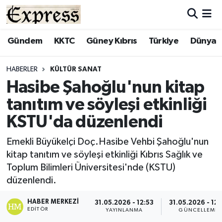
ALAYKÖY
Hava Durumu
Gündem
KKTC
Güney Kıbrıs
Türkiye
Dünya
ALSANCAK
Trafik Durumu
HABERLER
KÜLTÜR SANAT
Hasibe Şahoğlu'nun kitap
BİLİM
Süper Lig Puan Durumu ve Fikstür
tanıtım ve söyleşi etkinliği
ÇATALKÖY
Tüm Manşetler
KSTU'da düzenlendi
DÜNYA
Son Dakika Haberleri
Emekli Büyükelçi Doç.Hasibe Vehbi Şahoğlu'nun
kitap tanıtım ve söyleşi etkinliği Kıbrıs Sağlık ve
EĞİTİM
Haber Arşivi
Toplum Bilimleri Üniversitesi'nde (KSTU)
düzenlendi.
EKONOMİ
HABER MERKEZI
31.05.2026 - 12:53
31.05.2026 - 12:
EDITÖR
YAYINLANMA
GÜNCELLEME
ENGLISH