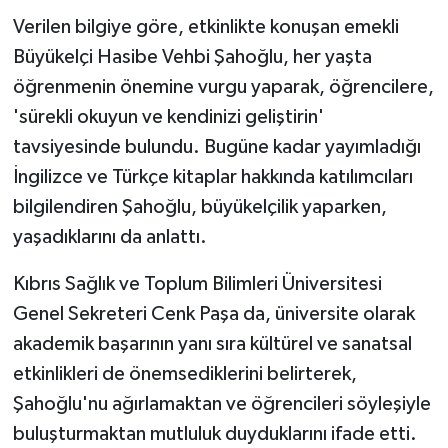
Verilen bilgiye göre, etkinlikte konuşan emekli
MAGAZİN
Büyükelçi Hasibe Vehbi Şahoğlu, her yaşta
öğrenmenin önemine vurgu yaparak, öğrencilere,
Nöbetçi Eczaneler
'sürekli okuyun ve kendinizi geliştirin'
tavsiyesinde bulundu. Bugüne kadar yayımladığı
ÖZEL HABER
İngilizce ve Türkçe kitaplar hakkında katılımcıları
SAĞLIK
bilgilendiren Şahoğlu, büyükelçilik yaparken,
yaşadıklarını da anlattı.
SİYASET
Kıbrıs Sağlık ve Toplum Bilimleri Üniversitesi
SPOR
Genel Sekreteri Cenk Paşa da, üniversite olarak
akademik başarının yanı sıra kültürel ve sanatsal
TATLISU
etkinlikleri de önemsediklerini belirterek,
Şahoğlu'nu ağırlamaktan ve öğrencileri söyleşiyle
TEKNOLOJİ
buluşturmaktan mutluluk duyduklarını ifade etti.