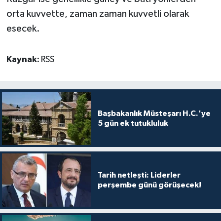
TİCARET
orta kuvvette, zaman zaman kuvvetli olarak
esecek.
YAŞAM
Kaynak:
RSS
Başbakanlık Müsteşarı H.C.'ye
5 gün ek tutukluluk
Tarih netleşti: Liderler
perşembe günü görüşecek!