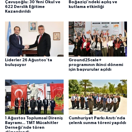
Çavuşoğlu: 30 Yeni Okul ve
Boğaziçi'ndeki açılış ve
622 Derslik Eğitime
kutlama etkinliği
Kazandırıldı
Liderler 26 Ağustos'ta
Ground2Scale+
buluşuyor
programının ikinci dönemi
için başvurular açıldı
1 Ağustos Toplumsal Direniş
Cumhuriyet Parkı Anıtı'nda
Bayramı... TMT Mücahitler
çelenk sunma töreni yapıldı
Derneği'nde tören