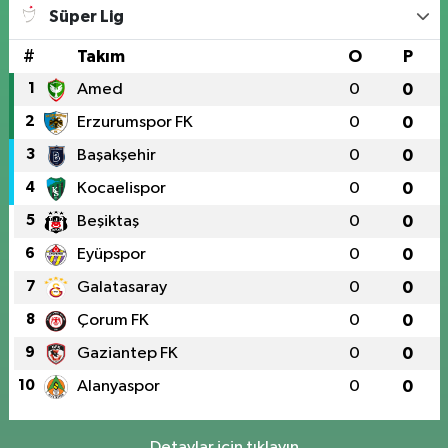
Süper Lig
#
Takım
O
P
1
Amed
0
0
2
Erzurumspor FK
0
0
3
Başakşehir
0
0
4
Kocaelispor
0
0
5
Beşiktaş
0
0
6
Eyüpspor
0
0
7
Galatasaray
0
0
8
Çorum FK
0
0
9
Gaziantep FK
0
0
10
Alanyaspor
0
0
Detaylar için tıklayın