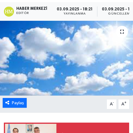
HABER MERKEZI
03.09.2025 - 18:21
03.09.2025 - 18
ESENTEPE
EDITÖR
YAYINLANMA
GÜNCELLEME
GAZİMAĞUSA
GİRNE
GÜNDEM
GÜNEY KIBRIS
İÇ HABERLER
KÜLTÜR SANAT
Paylaş
-
+
A
A
LAPTA
LEFKOŞA