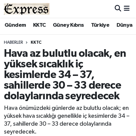
ALAYKÖY
Hava Durumu
Gündem
KKTC
Güney Kıbrıs
Türkiye
Dünya
ALSANCAK
Trafik Durumu
HABERLER
KKTC
Hava az bulutlu olacak, en
BİLİM
Süper Lig Puan Durumu ve Fikstür
yüksek sıcaklık iç
ÇATALKÖY
Tüm Manşetler
kesimlerde 34 – 37,
sahillerde 30 – 33 derece
DÜNYA
Son Dakika Haberleri
dolaylarında seyredecek
EĞİTİM
Haber Arşivi
Hava önümüzdeki günlerde az bulutlu olacak; en
yüksek hava sıcaklığı genellikle iç kesimlerde 34 –
EKONOMİ
37, sahillerde 30 – 33 derece dolaylarında
seyredecek.
ENGLISH