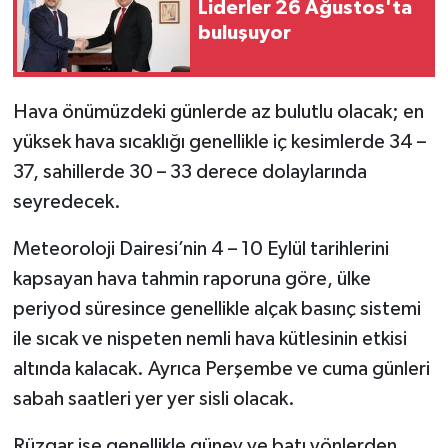
Liderler 26 Ağustos'ta
buluşuyor
MAGAZİN
Nöbetçi Eczaneler
Hava önümüzdeki günlerde az bulutlu olacak;
en
yüksek hava sıcaklığı genellikle iç kesimlerde 34 –
ÖZEL HABER
37, sahillerde 30 – 33 derece dolaylarında
SAĞLIK
seyredecek.
Meteoroloji Dairesi’nin 4 – 10 Eylül tarihlerini
SİYASET
kapsayan hava tahmin raporuna göre, ülke
SPOR
periyod süresince genellikle alçak basınç sistemi
ile sıcak ve nispeten nemli hava kütlesinin etkisi
TATLISU
altında kalacak. Ayrıca Perşembe ve cuma günleri
sabah saatleri yer yer sisli olacak.
TEKNOLOJİ
Rüzgar ise genellikle güney ve batı yönlerden