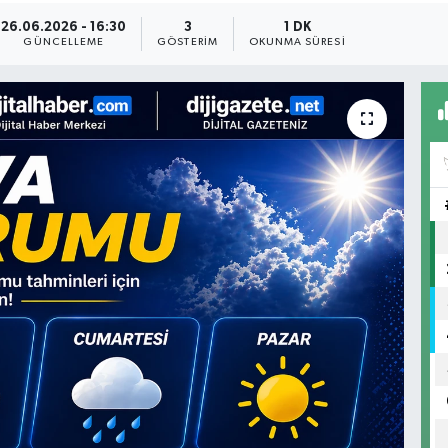
26.06.2026 - 16:30
3
1 DK
GÜNCELLEME
GÖSTERIM
OKUNMA SÜRESI