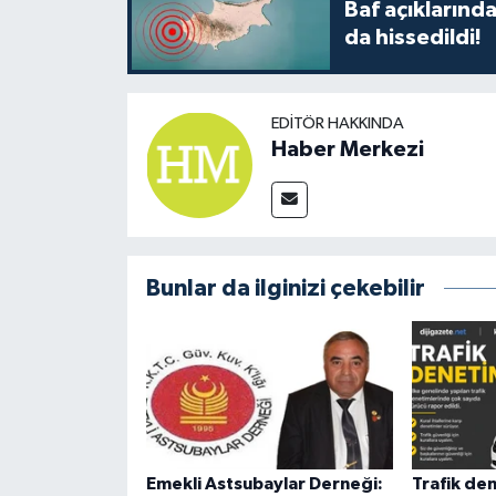
Baf açıkların
da hissedildi!
EDITÖR HAKKINDA
Haber Merkezi
Bunlar da ilginizi çekebilir
Emekli Astsubaylar Derneği:
Trafik de