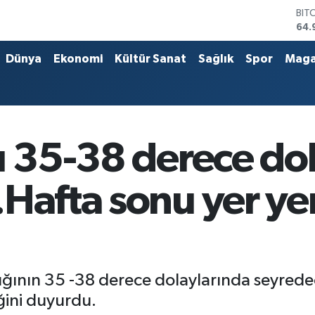
BIT
64.
DO
47,
Dünya
Ekonomi
Kültür Sanat
Sağlık
Spor
Maga
EU
55,
STE
64,
GRA
666
ı 35-38 derece do
BİS
13.
Hafta sonu yer yer
lığının 35 -38 derece dolaylarında seyred
iğini duyurdu.