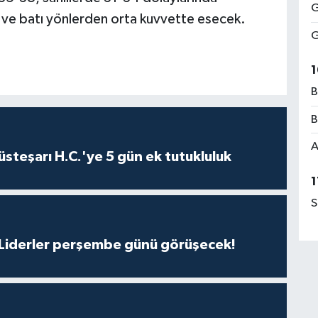
G
y ve batı yönlerden orta kuvvette esecek.
G
1
B
B
A
steşarı H.C.'ye 5 gün ek tutukluluk
1
S
: Liderler perşembe günü görüşecek!