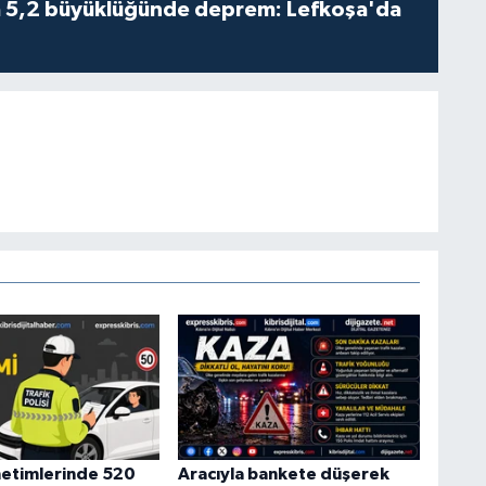
da 5,2 büyüklüğünde deprem: Lefkoşa'da
netimlerinde 520
Aracıyla bankete düşerek