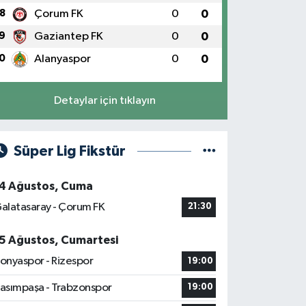
8
Çorum FK
0
0
9
Gaziantep FK
0
0
0
Alanyaspor
0
0
Detaylar için tıklayın
Süper Lig Fikstür
4 Ağustos, Cuma
alatasaray - Çorum FK
21:30
5 Ağustos, Cumartesi
onyaspor - Rizespor
19:00
asımpaşa - Trabzonspor
19:00