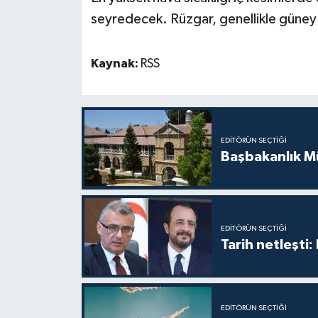
TİCARET
seyredece
k. Rüzgar
, genellikle güne
YAŞAM
Kaynak:
RSS
EDITÖRÜN SEÇTIĞI
Başbakanlık Mü
EDITÖRÜN SEÇTIĞI
Tarih netleşti
EDITÖRÜN SEÇTIĞI