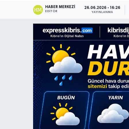
HABER MERKEZI
26.06.2026 - 16:26
ESENTEPE
EDITÖR
YAYINLANMA
GAZİMAĞUSA
GİRNE
GÜNDEM
GÜNEY KIBRIS
İÇ HABERLER
KÜLTÜR SANAT
LAPTA
LEFKOŞA