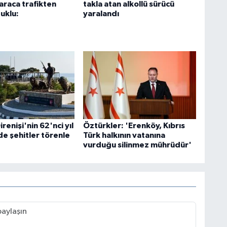
araca trafikten
takla atan alkollü sürücü
uklu:
yaralandı
renişi'nin 62'nci yıl
Öztürkler: 'Erenköy, Kıbrıs
 şehitler törenle
Türk halkının vatanına
vurduğu silinmez mührüdür'