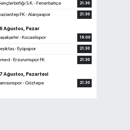
ençlerbirliği S.K. - Fenerbahçe
21:30
aziantep FK - Alanyaspor
21:30
6 Ağustos, Pazar
aşakşehir - Kocaelispor
19:00
eşiktaş - Eyüpspor
21:30
med - Erzurumspor FK
21:30
7 Ağustos, Pazartesi
amsunspor - Göztepe
21:30