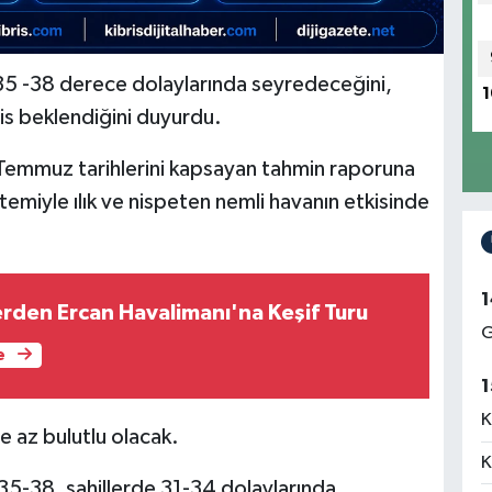
n 35 -38 derece dolaylarında seyredeceğini,
1
is beklendiğini duyurdu.
 Temmuz tarihlerini kapsayan tahmin raporuna
stemiyle ılık ve nispeten nemli havanın etkisinde
1
erden Ercan Havalimanı'na Keşif Turu
G
e
1
K
e az bulutlu olacak.
K
 35-38, sahillerde 31-34 dolaylarında