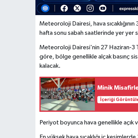
MAGAZİN
Meteoroloji Dairesi, hava sıcaklığını
Nöbetçi Eczaneler
hafta sonu sabah saatlerinde yer yer s
ÖZEL HABER
Meteoroloji Dairesi'nin 27 Haziran-3
göre, bölge
genellikle alçak basınç si
SAĞLIK
kalacak.
SİYASET
Minik Misafirl
SPOR
İçeriği Görüntül
TATLISU
Periyot boyunca hava genellikle açık v
TEKNOLOJİ
En yüksek hava sıcaklığı iç kesimlerde