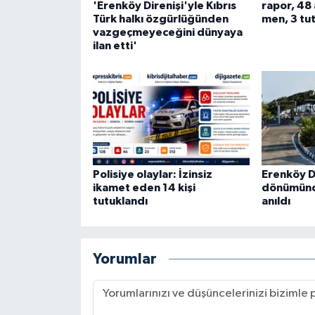
'Erenköy Direnişi'yle Kıbrıs
rapor, 48 
Türk halkı özgürlüğünden
men, 3 tut
vazgeçmeyeceğini dünyaya
ilan etti'
Polisiye olaylar: İzinsiz
Erenköy Di
ikamet eden 14 kişi
dönümünde
tutuklandı
anıldı
Yorumlar