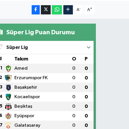
-
+
A
A
Süper Lig Puan Durumu
Süper Lig
#
Takım
O
P
1
Amed
0
0
2
Erzurumspor FK
0
0
3
Başakşehir
0
0
4
Kocaelispor
0
0
5
Beşiktaş
0
0
6
Eyüpspor
0
0
7
Galatasaray
0
0