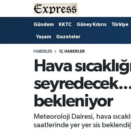
ALAYKÖY
Hava Durumu
Gündem
KKTC
Güney Kıbrıs
Türkiye
Yaşam
Gazeteler
ALSANCAK
Trafik Durumu
BİLİM
Süper Lig Puan Durumu ve Fikstür
HABERLER
İÇ HABERLER
Hava sıcaklığ
ÇATALKÖY
Tüm Manşetler
seyredecek...
DÜNYA
Son Dakika Haberleri
bekleniyor
EĞİTİM
Haber Arşivi
EKONOMİ
Meteoroloji Dairesi, hava sıcak
saatlerinde yer yer sis beklend
ENGLISH