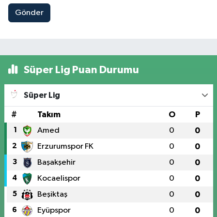
Gönder
Süper Lig Puan Durumu
Süper Lig
#
Takım
O
P
1
Amed
0
0
2
Erzurumspor FK
0
0
3
Başakşehir
0
0
4
Kocaelispor
0
0
5
Beşiktaş
0
0
6
Eyüpspor
0
0