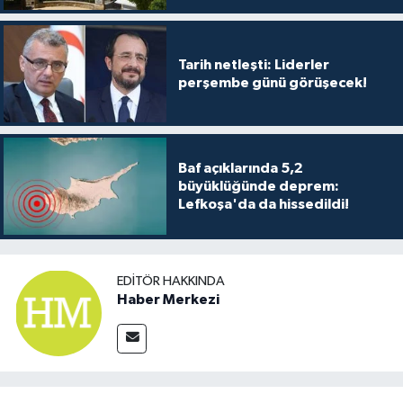
Tarih netleşti: Liderler
perşembe günü görüşecek!
Baf açıklarında 5,2
büyüklüğünde deprem:
Lefkoşa'da da hissedildi!
EDITÖR HAKKINDA
Haber Merkezi