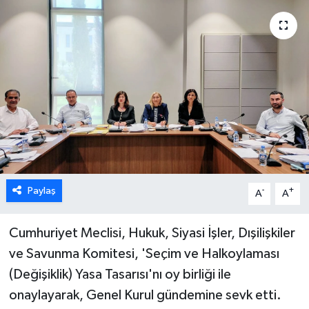
ESENTEPE
GAZİMAĞUSA
GİRNE
GÜNDEM
GÜNEY KIBRIS
Paylaş
-
+
A
A
İÇ HABERLER
Cumhuriyet Meclisi, Hukuk, Siyasi İşler, Dışilişkiler
KÜLTÜR SANAT
ve Savunma Komitesi, 'Seçim ve Halkoylaması
LAPTA
(Değişiklik) Yasa Tasarısı'nı oy birliği ile
onaylayarak, Genel Kurul gündemine sevk etti.
LEFKOŞA