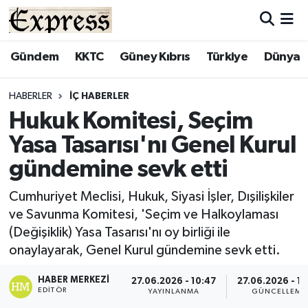
ALAYKÖY
Hava Durumu
Gündem
KKTC
Güney Kıbrıs
Türkiye
Dünya
ALSANCAK
Trafik Durumu
HABERLER
İÇ HABERLER
Hukuk Komitesi, Seçim
BİLİM
Süper Lig Puan Durumu ve Fikstür
Yasa Tasarısı'nı Genel Kurul
ÇATALKÖY
Tüm Manşetler
gündemine sevk etti
DÜNYA
Son Dakika Haberleri
Cumhuriyet Meclisi, Hukuk, Siyasi İşler, Dışilişkiler
ve Savunma Komitesi, 'Seçim ve Halkoylaması
EĞİTİM
Haber Arşivi
(Değişiklik) Yasa Tasarısı'nı oy birliği ile
onaylayarak, Genel Kurul gündemine sevk etti.
EKONOMİ
HABER MERKEZI
27.06.2026 - 10:47
27.06.2026 - 10
EDITÖR
YAYINLANMA
GÜNCELLEME
ENGLISH