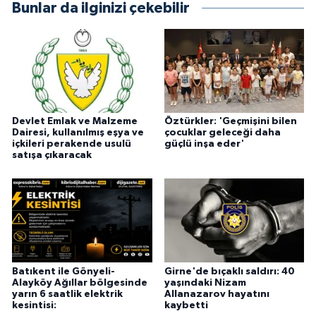
Bunlar da ilginizi çekebilir
Devlet Emlak ve Malzeme
Öztürkler: 'Geçmişini bilen
Dairesi, kullanılmış eşya ve
çocuklar geleceği daha
içkileri perakende usulü
güçlü inşa eder'
satışa çıkaracak
Batıkent ile Gönyeli-
Girne'de bıçaklı saldırı: 40
Alayköy Ağıllar bölgesinde
yaşındaki Nizam
yarın 6 saatlik elektrik
Allanazarov hayatını
kesintisi:
kaybetti