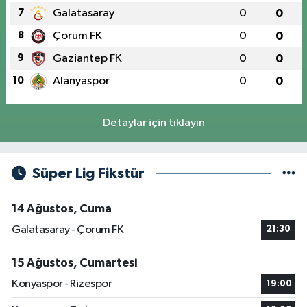
7
Galatasaray
0
0
8
Çorum FK
0
0
9
Gaziantep FK
0
0
10
Alanyaspor
0
0
Detaylar için tıklayın
Süper Lig Fikstür
14 Ağustos, Cuma
Galatasaray - Çorum FK
21:30
15 Ağustos, Cumartesi
Konyaspor - Rizespor
19:00