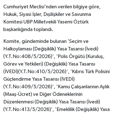
Cumhuriyet Meclisi'nden verilen bilgiye göre,
MAGAZİN
Hukuk, Siyasi İşler, Dışilişkiler ve Savunma
Komitesi UBP Milletvekili Yasemi Öztürk
Nöbetçi Eczaneler
başkanlığında toplandı.
ÖZEL HABER
Komite, gündeminde bulunan 'Seçim ve
Halkoylaması (Değişiklik) Yasa Tasarısı (İvedi)
SAĞLIK
(Y.T.No:408/5/2026)', 'Polis Örgütü (Kuruluş,
SİYASET
Görev ve Yetkileri) (Değişiklik) Yasa Tasarısı
(İVEDİ)(Y.T.No:410/5/2026)', 'Kıbrıs Türk Polisini
SPOR
Güçlendirme Yasa Tasarısı (İVEDİ)
(Y.T.No:409/5/2026)', 'Kamu Çalışanlarının Aylık
TATLISU
(Maaş-Ücret) ve Diğer Ödeneklerinin
Düzenlenmesi (Değişiklik) Yasa Tasarısı (İvedi)
TEKNOLOJİ
(Y.T.No:413/5/2026)', 'Emeklilik (Değişiklik) Yasa