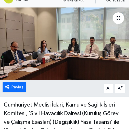
YAYINLANMA
GÜNCELLEM
ESENTEPE
GAZİMAĞUSA
GİRNE
GÜNDEM
GÜNEY KIBRIS
İÇ HABERLER
Paylaş
-
+
A
A
KÜLTÜR SANAT
Cumhuriyet Meclisi İdari, Kamu ve Sağlık İşleri
Komitesi,
'Sivil Havacılık Dairesi (Kuruluş Görev
LAPTA
ve Çalışma Esasları) (Değişiklik) Yasa Tasarısı' ile
LEFKOŞA