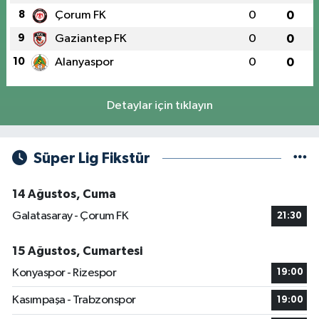
8
Çorum FK
0
0
9
Gaziantep FK
0
0
10
Alanyaspor
0
0
Detaylar için tıklayın
Süper Lig Fikstür
14 Ağustos, Cuma
Galatasaray - Çorum FK
21:30
15 Ağustos, Cumartesi
Konyaspor - Rizespor
19:00
Kasımpaşa - Trabzonspor
19:00