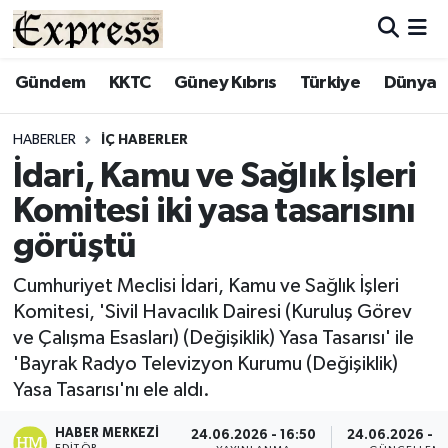
ALAYKÖY
Hava Durumu
Gündem
KKTC
Güney Kıbrıs
Türkiye
Dünya
ALSANCAK
Trafik Durumu
HABERLER
İÇ HABERLER
İdari, Kamu ve Sağlık İşleri
BİLİM
Süper Lig Puan Durumu ve Fikstür
Komitesi iki yasa tasarısını
ÇATALKÖY
Tüm Manşetler
görüştü
DÜNYA
Son Dakika Haberleri
Cumhuriyet Meclisi İdari, Kamu ve Sağlık İşleri
Komitesi, 'Sivil Havacılık Dairesi (Kuruluş Görev
EĞİTİM
Haber Arşivi
ve Çalışma Esasları) (Değişiklik) Yasa Tasarısı' ile
'Bayrak Radyo Televizyon Kurumu (Değişiklik)
EKONOMİ
Yasa Tasarısı'nı ele aldı.
ENGLISH
HABER MERKEZI
24.06.2026 - 16:50
24.06.2026 - 1
EDITÖR