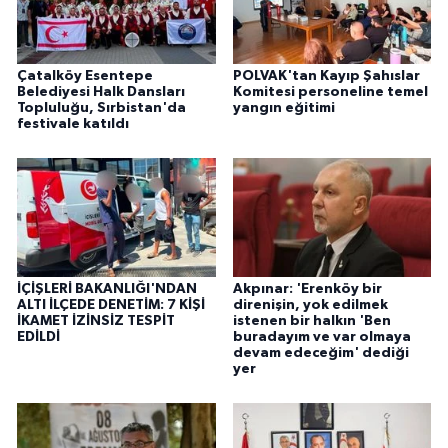
Çatalköy Esentepe
POLVAK'tan Kayıp Şahıslar
Belediyesi Halk Dansları
Komitesi personeline temel
Topluluğu, Sırbistan'da
yangın eğitimi
festivale katıldı
İÇİŞLERİ BAKANLIĞI'NDAN
Akpınar: 'Erenköy bir
ALTI İLÇEDE DENETİM: 7 KİŞİ
direnişin, yok edilmek
İKAMET İZİNSİZ TESPİT
istenen bir halkın 'Ben
EDİLDİ
buradayım ve var olmaya
devam edeceğim' dediği
yer