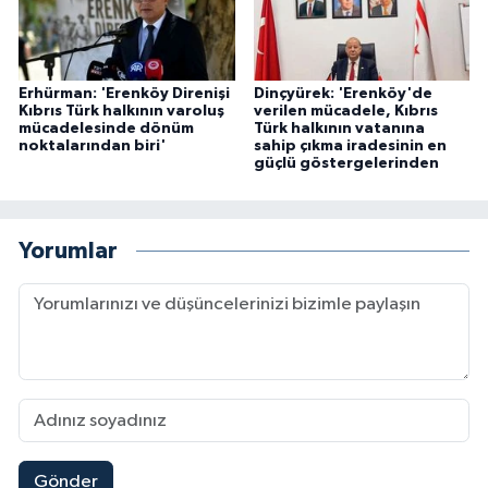
Erhürman: 'Erenköy Direnişi
Dinçyürek: 'Erenköy'de
Kıbrıs Türk halkının varoluş
verilen mücadele, Kıbrıs
mücadelesinde dönüm
Türk halkının vatanına
noktalarından biri'
sahip çıkma iradesinin en
güçlü göstergelerinden
Yorumlar
Gönder