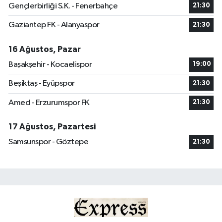
Gençlerbirliği S.K. - Fenerbahçe
21:30
Gaziantep FK - Alanyaspor
21:30
16 Ağustos, Pazar
Başakşehir - Kocaelispor
19:00
Beşiktaş - Eyüpspor
21:30
Amed - Erzurumspor FK
21:30
17 Ağustos, Pazartesi
Samsunspor - Göztepe
21:30