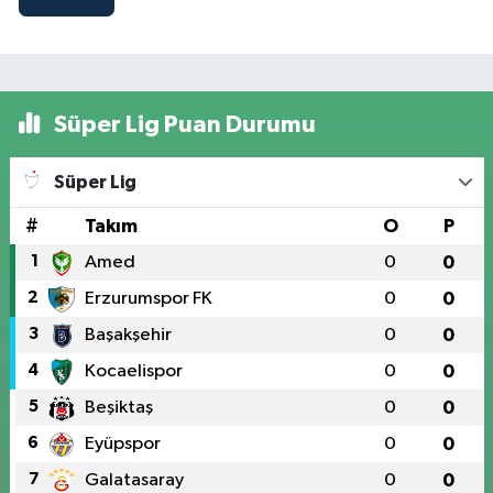
Süper Lig Puan Durumu
Süper Lig
#
Takım
O
P
1
Amed
0
0
2
Erzurumspor FK
0
0
3
Başakşehir
0
0
4
Kocaelispor
0
0
5
Beşiktaş
0
0
6
Eyüpspor
0
0
7
Galatasaray
0
0