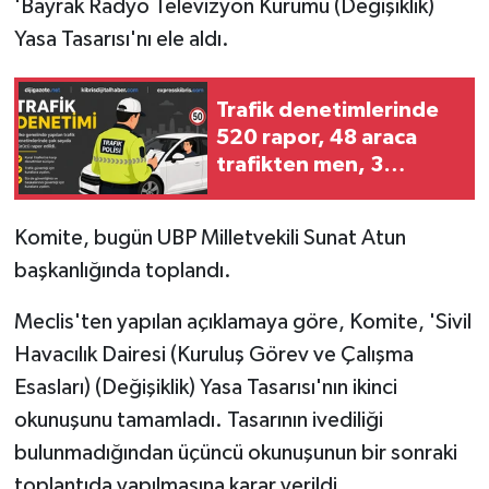
'Bayrak Radyo Televizyon Kurumu (Değişiklik)
Yasa Tasarısı'nı ele aldı.
MAGAZİN
Nöbetçi Eczaneler
Trafik denetimlerinde
520 rapor, 48 araca
ÖZEL HABER
trafikten men, 3
tutuklu:
SAĞLIK
Komite, bugün UBP Milletvekili Sunat Atun
başkanlığında toplandı.
SİYASET
Meclis'ten yapılan açıklamaya göre, Komite, 'Sivil
SPOR
Havacılık Dairesi (Kuruluş Görev ve Çalışma
TATLISU
Esasları) (Değişiklik) Yasa Tasarısı'nın ikinci
okunuşunu tamamladı. Tasarının ivediliği
TEKNOLOJİ
bulunmadığından üçüncü okunuşunun bir sonraki
toplantıda yapılmasına karar verildi.