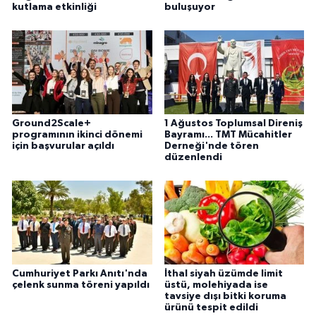
kutlama etkinliği
buluşuyor
Ground2Scale+
1 Ağustos Toplumsal Direniş
programının ikinci dönemi
Bayramı... TMT Mücahitler
için başvurular açıldı
Derneği'nde tören
düzenlendi
Cumhuriyet Parkı Anıtı'nda
İthal siyah üzümde limit
çelenk sunma töreni yapıldı
üstü, molehiyada ise
tavsiye dışı bitki koruma
ürünü tespit edildi