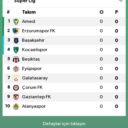
Süper Lig
#
Takım
O
P
1
Amed
0
0
2
Erzurumspor FK
0
0
3
Başakşehir
0
0
4
Kocaelispor
0
0
5
Beşiktaş
0
0
6
Eyüpspor
0
0
7
Galatasaray
0
0
8
Çorum FK
0
0
9
Gaziantep FK
0
0
10
Alanyaspor
0
0
Detaylar için tıklayın