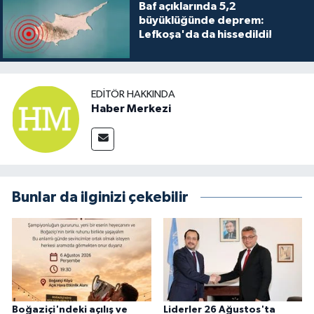
TİCARET
Baf açıklarında 5,2
büyüklüğünde deprem:
Lefkoşa'da da hissedildi!
YAŞAM
EDITÖR HAKKINDA
Haber Merkezi
Bunlar da ilginizi çekebilir
Boğaziçi'ndeki açılış ve
Liderler 26 Ağustos'ta