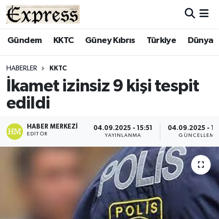
ALAYKÖY
Hava Durumu
Gündem
KKTC
Güney Kıbrıs
Türkiye
Dünya
ALSANCAK
Trafik Durumu
HABERLER
KKTC
İkamet izinsiz 9 kişi tespit
BİLİM
Süper Lig Puan Durumu ve Fikstür
edildi
ÇATALKÖY
Tüm Manşetler
HABER MERKEZI
04.09.2025 - 15:51
04.09.2025 - 16
EDITÖR
DÜNYA
Son Dakika Haberleri
YAYINLANMA
GÜNCELLEME
EĞİTİM
Haber Arşivi
EKONOMİ
ENGLISH