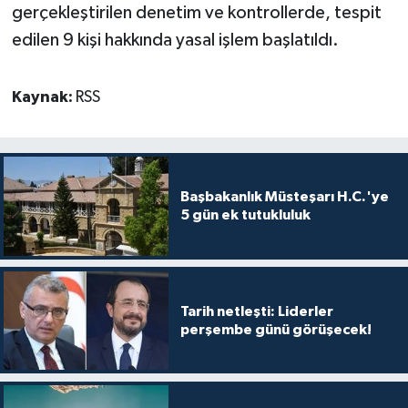
gerçekleştirilen denetim ve kontrollerde, tespit
edilen 9 kişi hakkında yasal işlem başlatıldı.
MAGAZİN
Nöbetçi Eczaneler
Kaynak:
RSS
ÖZEL HABER
SAĞLIK
Başbakanlık Müsteşarı H.C.'ye
5 gün ek tutukluluk
SİYASET
SPOR
Tarih netleşti: Liderler
TATLISU
perşembe günü görüşecek!
TEKNOLOJİ