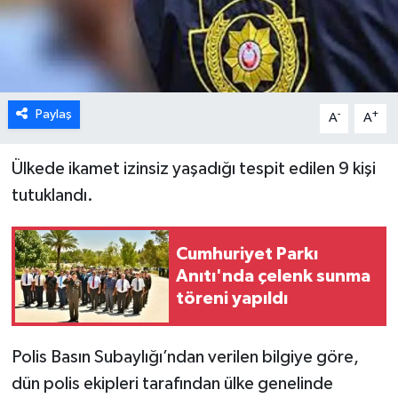
ESENTEPE
GAZİMAĞUSA
Paylaş
-
+
A
A
GİRNE
GÜNDEM
Ülkede ikamet izinsiz yaşadığı tespit edilen 9 kişi
tutuklandı.
GÜNEY KIBRIS
Cumhuriyet Parkı
İÇ HABERLER
Anıtı'nda çelenk sunma
töreni yapıldı
KÜLTÜR SANAT
LAPTA
Polis Basın Subaylığı’ndan verilen bilgiye göre,
dün polis ekipleri tarafından ülke genelinde
LEFKOŞA