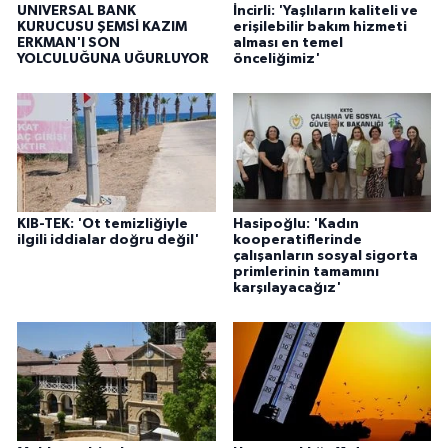
UNIVERSAL BANK
İncirli: 'Yaşlıların kaliteli ve
KURUCUSU ŞEMSİ KAZIM
erişilebilir bakım hizmeti
ERKMAN'I SON
alması en temel
YOLCULUĞUNA UĞURLUYOR
önceliğimiz'
KIB-TEK: 'Ot temizliğiyle
Hasipoğlu: 'Kadın
ilgili iddialar doğru değil'
kooperatiflerinde
çalışanların sosyal sigorta
primlerinin tamamını
karşılayacağız'