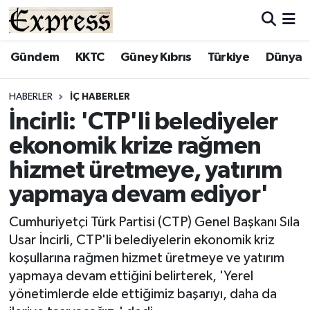
ALAYKÖY
Hava Durumu
Gündem
KKTC
Güney Kıbrıs
Türkiye
Dünya
ALSANCAK
Trafik Durumu
HABERLER
İÇ HABERLER
İncirli: 'CTP'li belediyeler
BİLİM
Süper Lig Puan Durumu ve Fikstür
ekonomik krize rağmen
ÇATALKÖY
Tüm Manşetler
hizmet üretmeye, yatırım
yapmaya devam ediyor'
DÜNYA
Son Dakika Haberleri
Cumhuriyetçi Türk Partisi (CTP) Genel Başkanı Sıla
EĞİTİM
Haber Arşivi
Usar İncirli, CTP'li belediyelerin ekonomik kriz
koşullarına rağmen hizmet üretmeye ve yatırım
EKONOMİ
yapmaya devam ettiğini belirterek, 'Yerel
yönetimlerde elde ettiğimiz başarıyı, daha da
ENGLISH