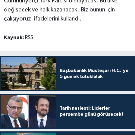
Cumhuriyetçi Türk Partisi olmayacak. Bu ülke
değişecek ve halk kazanacak. Biz bunun için
çalışıyoruz' ifadelerini kullandı.
Kaynak:
RSS
Başbakanlık Müsteşarı H.C.'ye
5 gün ek tutukluluk
Tarih netleşti: Liderler
perşembe günü görüşecek!