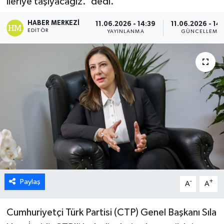
ileriye taşıyacağız.' dedi.
ESENTEPE
HABER MERKEZI
11.06.2026 - 14:39
11.06.2026 - 14
EDITÖR
YAYINLANMA
GÜNCELLEME
GAZİMAĞUSA
GİRNE
GÜNDEM
GÜNEY KIBRIS
İÇ HABERLER
KÜLTÜR SANAT
Paylaş
-
+
A
A
LAPTA
Cumhuriyetçi Türk Partisi (CTP) Genel Başkanı Sıla
LEFKOŞA