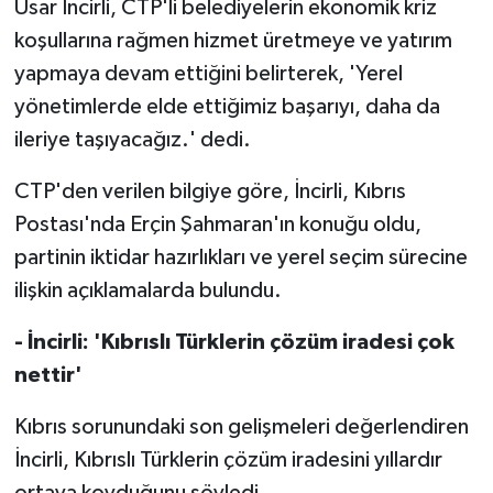
Usar İncirli, CTP'li belediyelerin ekonomik kriz
koşullarına rağmen hizmet üretmeye ve yatırım
MAGAZİN
yapmaya devam ettiğini belirterek, 'Yerel
yönetimlerde elde ettiğimiz başarıyı, daha da
Nöbetçi Eczaneler
ileriye taşıyacağız.' dedi.
ÖZEL HABER
CTP'den verilen bilgiye göre, İncirli, Kıbrıs
SAĞLIK
Postası'nda Erçin Şahmaran'ın konuğu oldu,
partinin iktidar hazırlıkları ve yerel seçim sürecine
SİYASET
ilişkin açıklamalarda bulundu.
SPOR
- İncirli: 'Kıbrıslı Türklerin çözüm iradesi çok
nettir'
TATLISU
Kıbrıs sorunundaki son gelişmeleri değerlendiren
TEKNOLOJİ
İncirli, Kıbrıslı Türklerin çözüm iradesini yıllardır
ortaya koyduğunu söyledi.