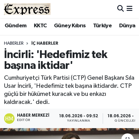
ALAYKÖY
Hava Durumu
Gündem
KKTC
Güney Kıbrıs
Türkiye
Dünya
ALSANCAK
Trafik Durumu
HABERLER
İÇ HABERLER
İncirli: 'Hedefimiz tek
BİLİM
Süper Lig Puan Durumu ve Fikstür
başına iktidar'
ÇATALKÖY
Tüm Manşetler
Cumhuriyetçi Türk Partisi (CTP) Genel Başkanı Sıla
Usar İncirli, 'Hedefimiz tek başına iktidardır. CTP
DÜNYA
Son Dakika Haberleri
güçlü bir hükümet kuracak ve bu enkazı
kaldıracak.' dedi.
EĞİTİM
Haber Arşivi
HABER MERKEZI
18.06.2026 - 09:52
18.06.2026 - 0
EKONOMİ
EDITÖR
YAYINLANMA
GÜNCELLEM
ENGLISH