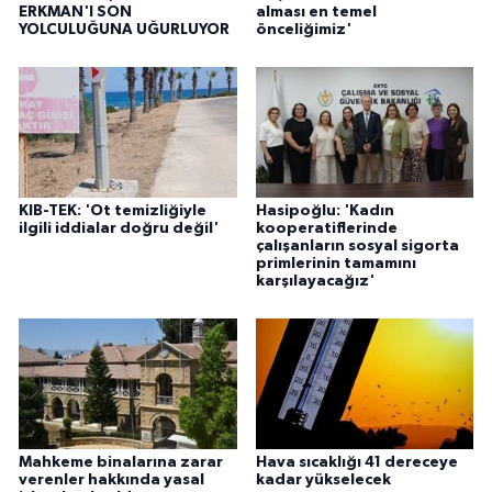
ERKMAN'I SON
alması en temel
YOLCULUĞUNA UĞURLUYOR
önceliğimiz'
KIB-TEK: 'Ot temizliğiyle
Hasipoğlu: 'Kadın
ilgili iddialar doğru değil'
kooperatiflerinde
çalışanların sosyal sigorta
primlerinin tamamını
karşılayacağız'
Mahkeme binalarına zarar
Hava sıcaklığı 41 dereceye
verenler hakkında yasal
kadar yükselecek