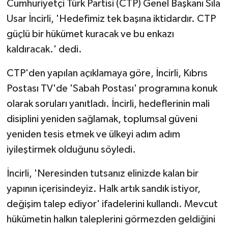
Cumhuriyetçi Türk Partisi (CTP) Genel Başkanı Sıla
Usar İncirli, 'Hedefimiz tek başına iktidardır. CTP
MAGAZİN
güçlü bir hükümet kuracak ve bu enkazı
kaldıracak.' dedi.
Nöbetçi Eczaneler
CTP'den yapılan açıklamaya göre, İncirli, Kıbrıs
ÖZEL HABER
Postası TV'de 'Sabah Postası' programına konuk
SAĞLIK
olarak soruları yanıtladı. İncirli, hedeflerinin mali
disiplini yeniden sağlamak, toplumsal güveni
SİYASET
yeniden tesis etmek ve ülkeyi adım adım
iyileştirmek olduğunu söyledi.
SPOR
İncirli, 'Neresinden tutsanız elinizde kalan bir
TATLISU
yapının içerisindeyiz. Halk artık sandık istiyor,
değişim talep ediyor' ifadelerini kullandı. Mevcut
TEKNOLOJİ
hükümetin halkın taleplerini görmezden geldiğini