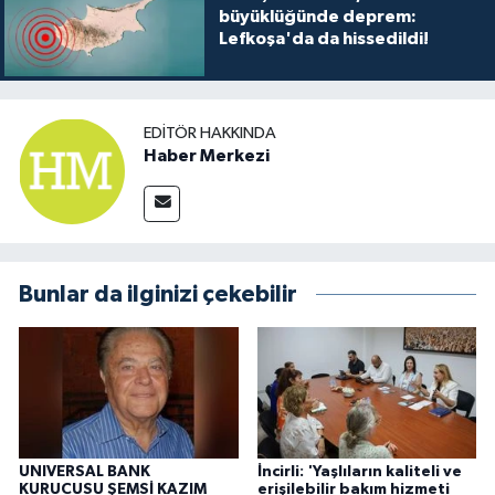
büyüklüğünde deprem:
Lefkoşa'da da hissedildi!
EDITÖR HAKKINDA
Haber Merkezi
Bunlar da ilginizi çekebilir
UNIVERSAL BANK
İncirli: 'Yaşlıların kaliteli ve
KURUCUSU ŞEMSİ KAZIM
erişilebilir bakım hizmeti