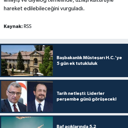
hareket edilebileceğini vurguladı.
Kaynak:
RSS
Başbakanlık Müsteşarı H.C.'ye
5 gün ek tutukluluk
Tarih netleşti: Liderler
perşembe günü görüşecek!
Baf açıklarında 5,2