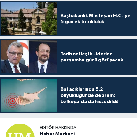
Başbakanlık Müsteşarı H.C.'ye
5 gün ek tutukluluk
Tarih netleşti: Liderler
perşembe günü görüşecek!
Baf açıklarında 5,2
büyüklüğünde deprem:
Lefkoşa'da da hissedildi!
EDITÖR HAKKINDA
Haber Merkezi