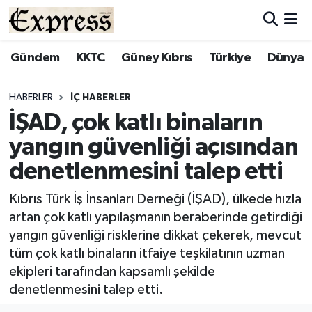
ALAYKÖY
Hava Durumu
Gündem
KKTC
Güney Kıbrıs
Türkiye
Dünya
ALSANCAK
Trafik Durumu
HABERLER
İÇ HABERLER
İŞAD, çok katlı binaların
BİLİM
Süper Lig Puan Durumu ve Fikstür
yangın güvenliği açısından
ÇATALKÖY
Tüm Manşetler
denetlenmesini talep etti
DÜNYA
Son Dakika Haberleri
Kıbrıs Türk İş İnsanları Derneği (İŞAD), ülkede hızla
artan çok katlı yapılaşmanın beraberinde getirdiği
EĞİTİM
Haber Arşivi
yangın güvenliği risklerine dikkat çekerek, mevcut
tüm çok katlı binaların itfaiye teşkilatının uzman
EKONOMİ
ekipleri tarafından kapsamlı şekilde
denetlenmesini talep etti.
ENGLISH