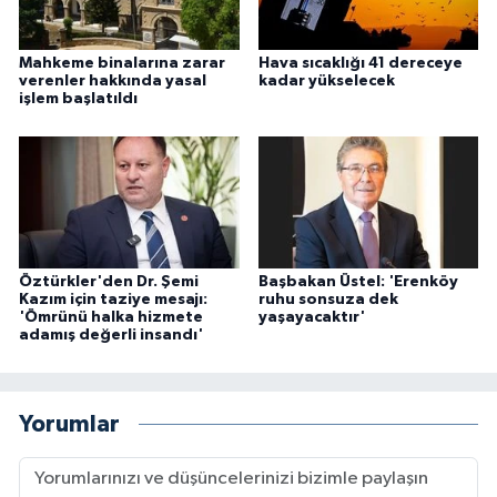
Mahkeme binalarına zarar
Hava sıcaklığı 41 dereceye
verenler hakkında yasal
kadar yükselecek
işlem başlatıldı
Öztürkler'den Dr. Şemi
Başbakan Üstel: 'Erenköy
Kazım için taziye mesajı:
ruhu sonsuza dek
'Ömrünü halka hizmete
yaşayacaktır'
adamış değerli insandı'
Yorumlar