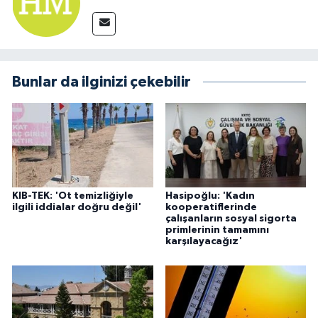
Bunlar da ilginizi çekebilir
KIB-TEK: 'Ot temizliğiyle
Hasipoğlu: 'Kadın
ilgili iddialar doğru değil'
kooperatiflerinde
çalışanların sosyal sigorta
primlerinin tamamını
karşılayacağız'