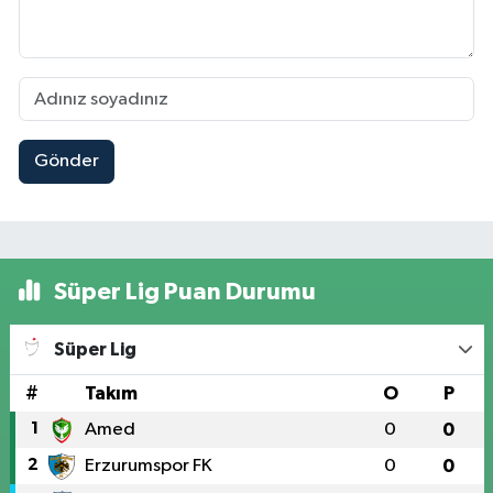
Gönder
Süper Lig Puan Durumu
Süper Lig
#
Takım
O
P
1
Amed
0
0
2
Erzurumspor FK
0
0