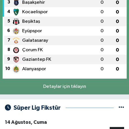
3
Başakşehir
0
0
4
Kocaelispor
0
0
5
Beşiktaş
0
0
6
Eyüpspor
0
0
7
Galatasaray
0
0
8
Çorum FK
0
0
9
Gaziantep FK
0
0
10
Alanyaspor
0
0
Detaylar için tıklayın
Süper Lig Fikstür
14 Ağustos, Cuma