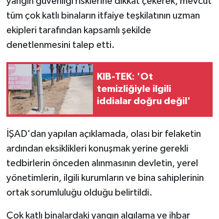
yangın güvenliği risklerine dikkat çekerek, mevcut
tüm çok katlı binaların itfaiye teşkilatının uzman
MAGAZİN
ekipleri tarafından kapsamlı şekilde
denetlenmesini talep etti.
Nöbetçi Eczaneler
ÖZEL HABER
KIB-TEK: 'Ot
temizliğiyle ilgili
SAĞLIK
iddialar doğru değil'
SİYASET
İŞAD'dan yapılan açıklamada, olası bir felaketin
SPOR
ardından eksiklikleri konuşmak yerine gerekli
tedbirlerin önceden alınmasının devletin, yerel
TATLISU
yönetimlerin, ilgili kurumların ve bina sahiplerinin
ortak sorumluluğu olduğu belirtildi.
TEKNOLOJİ
Çok katlı binalardaki yangın algılama ve ihbar