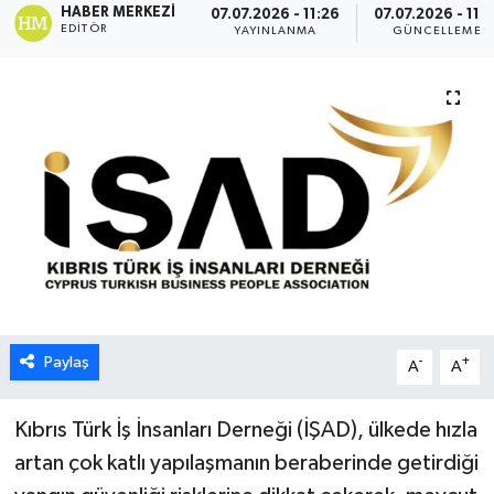
HABER MERKEZI
07.07.2026 - 11:26
07.07.2026 - 11:3
EDITÖR
YAYINLANMA
GÜNCELLEME
ESENTEPE
GAZİMAĞUSA
GİRNE
GÜNDEM
GÜNEY KIBRIS
İÇ HABERLER
Paylaş
-
+
A
A
KÜLTÜR SANAT
Kıbrıs Türk İş İnsanları Derneği (İŞAD), ülkede hızla
LAPTA
artan çok katlı yapılaşmanın beraberinde getirdiği
LEFKOŞA