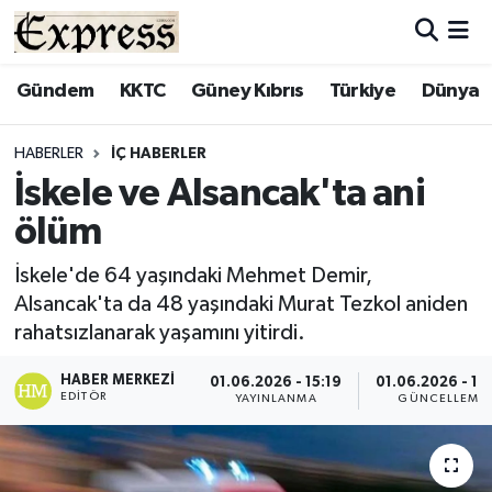
ALAYKÖY
Hava Durumu
Gündem
KKTC
Güney Kıbrıs
Türkiye
Dünya
ALSANCAK
Trafik Durumu
HABERLER
İÇ HABERLER
İskele ve Alsancak'ta ani
BİLİM
Süper Lig Puan Durumu ve Fikstür
ölüm
ÇATALKÖY
Tüm Manşetler
İskele'de 64 yaşındaki Mehmet Demir,
Alsancak'ta da 48 yaşındaki Murat Tezkol aniden
DÜNYA
Son Dakika Haberleri
rahatsızlanarak yaşamını yitirdi.
EĞİTİM
Haber Arşivi
HABER MERKEZI
01.06.2026 - 15:19
01.06.2026 - 15
EDITÖR
YAYINLANMA
GÜNCELLEME
EKONOMİ
ENGLISH