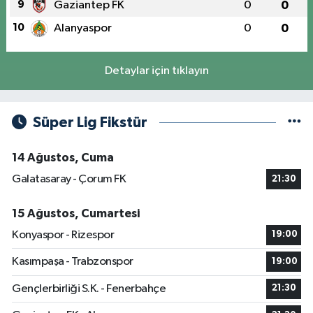
9
Gaziantep FK
0
0
10
Alanyaspor
0
0
Detaylar için tıklayın
Süper Lig Fikstür
14 Ağustos, Cuma
Galatasaray - Çorum FK
21:30
15 Ağustos, Cumartesi
Konyaspor - Rizespor
19:00
Kasımpaşa - Trabzonspor
19:00
Gençlerbirliği S.K. - Fenerbahçe
21:30