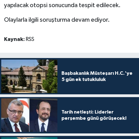
TİCARET
yapılacak otopsi sonucunda tespit edilecek.
YAŞAM
Olaylarla ilgili soruşturma devam ediyor.
Kaynak:
RSS
Başbakanlık Müsteşarı H.C.'ye
5 gün ek tutukluluk
Tarih netleşti: Liderler
perşembe günü görüşecek!