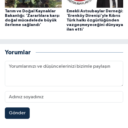
Tarım ve Doğal Kaynaklar
Emekli Astsubaylar Derneği:
Bakanlığı: 'Zararlılara karşı
'Erenköy Direnişi'yle Kıbrıs
doğal mücadelede büyük
Türk halkı özgürlüğünden
ilerleme sağlandı'
vazgeçmeyeceğini dünyaya
ilan etti'
Yorumlar
Gönder