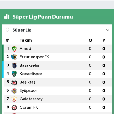
Süper Lig Puan Durumu
Süper Lig
#
Takım
O
P
1
Amed
0
0
2
Erzurumspor FK
0
0
3
Başakşehir
0
0
4
Kocaelispor
0
0
5
Beşiktaş
0
0
6
Eyüpspor
0
0
7
Galatasaray
0
0
8
Çorum FK
0
0