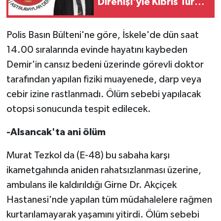
Direnişi'yle Kıbrıs Türk
halkı özgürlüğünden
MAGAZİN
vazgeçmeyeceğini
Polis Basın Bülteni'ne göre, İskele'de dün saat
dünyaya ilan etti'
Nöbetçi Eczaneler
14.00 sıralarında evinde hayatını kaybeden
Demir'in cansız bedeni üzerinde görevli doktor
ÖZEL HABER
tarafından yapılan fiziki muayenede, darp veya
cebir izine rastlanmadı. Ölüm sebebi yapılacak
SAĞLIK
otopsi sonucunda tespit edilecek.
SİYASET
-Alsancak'ta ani ölüm
SPOR
Murat Tezkol da (E-48) bu sabaha karşı
ikametgahında aniden rahatsızlanması üzerine,
TATLISU
ambulans ile kaldırıldığı Girne Dr. Akçiçek
Hastanesi'nde yapılan tüm müdahalelere rağmen
TEKNOLOJİ
kurtarılamayarak yaşamını yitirdi. Ölüm sebebi