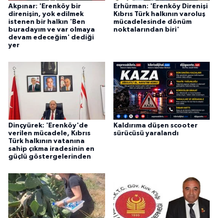
Akpınar: 'Erenköy bir
Erhürman: 'Erenköy Direnişi
direnişin, yok edilmek
Kıbrıs Türk halkının varoluş
istenen bir halkın 'Ben
mücadelesinde dönüm
buradayım ve var olmaya
noktalarından biri'
devam edeceğim' dediği
yer
Dinçyürek: 'Erenköy'de
Kaldırıma düşen scooter
verilen mücadele, Kıbrıs
sürücüsü yaralandı
Türk halkının vatanına
sahip çıkma iradesinin en
güçlü göstergelerinden