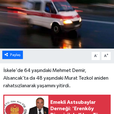
ESENTEPE
GAZİMAĞUSA
GİRNE
GÜNDEM
Paylaş
-
+
A
A
GÜNEY KIBRIS
İskele'de 64 yaşındaki Mehmet Demir,
İÇ HABERLER
Alsancak'ta da 48 yaşındaki Murat Tezkol aniden
rahatsızlanarak yaşamını yitirdi.
KÜLTÜR SANAT
LAPTA
Emekli Astsubaylar
Derneği: 'Erenköy
LEFKOŞA