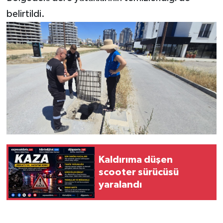
TİCARET
belirtildi.
YAŞAM
Kaldırıma düşen
scooter sürücüsü
yaralandı