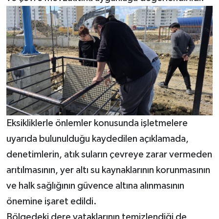
MAGAZİN
Nöbetçi Eczaneler
ÖZEL HABER
SAĞLIK
SİYASET
Eksikliklerle önlemler konusunda işletmelere
uyarıda bulunulduğu kaydedilen açıklamada,
SPOR
denetimlerin, atık suların çevreye zarar vermeden
arıtılmasının, yer altı su kaynaklarının korunmasının
TATLISU
ve halk sağlığının güvence altına alınmasının
TEKNOLOJİ
önemine işaret edildi.
Bölgedeki dere yataklarının temizlendiği de