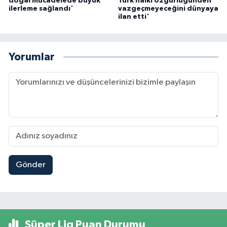
doğal mücadelede büyük
Türk halkı özgürlüğünden
ilerleme sağlandı'
vazgeçmeyeceğini dünyaya
ilan etti'
Yorumlar
Gönder
Süper Lig Puan Durumu