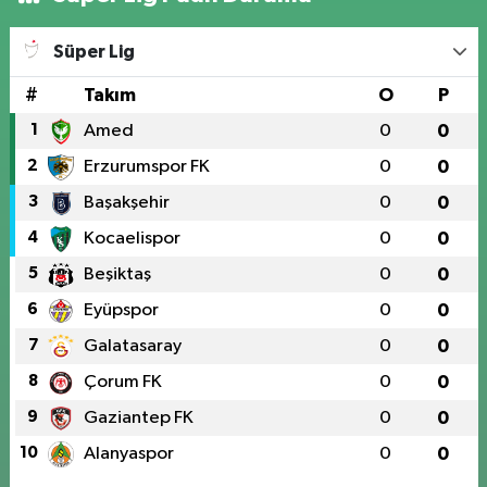
Süper Lig
#
Takım
O
P
1
Amed
0
0
2
Erzurumspor FK
0
0
3
Başakşehir
0
0
4
Kocaelispor
0
0
5
Beşiktaş
0
0
6
Eyüpspor
0
0
7
Galatasaray
0
0
8
Çorum FK
0
0
9
Gaziantep FK
0
0
10
Alanyaspor
0
0