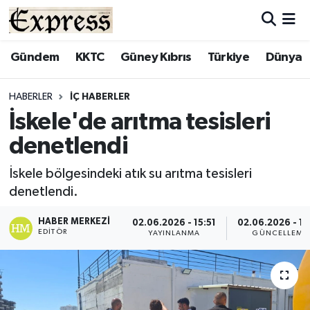
ALAYKÖY
Hava Durumu
Gündem
KKTC
Güney Kıbrıs
Türkiye
Dünya
ALSANCAK
Trafik Durumu
HABERLER
İÇ HABERLER
İskele'de arıtma tesisleri
BİLİM
Süper Lig Puan Durumu ve Fikstür
denetlendi
ÇATALKÖY
Tüm Manşetler
İskele bölgesindeki atık su arıtma tesisleri
denetlendi.
DÜNYA
Son Dakika Haberleri
HABER MERKEZI
02.06.2026 - 15:51
02.06.2026 - 15
EĞİTİM
Haber Arşivi
EDITÖR
YAYINLANMA
GÜNCELLEME
EKONOMİ
ENGLISH