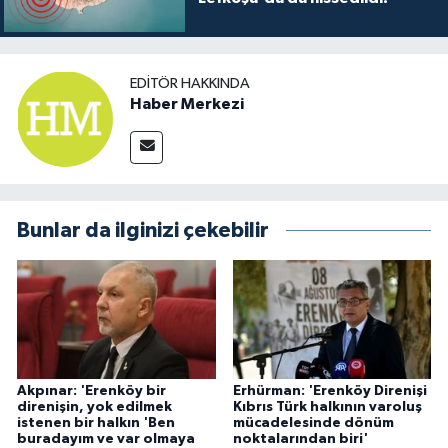
EDITÖR HAKKINDA
Haber Merkezi
Bunlar da ilginizi çekebilir
Akpınar: 'Erenköy bir
Erhürman: 'Erenköy Direnişi
direnişin, yok edilmek
Kıbrıs Türk halkının varoluş
istenen bir halkın 'Ben
mücadelesinde dönüm
buradayım ve var olmaya
noktalarından biri'