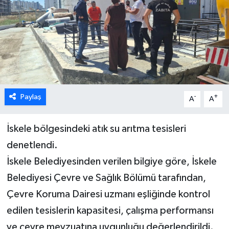
ESENTEPE
GAZİMAĞUSA
GİRNE
GÜNDEM
Paylaş
-
+
A
A
GÜNEY KIBRIS
İskele bölgesindeki atık su arıtma tesisleri
denetlendi.
İÇ HABERLER
İskele Belediyesinden verilen bilgiye göre, İskele
KÜLTÜR SANAT
Belediyesi Çevre ve Sağlık Bölümü tarafından,
Çevre Koruma Dairesi uzmanı eşliğinde kontrol
LAPTA
edilen tesislerin kapasitesi, çalışma performansı
ve çevre mevzuatına uygunluğu değerlendirildi.
LEFKOŞA