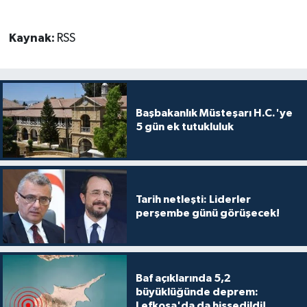
Kaynak:
RSS
Başbakanlık Müsteşarı H.C.'ye
5 gün ek tutukluluk
Tarih netleşti: Liderler
perşembe günü görüşecek!
Baf açıklarında 5,2
büyüklüğünde deprem:
Lefkoşa'da da hissedildi!