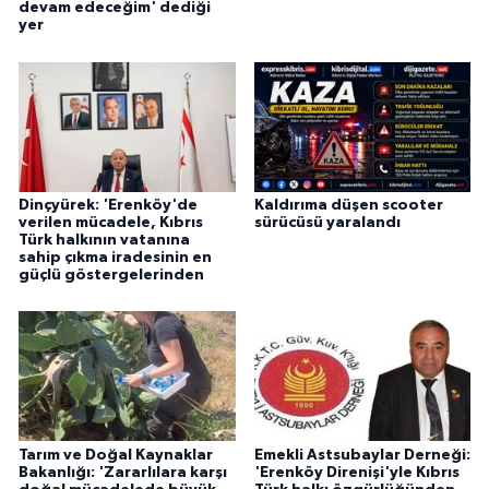
devam edeceğim' dediği
yer
Dinçyürek: 'Erenköy'de
Kaldırıma düşen scooter
verilen mücadele, Kıbrıs
sürücüsü yaralandı
Türk halkının vatanına
sahip çıkma iradesinin en
güçlü göstergelerinden
Tarım ve Doğal Kaynaklar
Emekli Astsubaylar Derneği:
Bakanlığı: 'Zararlılara karşı
'Erenköy Direnişi'yle Kıbrıs