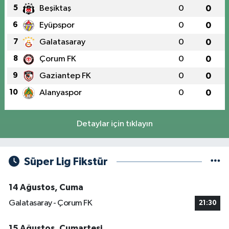
5
Beşiktaş
0
0
6
Eyüpspor
0
0
7
Galatasaray
0
0
8
Çorum FK
0
0
9
Gaziantep FK
0
0
10
Alanyaspor
0
0
Detaylar için tıklayın
Süper Lig Fikstür
14 Ağustos, Cuma
Galatasaray - Çorum FK
21:30
15 Ağustos, Cumartesi