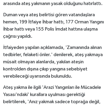
arasında ateş yakmanın yasak olduğunu hatırlattı.
MAGAZİN
Duman veya ateş belirtisi gören vatandaşlara
hemen, 199 İtfaiye İhbar hattı, 177 Orman Yangını
Nöbetçi Eczaneler
İhbar hattı veya 155 Polis İmdat hattına ulaşma
ÖZEL HABER
çağrısı yapıldı.
İtfaiyeden yapılan açıklamada, 'Zamanında alınan
SAĞLIK
tedbirler, felaketi önler.' denilerek, ateş yakmaya
SİYASET
müsait olmayan alanlarda, yakılan ateşin
kontrolden dışına çıkıp yangına sebebiyet
SPOR
verebileceği uyarısında bulunuldu.
TATLISU
Ateş yakma ile ilgili 'Arazi Yangınları ile Mücadele
Yasası'ndaki' kurallara uyulması gerektiği
TEKNOLOJİ
belirtilerek, 'Anız yakmak sadece toprağa değil,