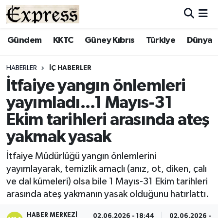
ALAYKÖY
Hava Durumu
Gündem
KKTC
Güney Kıbrıs
Türkiye
Dünya
ALSANCAK
Trafik Durumu
HABERLER
İÇ HABERLER
İtfaiye yangın önlemleri
BİLİM
Süper Lig Puan Durumu ve Fikstür
yayımladı...1 Mayıs-31
ÇATALKÖY
Tüm Manşetler
Ekim tarihleri arasında ateş
yakmak yasak
DÜNYA
Son Dakika Haberleri
İtfaiye Müdürlüğü yangın önlemlerini
EĞİTİM
Haber Arşivi
yayımlayarak, temizlik amaçlı (anız, ot, diken, çalı
ve dal kümeleri) olsa bile 1 Mayıs-31 Ekim tarihleri
EKONOMİ
arasında ateş yakmanın yasak olduğunu hatırlattı.
ENGLISH
HABER MERKEZI
02.06.2026 - 18:44
02.06.2026 - 1