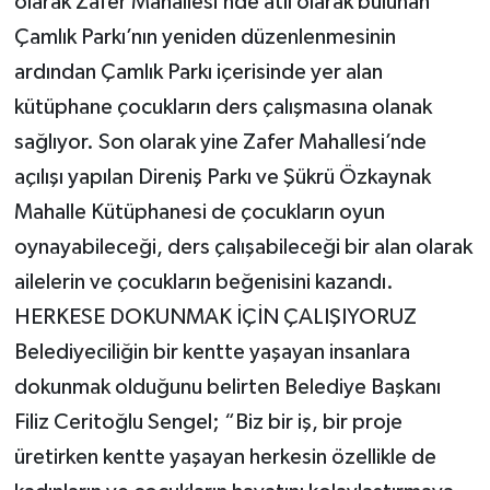
olarak Zafer Mahallesi’nde atıl olarak bulunan
TİCARET
Çamlık Parkı’nın yeniden düzenlenmesinin
YAŞAM
ardından Çamlık Parkı içerisinde yer alan
kütüphane çocukların ders çalışmasına olanak
sağlıyor. Son olarak yine Zafer Mahallesi’nde
açılışı yapılan Direniş Parkı ve Şükrü Özkaynak
Mahalle Kütüphanesi de çocukların oyun
oynayabileceği, ders çalışabileceği bir alan olarak
ailelerin ve çocukların beğenisini kazandı.
HERKESE DOKUNMAK İÇİN ÇALIŞIYORUZ
Belediyeciliğin bir kentte yaşayan insanlara
dokunmak olduğunu belirten Belediye Başkanı
Filiz Ceritoğlu Sengel; “Biz bir iş, bir proje
üretirken kentte yaşayan herkesin özellikle de