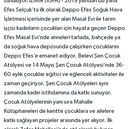
sunuluyor.İZMİR (İGFA) - 2019 yılından bu yana
Efes Selçuk’ta ilk olarak Deppo Efes Soğuk Hava
MAGAZİN
İşletmesi içerisinde yer alan Masal Evi ile tarım
işçisi kadınların çocukları için hayata geçen Deppo
Nöbetçi Eczaneler
Efes Masal Evi’nde anneleri tarlada, bahçede ya
ÖZEL HABER
da soğuk hava deposunda çalışırken çocuklarını
Deppo Efes’e emanet ediyor. Belevi Şen Çocuk
SAĞLIK
Atölyesi ve 14 Mayıs Şen Çocuk Atölyesi’nde 36-
SİYASET
60 aylık çocuklar eğitici ve eğlenceli aktiviteler ile
zaman geçiriyor. Şen Çocuk Atölyeleri aynı
SPOR
zamanda kadın istihdamına da katkı sunuyor.
TATLISU
Çocuk Atölyelerinin yanı sıra Mahalle
Kütüphaneleri de kentte çocuklara ve ailelere
TEKNOLOJİ
katkı sağlayan projeler arasında yer alıyor. İlk