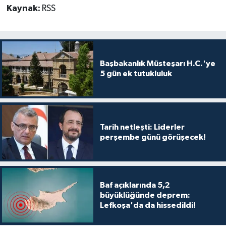
Kaynak:
RSS
Başbakanlık Müsteşarı H.C.'ye
5 gün ek tutukluluk
Tarih netleşti: Liderler
perşembe günü görüşecek!
Baf açıklarında 5,2
büyüklüğünde deprem:
Lefkoşa'da da hissedildi!