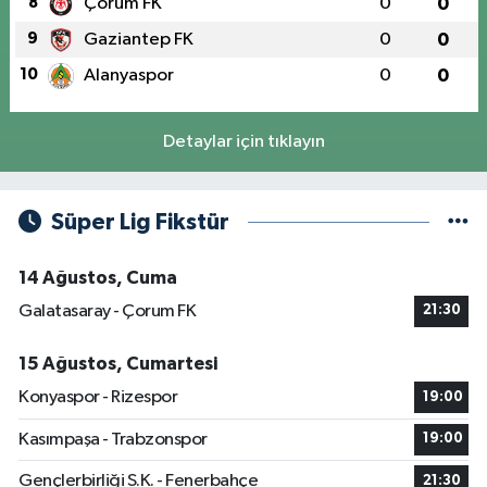
8
Çorum FK
0
0
9
Gaziantep FK
0
0
10
Alanyaspor
0
0
Detaylar için tıklayın
Süper Lig Fikstür
14 Ağustos, Cuma
Galatasaray - Çorum FK
21:30
15 Ağustos, Cumartesi
Konyaspor - Rizespor
19:00
Kasımpaşa - Trabzonspor
19:00
Gençlerbirliği S.K. - Fenerbahçe
21:30