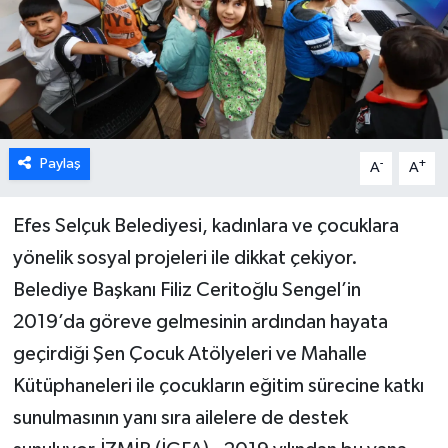
ESENTEPE
GAZİMAĞUSA
GİRNE
Paylaş
-
+
A
A
GÜNDEM
Efes Selçuk Belediyesi, kadınlara ve çocuklara
GÜNEY KIBRIS
yönelik sosyal projeleri ile dikkat çekiyor.
Belediye Başkanı Filiz Ceritoğlu Sengel’in
İÇ HABERLER
2019’da göreve gelmesinin ardından hayata
KÜLTÜR SANAT
geçirdiği Şen Çocuk Atölyeleri ve Mahalle
Kütüphaneleri ile çocukların eğitim sürecine katkı
LAPTA
sunulmasının yanı sıra ailelere de destek
LEFKOŞA