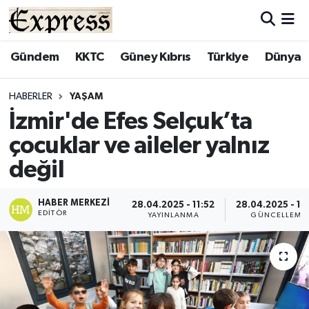
ALAYKÖY
Hava Durumu
Gündem
KKTC
Güney Kıbrıs
Türkiye
Dünya
ALSANCAK
Trafik Durumu
HABERLER
YAŞAM
İzmir'de Efes Selçuk’ta
BİLİM
Süper Lig Puan Durumu ve Fikstür
çocuklar ve aileler yalnız
ÇATALKÖY
Tüm Manşetler
değil
DÜNYA
Son Dakika Haberleri
HABER MERKEZI
28.04.2025 - 11:52
28.04.2025 - 13
EDITÖR
YAYINLANMA
GÜNCELLEME
EĞİTİM
Haber Arşivi
EKONOMİ
ENGLISH