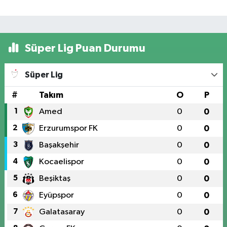
Süper Lig Puan Durumu
Süper Lig
#
Takım
O
P
1
Amed
0
0
2
Erzurumspor FK
0
0
3
Başakşehir
0
0
4
Kocaelispor
0
0
5
Beşiktaş
0
0
6
Eyüpspor
0
0
7
Galatasaray
0
0