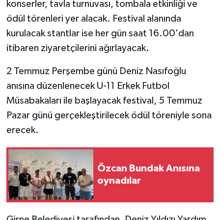
konserler, tavla turnuvası, tombala etkinliği ve
TİCARET
ödül törenleri yer alacak. Festival alanında
YAŞAM
kurulacak stantlar ise her gün saat 16.00'dan
itibaren ziyaretçilerini ağırlayacak.
2 Temmuz Perşembe günü Deniz Nasıfoğlu
anısına düzenlenecek U-11 Erkek Futbol
Müsabakaları ile başlayacak festival, 5 Temmuz
Pazar günü gerçekleştirilecek ödül töreniyle sona
erecek.
Özcan Bundak Anısına
oynadılar
Girne Belediyesi tarafından, Deniz Yıldızı Yardım