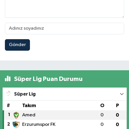
Gönder
Süper Lig Puan Durumu
Süper Lig
#
Takım
O
P
1
Amed
0
0
2
Erzurumspor FK
0
0