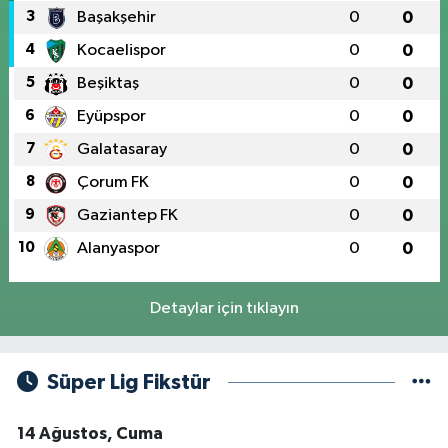
3
Başakşehir
0
0
4
Kocaelispor
0
0
5
Beşiktaş
0
0
6
Eyüpspor
0
0
7
Galatasaray
0
0
8
Çorum FK
0
0
9
Gaziantep FK
0
0
10
Alanyaspor
0
0
Detaylar için tıklayın
Süper Lig Fikstür
14 Ağustos, Cuma