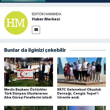
EDITÖR HAKKINDA
Haber Merkezi
Bunlar da ilginizi çekebilir
Meclis Başkanı Öztürkler
KKTC Geleneksel Okçuluk
Türk Dünyası Uluslararası
Derneği, Cengiz Topel'i
Aba Güreşi Finallerini izledi
törenle andı