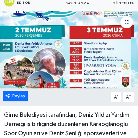
EDITÖR
YAYINLANMA
GÜNCELLEME
ESENTEPE
GAZİMAĞUSA
GİRNE
GÜNDEM
GÜNEY KIBRIS
İÇ HABERLER
Paylaş
-
+
A
A
KÜLTÜR SANAT
Girne Belediyesi tarafından, Deniz Yıldızı Yardım
LAPTA
Derneği iş birliğinde düzenlenen Karaoğlanoğlu
Spor Oyunları ve Deniz Şenliği sporseverleri ve
LEFKOŞA