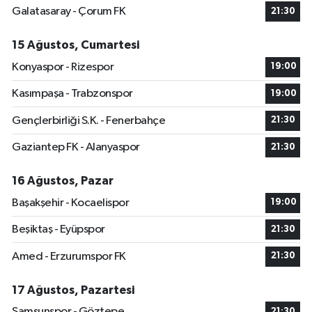
Galatasaray - Çorum FK
21:30
15 Ağustos, Cumartesi
Konyaspor - Rizespor
19:00
Kasımpaşa - Trabzonspor
19:00
Gençlerbirliği S.K. - Fenerbahçe
21:30
Gaziantep FK - Alanyaspor
21:30
16 Ağustos, Pazar
Başakşehir - Kocaelispor
19:00
Beşiktaş - Eyüpspor
21:30
Amed - Erzurumspor FK
21:30
17 Ağustos, Pazartesi
Samsunspor - Göztepe
21:30