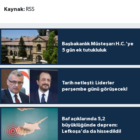
Kaynak:
RSS
Başbakanlık Müsteşarı H.C.'ye
5 gün ek tutukluluk
Tarih netleşti: Liderler
perşembe günü görüşecek!
Baf açıklarında 5,2
büyüklüğünde deprem:
Lefkoşa'da da hissedildi!