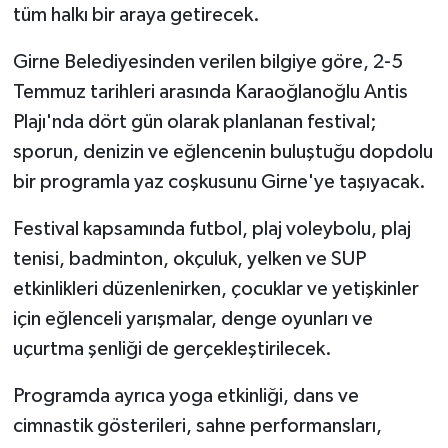
tüm halkı bir araya getirecek.
MAGAZİN
Girne Belediyesinden verilen bilgiye göre, 2-5
Temmuz tarihleri arasında Karaoğlanoğlu Antis
Nöbetçi Eczaneler
Plajı'nda dört gün olarak planlanan festival;
ÖZEL HABER
sporun, denizin ve eğlencenin buluştuğu dopdolu
bir programla yaz coşkusunu Girne'ye taşıyacak.
SAĞLIK
Festival kapsamında futbol, plaj voleybolu, plaj
SİYASET
tenisi, badminton, okçuluk, yelken ve SUP
etkinlikleri düzenlenirken, çocuklar ve yetişkinler
SPOR
için eğlenceli yarışmalar, denge oyunları ve
uçurtma şenliği de gerçekleştirilecek.
TATLISU
Programda ayrıca yoga etkinliği, dans ve
TEKNOLOJİ
cimnastik gösterileri, sahne performansları,