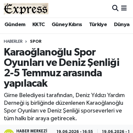
ALAYKÖY
Hava Durumu
Gündem
KKTC
Güney Kıbrıs
Türkiye
Dünya
ALSANCAK
Trafik Durumu
HABERLER
SPOR
Karaoğlanoğlu Spor
BİLİM
Süper Lig Puan Durumu ve Fikstür
Oyunları ve Deniz Şenliği
ÇATALKÖY
Tüm Manşetler
2-5 Temmuz arasında
yapılacak
DÜNYA
Son Dakika Haberleri
Girne Belediyesi tarafından, Deniz Yıldızı Yardım
EĞİTİM
Haber Arşivi
Derneği iş birliğinde düzenlenen Karaoğlanoğlu
Spor Oyunları ve Deniz Şenliği sporseverleri ve
EKONOMİ
tüm halkı bir araya getirecek.
ENGLISH
HABER MERKEZI
19.06.2026 - 16:55
19.06.2026 - 17