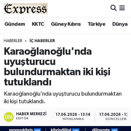
ALAYKÖY
Hava Durumu
Gündem
KKTC
Güney Kıbrıs
Türkiye
Dünya
ALSANCAK
Trafik Durumu
HABERLER
İÇ HABERLER
Karaoğlanoğlu'nda
BİLİM
Süper Lig Puan Durumu ve Fikstür
uyuşturucu
ÇATALKÖY
Tüm Manşetler
bulundurmaktan iki kişi
tutuklandı
DÜNYA
Son Dakika Haberleri
Karaoğlanoğlu'nda uyuşturucu bulundurmaktan
EĞİTİM
Haber Arşivi
iki kişi tutuklandı.
EKONOMİ
HABER MERKEZI
17.06.2026 - 13:14
17.06.2026 - 13:
EDITÖR
YAYINLANMA
GÜNCELLEME
ENGLISH