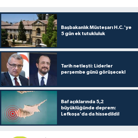
Başbakanlık Müsteşarı H.C.'ye
5 gün ek tutukluluk
Tarih netleşti: Liderler
perşembe günü görüşecek!
Baf açıklarında 5,2
büyüklüğünde deprem:
Lefkoşa'da da hissedildi!