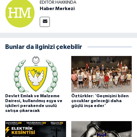
EDITÖR HAKKINDA
Haber Merkezi
Bunlar da ilginizi çekebilir
Devlet Emlak ve Malzeme
Öztürkler: 'Geçmişini bilen
Dairesi, kullanılmış eşya ve
çocuklar geleceği daha
içkileri perakende usulü
güçlü inşa eder'
satışa çıkaracak