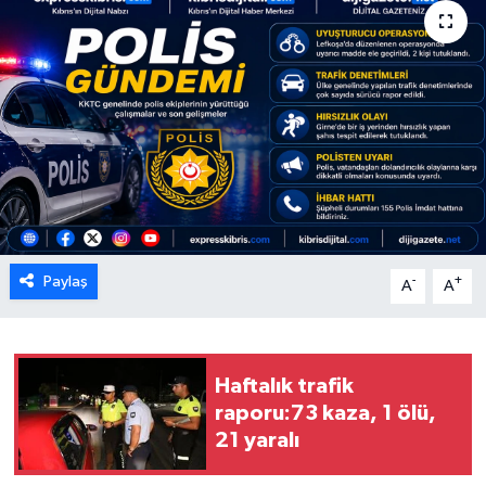
ESENTEPE
GAZİMAĞUSA
GİRNE
GÜNDEM
GÜNEY KIBRIS
Paylaş
-
+
A
A
İÇ HABERLER
KÜLTÜR SANAT
Haftalık trafik
raporu:73 kaza, 1 ölü,
LAPTA
21 yaralı
LEFKOŞA