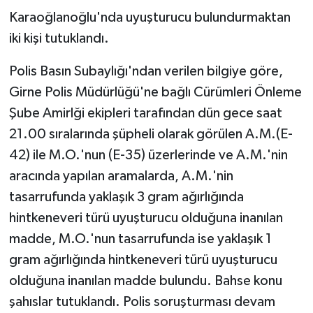
Karaoğlanoğlu'nda uyuşturucu bulundurmaktan
MAGAZİN
iki kişi tutuklandı.
Nöbetçi Eczaneler
Polis Basın Subaylığı'ndan verilen bilgiye göre,
Girne Polis Müdürlüğü'ne bağlı Cürümleri Önleme
ÖZEL HABER
Şube Amirlği ekipleri tarafından dün gece saat
21.00 sıralarında şüpheli olarak görülen A.M.(E-
SAĞLIK
42) ile M.O.'nun (E-35) üzerlerinde ve A.M.'nin
aracında yapılan aramalarda, A.M.'nin
SİYASET
tasarrufunda yaklaşık 3 gram ağırlığında
SPOR
hintkeneveri türü uyuşturucu olduğuna inanılan
madde, M.O.'nun tasarrufunda ise yaklaşık 1
TATLISU
gram ağırlığında hintkeneveri türü uyuşturucu
olduğuna inanılan madde bulundu. Bahse konu
TEKNOLOJİ
şahıslar tutuklandı. Polis soruşturması devam