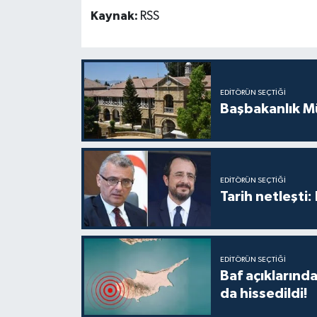
TİCARET
Kaynak:
RSS
YAŞAM
EDITÖRÜN SEÇTIĞI
Başbakanlık Mü
EDITÖRÜN SEÇTIĞI
Tarih netleşti
EDITÖRÜN SEÇTIĞI
Baf açıkların
da hissedildi!