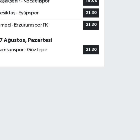
aşakşehir - Kocaelispor
19:00
eşiktaş - Eyüpspor
21:30
med - Erzurumspor FK
21:30
7 Ağustos, Pazartesi
amsunspor - Göztepe
21:30