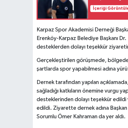
İçeriği Görüntül
MAGAZİN
Nöbetçi Eczaneler
Karpaz Spor Akademisi Derneği Başkan
Erenköy-Karpaz Belediye Başkanı Dr. 
ÖZEL HABER
desteklerden dolayı teşekkür ziyaret
SAĞLIK
Gerçekleştirilen görüşmede, bölgede s
şartlarda spor yapabilmesi adına yürütül
SİYASET
Dernek tarafından yapılan açıklamada
SPOR
sağladığı katkıların önemine vurgu yap
desteklerinden dolayı teşekkür edildi v
TATLISU
edildi. Ziyarette dernek adına Başkan 
TEKNOLOJİ
Sorumlu Ömer Kahraman da yer aldı.