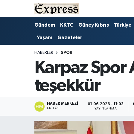
ALAYKÖY
Hava Durumu
Gündem
KKTC
Güney Kıbrıs
Türkiye
Yaşam
Gazeteler
ALSANCAK
Trafik Durumu
BİLİM
Süper Lig Puan Durumu ve Fikstür
HABERLER
SPOR
Karpaz Spor 
ÇATALKÖY
Tüm Manşetler
teşekkür
DÜNYA
Son Dakika Haberleri
EĞİTİM
Haber Arşivi
HABER MERKEZI
01.06.2026 - 11:03
EDITÖR
YAYINLANMA
EKONOMİ
ENGLISH