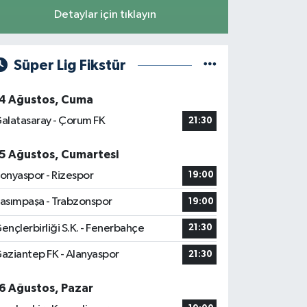
Detaylar için tıklayın
Süper Lig Fikstür
4 Ağustos, Cuma
alatasaray - Çorum FK
21:30
5 Ağustos, Cumartesi
onyaspor - Rizespor
19:00
asımpaşa - Trabzonspor
19:00
ençlerbirliği S.K. - Fenerbahçe
21:30
aziantep FK - Alanyaspor
21:30
6 Ağustos, Pazar