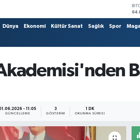
BIT
64.
DO
47,
Dünya
Ekonomi
Kültür Sanat
Sağlık
Spor
Maga
EU
55,
STE
64,
GRA
666
Akademisi'nden Ba
BİS
13.
01.06.2026 - 11:05
3
1 DK
GÜNCELLEME
GÖSTERIM
OKUNMA SÜRESI