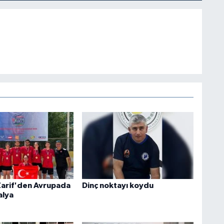
Zarif'den Avrupada
Dinç noktayı koydu
alya