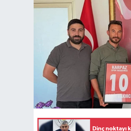
ESENTEPE
GAZİMAĞUSA
GİRNE
GÜNDEM
GÜNEY KIBRIS
İÇ HABERLER
KÜLTÜR SANAT
LAPTA
Dinç noktayı 
LEFKOŞA