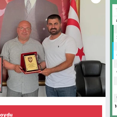
1
koydu