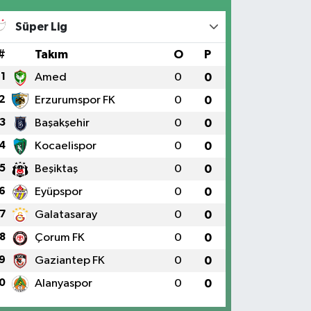
Süper Lig
#
Takım
O
P
1
Amed
0
0
2
Erzurumspor FK
0
0
3
Başakşehir
0
0
4
Kocaelispor
0
0
5
Beşiktaş
0
0
6
Eyüpspor
0
0
7
Galatasaray
0
0
8
Çorum FK
0
0
9
Gaziantep FK
0
0
0
Alanyaspor
0
0