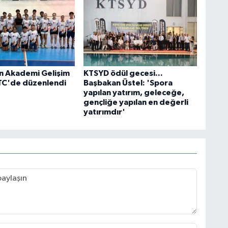
n Akademi Gelişim
KTSYD ödül gecesi...
TC'de düzenlendi
Başbakan Üstel: 'Spora
yapılan yatırım, geleceğe,
gençliğe yapılan en değerli
yatırımdır'