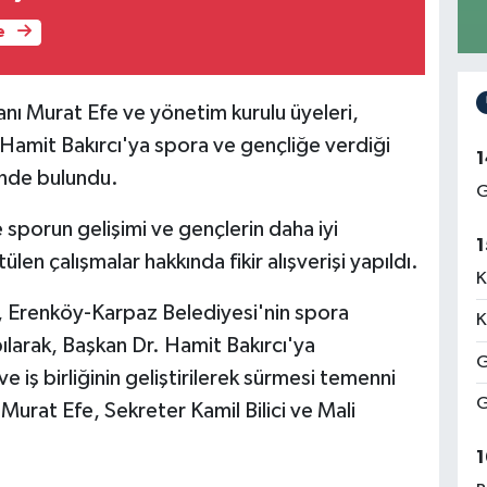
e
ı Murat Efe ve yönetim kurulu üyeleri,
Hamit Bakırcı'ya spora ve gençliğe verdiği
1
inde bulundu.
G
porun gelişimi ve gençlerin daha iyi
1
en çalışmalar hakkında fikir alışverişi yapıldı.
K
, Erenköy-Karpaz Belediyesi'nin spora
K
ılarak, Başkan Dr. Hamit Bakırcı'ya
G
e iş birliğinin geliştirilerek sürmesi temenni
G
Murat Efe, Sekreter Kamil Bilici ve Mali
1