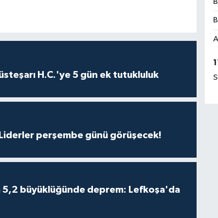
B
B
A
1
steşarı H.C.'ye 5 gün ek tutukluluk
S
: Liderler perşembe günü görüşecek!
da 5,2 büyüklüğünde deprem: Lefkoşa'da