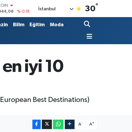
°
LAR
30
İstanbul
7436
%0.18
RO
2510
%0.32
zin
Bilim
Eğitim
Moda
RLİN
4811
%0.38
M ALTIN
0.55
%0.03
T100
779
%-14
en iyi 10
COIN
944,08
%-0.18
 (European Best Destinations)
-
+
A
A