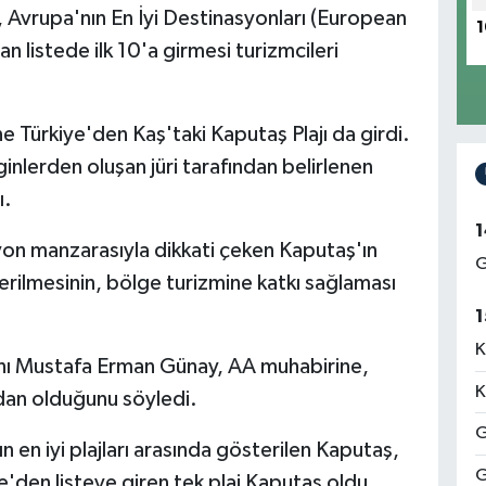
, Avrupa'nın En İyi Destinasyonları (European
1
n listede ilk 10'a girmesi turizmcileri
ine Türkiye'den Kaş'taki Kaputaş Plajı da girdi.
inlerden oluşan jüri tarafından belirlenen
ı.
1
nyon manzarasıyla dikkati çeken Kaputaş'ın
G
terilmesinin, bölge turizmine katkı sağlaması
1
K
nı Mustafa Erman Günay, AA muhabirine,
K
dan olduğunu söyledi.
G
 en iyi plajları arasında gösterilen Kaputaş,
G
iye'den listeye giren tek plaj Kaputaş oldu.