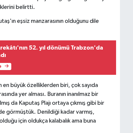
lerini belirtti.
utaş'ın eşsiz manzarasının olduğunu dile
arekâtı'nın 52. yıl dönümü Trabzon'da
ndı
e
an en büyük özelliklerden biri, çok sayıda
asında yer alması. Buranın inanılmaz bir
ılmış da Kaputaş Plajı ortaya çıkmış gibi bir
de görmüştük. Denildiği kadar varmış,
 olduğu için oldukça kalabalık ama buna