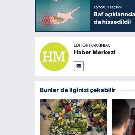
EDITÖRÜN SEÇTIĞI
Baf açıkların
da hissedildi!
EDITÖR HAKKINDA
Haber Merkezi
Bunlar da ilginizi çekebilir