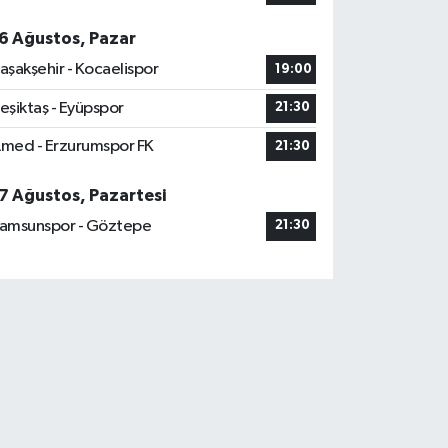
6 Ağustos, Pazar
aşakşehir - Kocaelispor
19:00
eşiktaş - Eyüpspor
21:30
med - Erzurumspor FK
21:30
7 Ağustos, Pazartesi
amsunspor - Göztepe
21:30