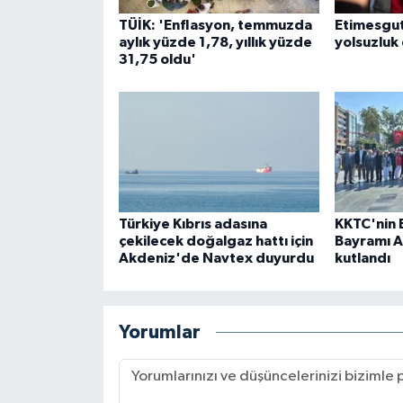
TÜİK: 'Enflasyon, temmuzda
Etimesgut
aylık yüzde 1,78, yıllık yüzde
yolsuzluk
31,75 oldu'
Türkiye Kıbrıs adasına
KKTC'nin 
çekilecek doğalgaz hattı için
Bayramı A
Akdeniz'de Navtex duyurdu
kutlandı
Yorumlar