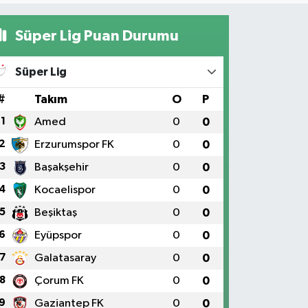
Süper Lig Puan Durumu
Süper Lig
#
Takım
O
P
1
Amed
0
0
2
Erzurumspor FK
0
0
3
Başakşehir
0
0
4
Kocaelispor
0
0
5
Beşiktaş
0
0
6
Eyüpspor
0
0
7
Galatasaray
0
0
8
Çorum FK
0
0
9
Gaziantep FK
0
0