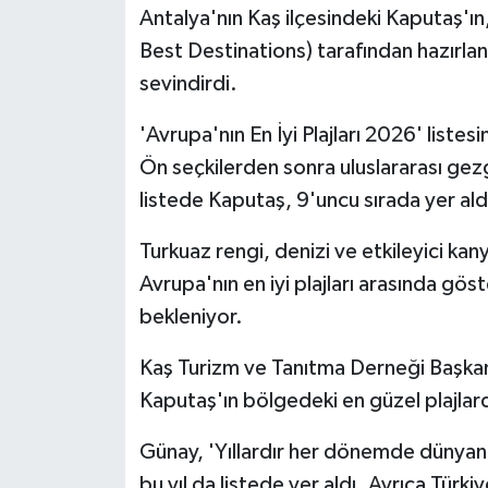
Antalya'nın Kaş ilçesindeki Kaputaş'ın
Best Destinations) tarafından hazırlana
MAGAZİN
sevindirdi.
Nöbetçi Eczaneler
'Avrupa'nın En İyi Plajları 2026' listes
ÖZEL HABER
Ön seçkilerden sonra uluslararası gezg
listede Kaputaş, 9'uncu sırada yer ald
SAĞLIK
Turkuaz rengi, denizi ve etkileyici ka
SİYASET
Avrupa'nın en iyi plajları arasında gös
bekleniyor.
SPOR
Kaş Turizm ve Tanıtma Derneği Başka
TATLISU
Kaputaş'ın bölgedeki en güzel plajlar
TEKNOLOJİ
Günay, 'Yıllardır her dönemde dünyanın
bu yıl da listede yer aldı. Ayrıca Türk