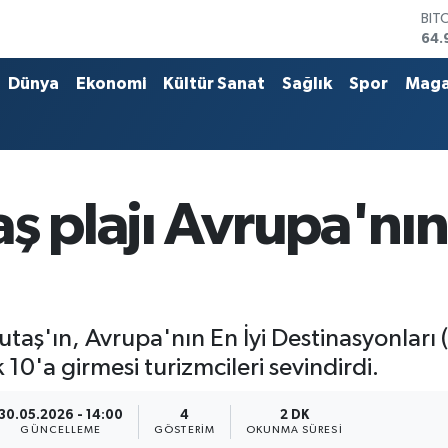
DO
47,
EU
55,
Dünya
Ekonomi
Kültür Sanat
Sağlık
Spor
Maga
STE
64,
GRA
666
BİS
13.
ş plajı Avrupa'nın 
BIT
64.
utaş'ın, Avrupa'nın En İyi Destinasyonları
 10'a girmesi turizmcileri sevindirdi.
30.05.2026 - 14:00
4
2 DK
GÜNCELLEME
GÖSTERIM
OKUNMA SÜRESI