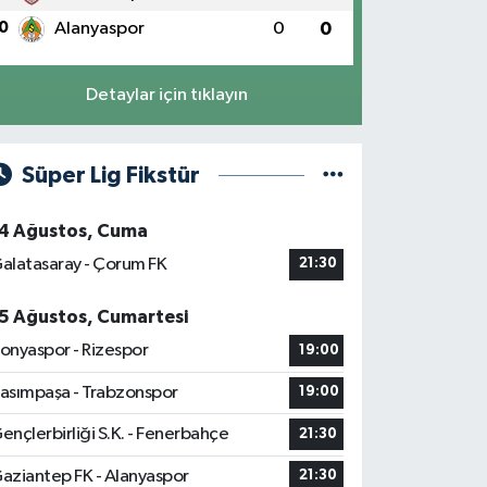
0
Alanyaspor
0
0
Detaylar için tıklayın
Süper Lig Fikstür
4 Ağustos, Cuma
alatasaray - Çorum FK
21:30
5 Ağustos, Cumartesi
onyaspor - Rizespor
19:00
asımpaşa - Trabzonspor
19:00
ençlerbirliği S.K. - Fenerbahçe
21:30
aziantep FK - Alanyaspor
21:30