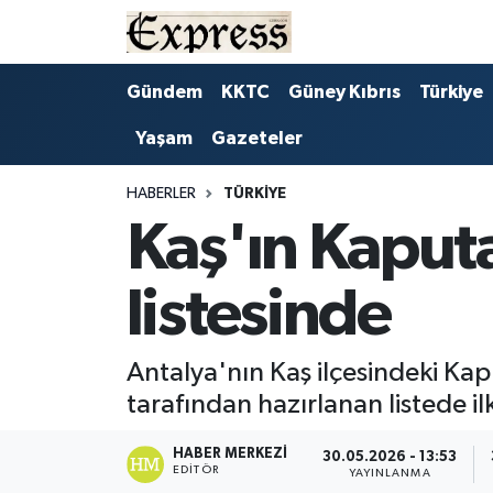
ALAYKÖY
Hava Durumu
Gündem
KKTC
Güney Kıbrıs
Türkiye
Yaşam
Gazeteler
ALSANCAK
Trafik Durumu
BİLİM
Süper Lig Puan Durumu ve Fikstür
HABERLER
TÜRKIYE
Kaş'ın Kaputa
ÇATALKÖY
Tüm Manşetler
listesinde
DÜNYA
Son Dakika Haberleri
EĞİTİM
Haber Arşivi
Antalya'nın Kaş ilçesindeki Kap
tarafından hazırlanan listede ilk
EKONOMİ
HABER MERKEZI
30.05.2026 - 13:53
EDITÖR
ENGLISH
YAYINLANMA