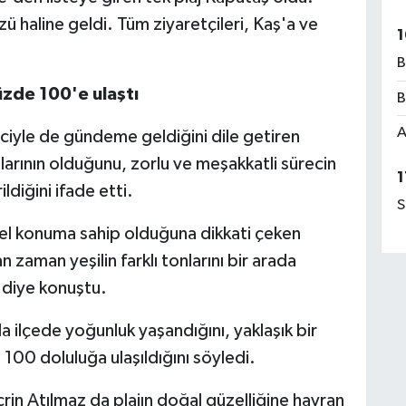
zü haline geldi. Tüm ziyaretçileri, Kaş'a ve
1
B
yüzde 100'e ulaştı
B
A
ciyle de gündeme geldiğini dile getiren
plarının olduğunu, zorlu ve meşakkatli sürecin
1
ldiğini ifade etti.
S
zel konuma sahip olduğuna dikkati çeken
zaman yeşilin farklı tonlarını bir arada
diye konuştu.
a ilçede yoğunluk yaşandığını, yaklaşık bir
100 doluluğa ulaşıldığını söyledi.
crin Atılmaz da plajın doğal güzelliğine hayran