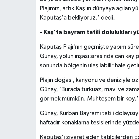
TİCARET
Plajımız, artık Kaş'ın dünyaya açılan yü
Kaputaş'a bekliyoruz.' dedi.
YAŞAM
- Kaş'ta bayram tatili dolulukları 
Kaputaş Plajı'nın geçmişte yapım süre
Günay, yolun inşası sırasında can kayı
sonunda bölgenin ulaşılabilir hale getiri
Plajın doğası, kanyonu ve deniziyle ö
Günay, 'Burada turkuaz, mavi ve zaman 
görmek mümkün. Muhteşem bir koy.' 
Günay, Kurban Bayramı tatili dolayısıyl
haftadır konaklama tesislerinde yüzde 
Kaputaş'ı ziyaret eden tatilcilerden E