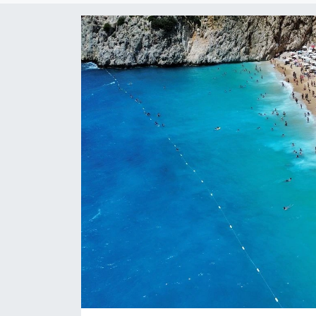
ESENTEPE
GAZİMAĞUSA
GİRNE
GÜNDEM
GÜNEY KIBRIS
İÇ HABERLER
KÜLTÜR SANAT
LAPTA
LEFKOŞA