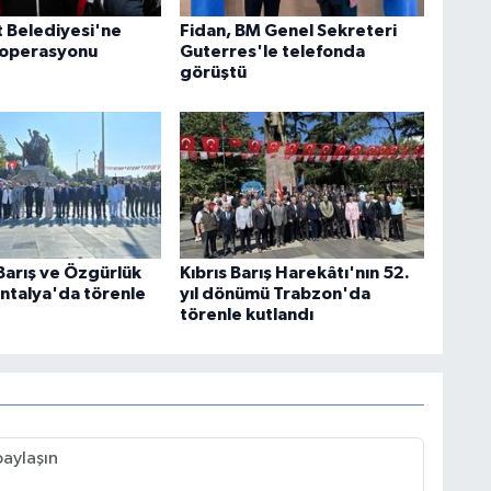
 Belediyesi'ne
Fidan, BM Genel Sekreteri
 operasyonu
Guterres'le telefonda
görüştü
Barış ve Özgürlük
Kıbrıs Barış Harekâtı'nın 52.
ntalya'da törenle
yıl dönümü Trabzon'da
törenle kutlandı