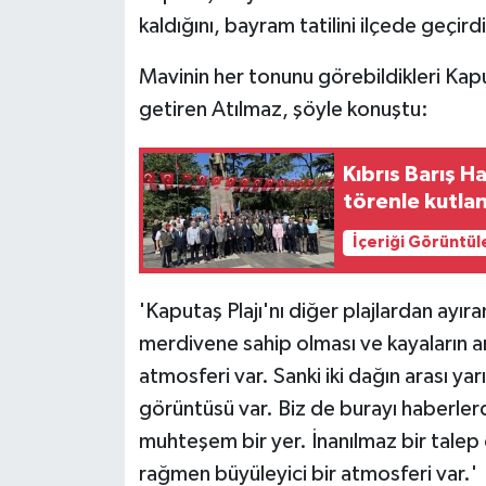
kaldığını, bayram tatilini ilçede geçirdik
Mavinin her tonunu görebildikleri Kap
getiren Atılmaz, şöyle konuştu:
Kıbrıs Barış H
törenle kutla
İçeriği Görüntül
'Kaputaş Plajı'nı diğer plajlardan ayır
merdivene sahip olması ve kayaların ar
atmosferi var. Sanki iki dağın arası yar
görüntüsü var. Biz de burayı haberler
muhteşem bir yer. İnanılmaz bir talep
rağmen büyüleyici bir atmosferi var.'