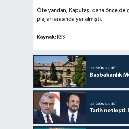
Öte yandan, Kaputaş, daha önce de çeşi
plajları arasında yer almıştı.
Kaynak:
RSS
EDITÖRÜN SEÇTIĞI
Başbakanlık Mü
EDITÖRÜN SEÇTIĞI
Tarih netleşti