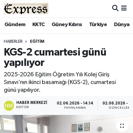
ALAYKÖY
Hava Durumu
Gündem
KKTC
Güney Kıbrıs
Türkiye
Dünya
ALSANCAK
Trafik Durumu
HABERLER
EĞITIM
KGS-2 cumartesi günü
BİLİM
Süper Lig Puan Durumu ve Fikstür
yapılıyor
ÇATALKÖY
Tüm Manşetler
2025-2026 Eğitim Öğretim Yılı Kolej Giriş
Sınavı'nın ikinci basamağı (KGS-2), cumartesi
DÜNYA
Son Dakika Haberleri
günü yapılıyor.
EĞİTİM
Haber Arşivi
HABER MERKEZI
02.06.2026 - 14:14
02.06.2026 - 14
EDITÖR
YAYINLANMA
GÜNCELLEME
EKONOMİ
ENGLISH