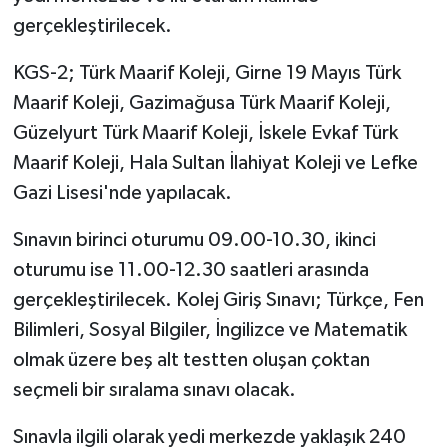
gerçekleştirilecek.
MAGAZİN
KGS-2; Türk Maarif Koleji, Girne 19 Mayıs Türk
Nöbetçi Eczaneler
Maarif Koleji, Gazimağusa Türk Maarif Koleji,
Güzelyurt Türk Maarif Koleji, İskele Evkaf Türk
ÖZEL HABER
Maarif Koleji, Hala Sultan İlahiyat Koleji ve Lefke
Gazi Lisesi'nde yapılacak.
SAĞLIK
Sınavın birinci oturumu 09.00-10.30, ikinci
SİYASET
oturumu ise 11.00-12.30 saatleri arasında
gerçekleştirilecek. Kolej Giriş Sınavı; Türkçe, Fen
SPOR
Bilimleri, Sosyal Bilgiler, İngilizce ve Matematik
TATLISU
olmak üzere beş alt testten oluşan çoktan
seçmeli bir sıralama sınavı olacak.
TEKNOLOJİ
Sınavla ilgili olarak yedi merkezde yaklaşık 240