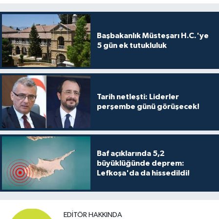
Başbakanlık Müsteşarı H.C.'ye
5 gün ek tutukluluk
Tarih netleşti: Liderler
perşembe günü görüşecek!
Baf açıklarında 5,2
büyüklüğünde deprem:
Lefkoşa'da da hissedildi!
EDITÖR HAKKINDA