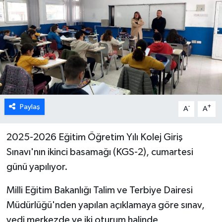
ESENTEPE
GAZİMAĞUSA
GİRNE
GÜNDEM
Paylaş
-
+
A
A
GÜNEY KIBRIS
2025-2026 Eğitim Öğretim Yılı Kolej Giriş
İÇ HABERLER
Sınavı'nın ikinci basamağı (KGS-2), cumartesi
günü yapılıyor.
KÜLTÜR SANAT
Milli Eğitim Bakanlığı Talim ve Terbiye Dairesi
LAPTA
Müdürlüğü'nden yapılan açıklamaya göre sınav,
yedi merkezde ve iki oturum halinde
LEFKOŞA