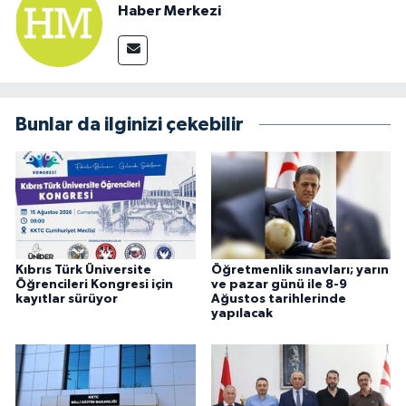
Haber Merkezi
Bunlar da ilginizi çekebilir
Kıbrıs Türk Üniversite
Öğretmenlik sınavları; yarın
Öğrencileri Kongresi için
ve pazar günü ile 8-9
kayıtlar sürüyor
Ağustos tarihlerinde
yapılacak