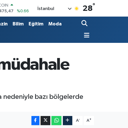
COIN
°
28
İstanbul
475,47
%0.66
LAR
,5986
%0.06
zin
Bilim
Eğitim
Moda
RO
,0700
%0.1
RLİN
,2438
%0.21
M ALTIN
8.23
%0.39
a müdahale
T100
703
%0
 nedeniyle bazı bölgelerde
-
+
A
A