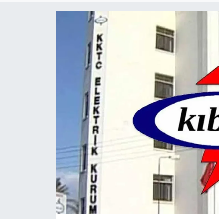
ESENTEPE
GAZİMAĞUSA
GİRNE
GÜNDEM
GÜNEY KIBRIS
İÇ HABERLER
KÜLTÜR SANAT
LAPTA
LEFKOŞA