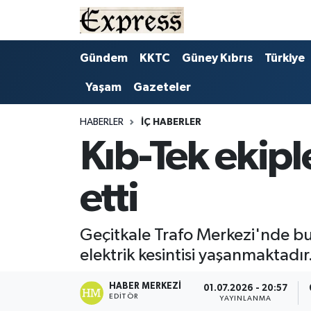
ALAYKÖY
Hava Durumu
Gündem
KKTC
Güney Kıbrıs
Türkiye
Yaşam
Gazeteler
ALSANCAK
Trafik Durumu
BİLİM
Süper Lig Puan Durumu ve Fikstür
HABERLER
İÇ HABERLER
Kıb-Tek ekipl
ÇATALKÖY
Tüm Manşetler
etti
DÜNYA
Son Dakika Haberleri
EĞİTİM
Haber Arşivi
Geçitkale Trafo Merkezi'nde b
elektrik kesintisi yaşanmaktadır
EKONOMİ
HABER MERKEZI
01.07.2026 - 20:57
EDITÖR
ENGLISH
YAYINLANMA