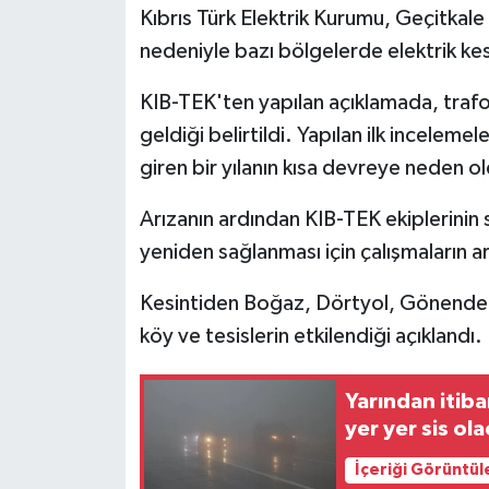
Kıbrıs Türk Elektrik Kurumu, Geçitkal
nedeniyle bazı bölgelerde elektrik kesi
MAGAZİN
KIB-TEK'ten yapılan açıklamada, tra
Nöbetçi Eczaneler
geldiği belirtildi. Yapılan ilk inceleme
ÖZEL HABER
giren bir yılanın kısa devreye neden o
Arızanın ardından KIB-TEK ekiplerinin sü
SAĞLIK
yeniden sağlanması için çalışmaların ara
SİYASET
Kesintiden Boğaz, Dörtyol, Gönendere
SPOR
köy ve tesislerin etkilendiği açıklandı.
TATLISU
Yarından itib
yer yer sis ol
TEKNOLOJİ
İçeriği Görüntül