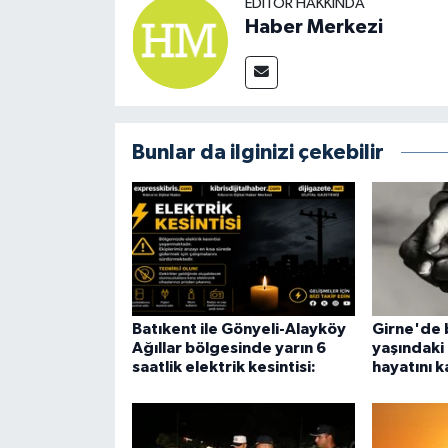
EDITÖR HAKKINDA
Haber Merkezi
Bunlar da ilginizi çekebilir
Batıkent ile Gönyeli-Alayköy
Girne'de b
Ağıllar bölgesinde yarın 6
yaşındaki
saatlik elektrik kesintisi:
hayatını k