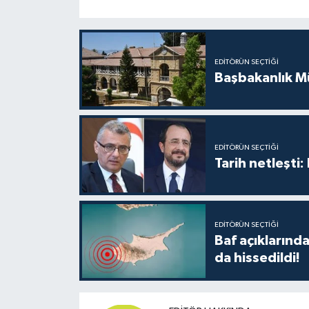
EDITÖRÜN SEÇTIĞI
Başbakanlık Mü
EDITÖRÜN SEÇTIĞI
Tarih netleşti
EDITÖRÜN SEÇTIĞI
Baf açıkların
da hissedildi!