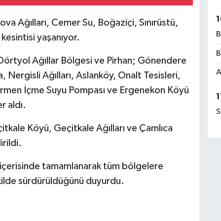
1
va Ağılları, Cemer Su, Boğaziçi, Sınırüstü,
B
kesintisi yaşanıyor.
B
Dörtyol Ağıllar Bölgesi ve Pirhan; Gönendere
A
, Nergisli Ağılları, Aslanköy, Onalt Tesisleri,
 Tirmen İçme Suyu Pompası ve Ergenekon Köyü
1
r aldı.
S
tkale Köyü, Geçitkale Ağılları ve Çamlıca
rildi.
at içerisinde tamamlanarak tüm bölgelere
ekilde sürdürüldüğünü duyurdu.