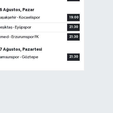
6 Ağustos, Pazar
aşakşehir - Kocaelispor
19:00
eşiktaş - Eyüpspor
21:30
med - Erzurumspor FK
21:30
7 Ağustos, Pazartesi
amsunspor - Göztepe
21:30