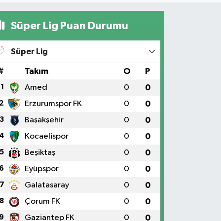
Süper Lig Puan Durumu
Süper Lig
#
Takım
O
P
1
Amed
0
0
2
Erzurumspor FK
0
0
3
Başakşehir
0
0
4
Kocaelispor
0
0
5
Beşiktaş
0
0
6
Eyüpspor
0
0
7
Galatasaray
0
0
8
Çorum FK
0
0
9
Gaziantep FK
0
0