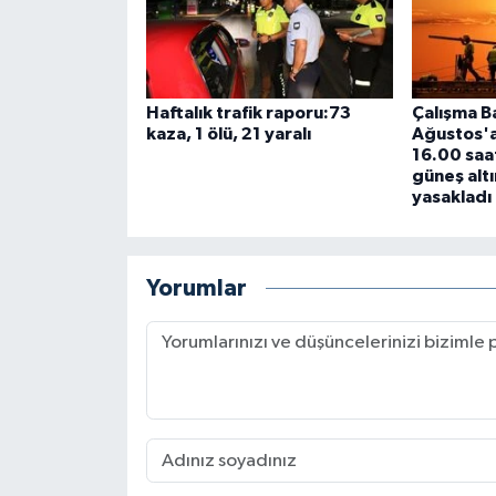
Haftalık trafik raporu:73
Çalışma Ba
kaza, 1 ölü, 21 yaralı
Ağustos'a
16.00 saat
güneş altı
yasakladı
Yorumlar