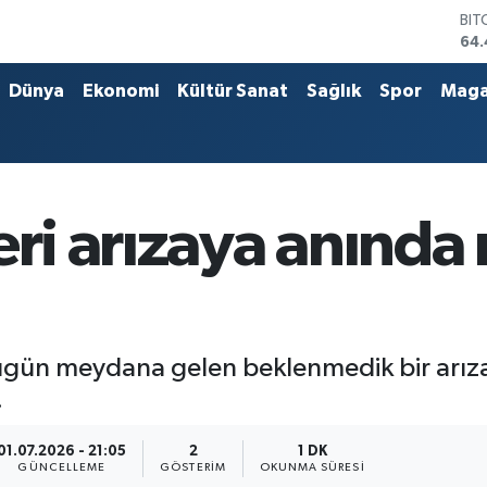
BIT
64.
DO
47
Dünya
Ekonomi
Kültür Sanat
Sağlık
Spor
Maga
EU
55
STE
64
GRA
651
eri arızaya anınd
BİS
13.
ugün meydana gelen beklenmedik bir arıza
.
01.07.2026 - 21:05
2
1 DK
GÜNCELLEME
GÖSTERIM
OKUNMA SÜRESI