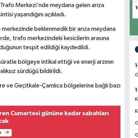
e Trafo Merkezi'nde meydana gelen arıza
1
ntisi yaşandığını açıkladı.
fo merkezinde beklenmedik bir arıza meydana
lerde, trafo merkezindeki kesicilerin arasına
lduğunun tespit edildiği kaydedildi.
ratle bölgeye intikal ettiği ve enerji arzının
1
lıksız sürdüğü bildirildi.
G
 ve Geçitkale-Çamlıca bölgelerine bağlı bazı
1
K
K
aren Cumartesi gününe kadar sabahları
acak
G
e
G