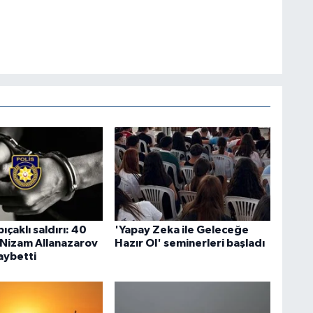
ıçaklı saldırı: 40
'Yapay Zeka ile Geleceğe
 Nizam Allanazarov
Hazır Ol' seminerleri başladı
aybetti