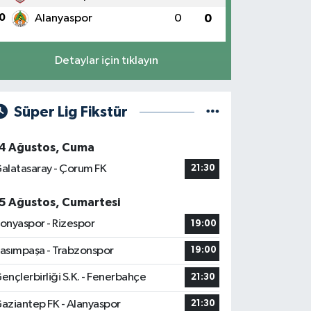
0
Alanyaspor
0
0
Detaylar için tıklayın
Süper Lig Fikstür
4 Ağustos, Cuma
alatasaray - Çorum FK
21:30
5 Ağustos, Cumartesi
onyaspor - Rizespor
19:00
asımpaşa - Trabzonspor
19:00
ençlerbirliği S.K. - Fenerbahçe
21:30
aziantep FK - Alanyaspor
21:30