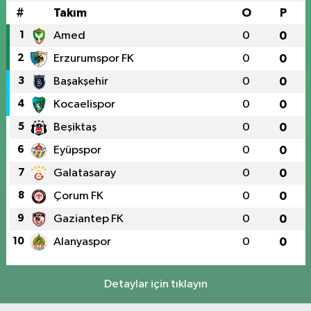
#
Takım
O
P
1
Amed
0
0
2
Erzurumspor FK
0
0
3
Başakşehir
0
0
4
Kocaelispor
0
0
5
Beşiktaş
0
0
6
Eyüpspor
0
0
7
Galatasaray
0
0
8
Çorum FK
0
0
9
Gaziantep FK
0
0
10
Alanyaspor
0
0
Detaylar için tıklayın