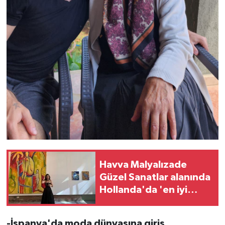
Havva Malyalızade
Güzel Sanatlar alanında
Hollanda'da 'en iyi
mezunlar' arasında
-İspanya'da moda dünyasına giriş