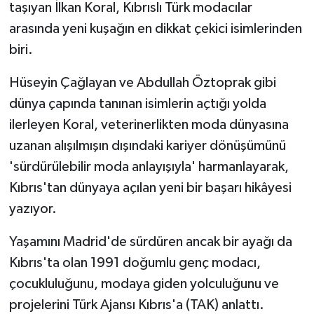
taşıyan İlkan Koral, Kıbrıslı Türk modacılar
arasında yeni kuşağın en dikkat çekici isimlerinden
MAGAZİN
biri.
Nöbetçi Eczaneler
Hüseyin Çağlayan ve Abdullah Öztoprak gibi
dünya çapında tanınan isimlerin açtığı yolda
ÖZEL HABER
ilerleyen Koral, veterinerlikten moda dünyasına
SAĞLIK
uzanan alışılmışın dışındaki kariyer dönüşümünü
'sürdürülebilir moda anlayışıyla' harmanlayarak,
SİYASET
Kıbrıs'tan dünyaya açılan yeni bir başarı hikâyesi
yazıyor.
SPOR
Yaşamını Madrid'de sürdüren ancak bir ayağı da
TATLISU
Kıbrıs'ta olan 1991 doğumlu genç modacı,
çocukluluğunu, modaya giden yolculuğunu ve
TEKNOLOJİ
projelerini Türk Ajansı Kıbrıs'a (TAK) anlattı.