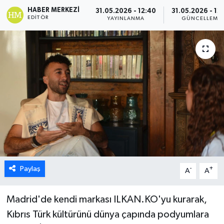
HABER MERKEZI
31.05.2026 - 12:40
31.05.2026 - 12
ESENTEPE
EDITÖR
YAYINLANMA
GÜNCELLEME
GAZİMAĞUSA
GİRNE
GÜNDEM
GÜNEY KIBRIS
İÇ HABERLER
Paylaş
-
+
KÜLTÜR SANAT
A
A
LAPTA
Madrid'de kendi markası ILKAN.KO'yu kurarak,
Kıbrıs Türk kültürünü dünya çapında podyumlara
LEFKOŞA