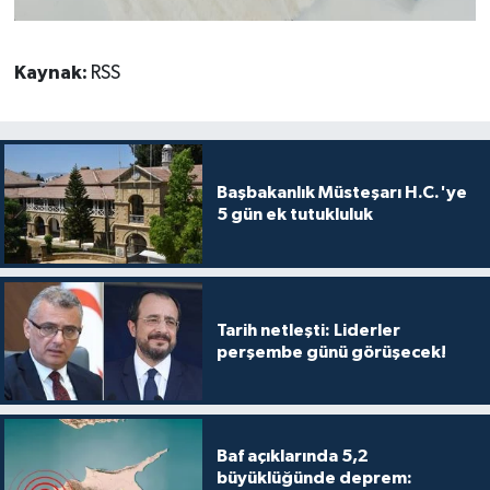
Kaynak:
RSS
Başbakanlık Müsteşarı H.C.'ye
5 gün ek tutukluluk
Tarih netleşti: Liderler
perşembe günü görüşecek!
Baf açıklarında 5,2
büyüklüğünde deprem: