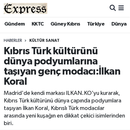
ALAYKÖY
Hava Durumu
Gündem
KKTC
Güney Kıbrıs
Türkiye
Dünya
ALSANCAK
Trafik Durumu
HABERLER
KÜLTÜR SANAT
Kıbrıs Türk kültürünü
BİLİM
Süper Lig Puan Durumu ve Fikstür
dünya podyumlarına
ÇATALKÖY
Tüm Manşetler
taşıyan genç modacı:İlkan
Koral
DÜNYA
Son Dakika Haberleri
Madrid'de kendi markası ILKAN.KO'yu kurarak,
EĞİTİM
Haber Arşivi
Kıbrıs Türk kültürünü dünya çapında podyumlara
taşıyan İlkan Koral, Kıbrıslı Türk modacılar
EKONOMİ
arasında yeni kuşağın en dikkat çekici isimlerinden
biri.
ENGLISH