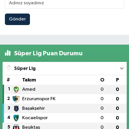
Gönder
Süper Lig Puan Durumu
Süper Lig
#
Takım
O
P
1
Amed
0
0
2
Erzurumspor FK
0
0
3
Başakşehir
0
0
4
Kocaelispor
0
0
5
Beşiktaş
0
0