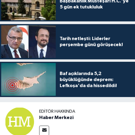
Başbakanlık Müsteşarı H.C.'ye
5 gün ek tutukluluk
Tarih netleşti: Liderler
perşembe günü görüşecek!
Baf açıklarında 5,2
büyüklüğünde deprem:
Lefkoşa'da da hissedildi!
EDITÖR HAKKINDA
Haber Merkezi