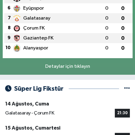
6
Eyüpspor
0
0
7
Galatasaray
0
0
8
Çorum FK
0
0
9
Gaziantep FK
0
0
10
Alanyaspor
0
0
Detaylar için tıklayın
Süper Lig Fikstür
14 Ağustos, Cuma
Galatasaray - Çorum FK
21:30
15 Ağustos, Cumartesi