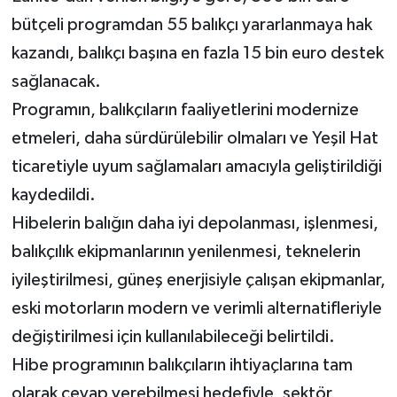
bütçeli programdan 55 balıkçı yararlanmaya hak
MAGAZİN
kazandı, balıkçı başına en fazla 15 bin euro destek
sağlanacak.
Nöbetçi Eczaneler
Programın, balıkçıların faaliyetlerini modernize
ÖZEL HABER
etmeleri, daha sürdürülebilir olmaları ve Yeşil Hat
ticaretiyle uyum sağlamaları amacıyla geliştirildiği
SAĞLIK
kaydedildi.
Hibelerin balığın daha iyi depolanması, işlenmesi,
SİYASET
balıkçılık ekipmanlarının yenilenmesi, teknelerin
SPOR
iyileştirilmesi, güneş enerjisiyle çalışan ekipmanlar,
eski motorların modern ve verimli alternatifleriyle
TATLISU
değiştirilmesi için kullanılabileceği belirtildi.
TEKNOLOJİ
Hibe programının balıkçıların ihtiyaçlarına tam
olarak cevap verebilmesi hedefiyle, sektör