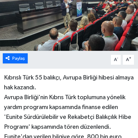
ESENTEPE
GAZİMAĞUSA
GİRNE
GÜNDEM
Paylaş
-
+
A
A
GÜNEY KIBRIS
Kıbrıslı Türk 55 balıkçı, Avrupa Birliği hibesi almaya
hak kazandı.
İÇ HABERLER
Avrupa Birliği'nin Kıbrıs Türk toplumuna yönelik
KÜLTÜR SANAT
yardım programı kapsamında finanse edilen
'Eunite Sürdürülebilir ve Rekabetçi Balıkçılık Hibe
LAPTA
Programı' kapsamında tören düzenlendi.
Eunite'dan verilen bilgiye göre, 800 bin euro
LEFKOŞA