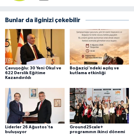
Bunlar da ilginizi çekebilir
Çavuşoğlu: 30 Yeni Okul ve
Boğaziçi'ndeki açılış ve
622 Derslik Eğitime
kutlama etkinliği
Kazandırıldı
Liderler 26 Ağustos'ta
Ground2Scale+
buluşuyor
programının ikinci dönemi