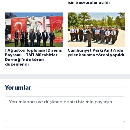
için başvurular açıldı
1 Ağustos Toplumsal Direniş
Cumhuriyet Parkı Anıtı'nda
Bayramı... TMT Mücahitler
çelenk sunma töreni yapıldı
Derneği'nde tören
düzenlendi
Yorumlar