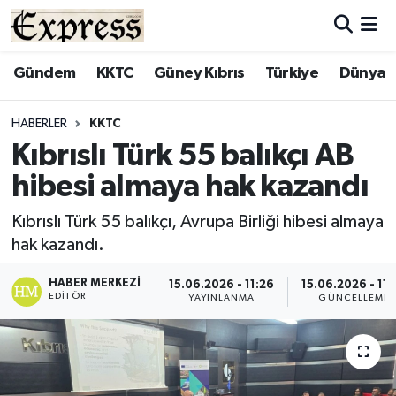
ALAYKÖY
Hava Durumu
Gündem
KKTC
Güney Kıbrıs
Türkiye
Dünya
ALSANCAK
Trafik Durumu
HABERLER
KKTC
Kıbrıslı Türk 55 balıkçı AB
BİLİM
Süper Lig Puan Durumu ve Fikstür
hibesi almaya hak kazandı
ÇATALKÖY
Tüm Manşetler
Kıbrıslı Türk 55 balıkçı, Avrupa Birliği hibesi almaya
hak kazandı.
DÜNYA
Son Dakika Haberleri
HABER MERKEZI
15.06.2026 - 11:26
15.06.2026 - 11:
EĞİTİM
Haber Arşivi
EDITÖR
YAYINLANMA
GÜNCELLEME
EKONOMİ
ENGLISH