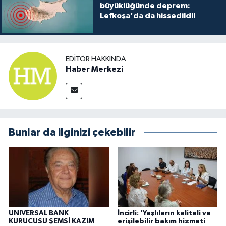
büyüklüğünde deprem:
Lefkoşa'da da hissedildi!
EDITÖR HAKKINDA
Haber Merkezi
Bunlar da ilginizi çekebilir
UNIVERSAL BANK
İncirli: 'Yaşlıların kaliteli ve
KURUCUSU ŞEMSİ KAZIM
erişilebilir bakım hizmeti