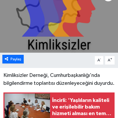
ESENTEPE
GAZİMAĞUSA
GİRNE
GÜNDEM
Paylaş
-
+
A
A
GÜNEY KIBRIS
Kimliksizler Derneği, Cumhurbaşkanlığı'nda
İÇ HABERLER
bilgilendirme toplantısı düzenleyeceğini duyurdu.
KÜLTÜR SANAT
İncirli: 'Yaşlıların kaliteli
LAPTA
ve erişilebilir bakım
hizmeti alması en temel
LEFKOŞA