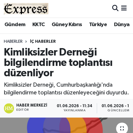
ALAYKÖY
Hava Durumu
Gündem
KKTC
Güney Kıbrıs
Türkiye
Dünya
ALSANCAK
Trafik Durumu
HABERLER
İÇ HABERLER
Kimliksizler Derneği
BİLİM
Süper Lig Puan Durumu ve Fikstür
bilgilendirme toplantısı
ÇATALKÖY
Tüm Manşetler
düzenliyor
DÜNYA
Son Dakika Haberleri
Kimliksizler Derneği, Cumhurbaşkanlığı'nda
bilgilendirme toplantısı düzenleyeceğini duyurdu.
EĞİTİM
Haber Arşivi
HABER MERKEZI
01.06.2026 - 11:34
01.06.2026 - 11
EDITÖR
YAYINLANMA
GÜNCELLEME
EKONOMİ
ENGLISH