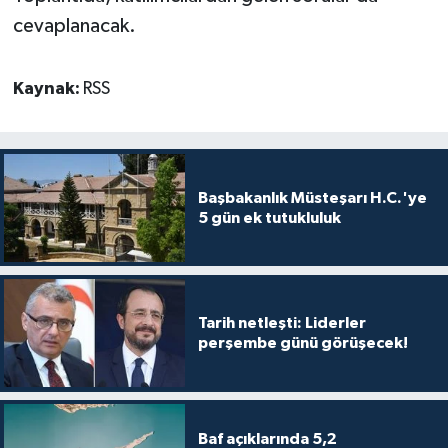
TİCARET
cevaplanacak.
YAŞAM
Kaynak:
RSS
Başbakanlık Müsteşarı H.C.'ye
5 gün ek tutukluluk
Tarih netleşti: Liderler
perşembe günü görüşecek!
Baf açıklarında 5,2