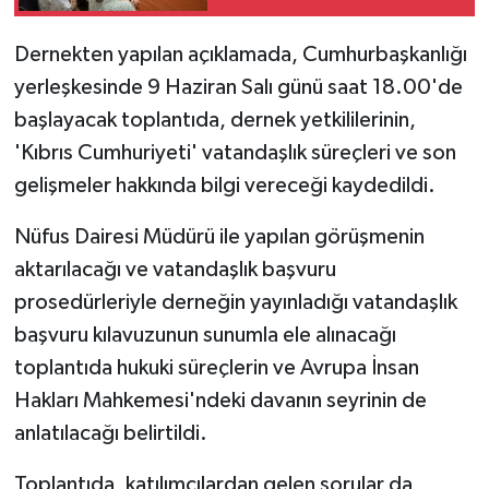
önceliğimiz'
MAGAZİN
Dernekten yapılan açıklamada, Cumhurbaşkanlığı
yerleşkesinde
9 Haziran Salı günü
saat 18.00'de
Nöbetçi Eczaneler
başlayacak toplantıda, dernek yetkililerinin,
'Kıbrıs Cumhuriyeti' vatandaşlık süreçleri ve son
ÖZEL HABER
gelişmeler hakkında bilgi vereceği kaydedildi.
SAĞLIK
Nüfus Dairesi Müdürü ile yapılan görüşmenin
aktarılacağı ve vatandaşlık başvuru
SİYASET
prosedürleriyle derneğin yayınladığı vatandaşlık
SPOR
başvuru kılavuzunun sunumla ele alınacağı
toplantıda hukuki süreçlerin ve Avrupa İnsan
TATLISU
Hakları Mahkemesi'ndeki davanın seyrinin de
anlatılacağı belirtildi.
TEKNOLOJİ
Toplantıda, katılımcılardan gelen sorular da