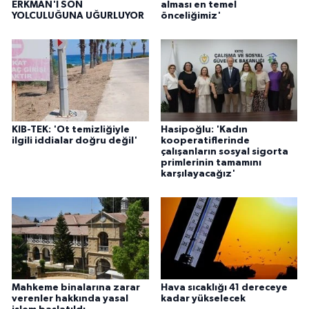
ERKMAN'I SON
alması en temel
YOLCULUĞUNA UĞURLUYOR
önceliğimiz'
KIB-TEK: 'Ot temizliğiyle
Hasipoğlu: 'Kadın
ilgili iddialar doğru değil'
kooperatiflerinde
çalışanların sosyal sigorta
primlerinin tamamını
karşılayacağız'
Mahkeme binalarına zarar
Hava sıcaklığı 41 dereceye
verenler hakkında yasal
kadar yükselecek