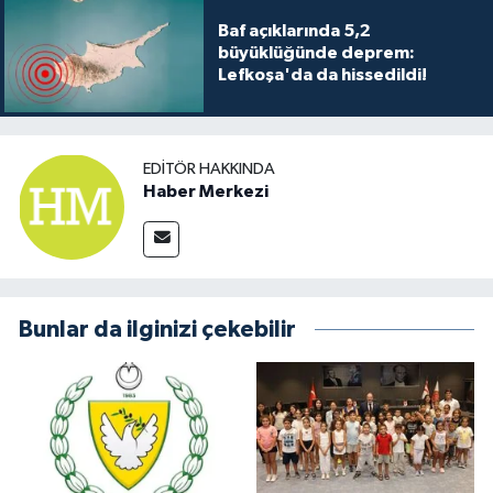
Baf açıklarında 5,2
büyüklüğünde deprem:
Lefkoşa'da da hissedildi!
EDITÖR HAKKINDA
Haber Merkezi
Bunlar da ilginizi çekebilir