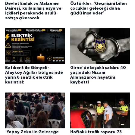
Devlet Emlak ve Malzeme
Öztürkler: 'Geçmişini bilen
Dairesi, kullanılmış eşya ve
çocuklar geleceği daha
içkileri perakende usulü
güçlü inşa eder'
satışa çıkaracak
Batıkent ile Gönyeli-
Girne'de bıçaklı saldırı: 40
Alayköy Ağıllar bölgesinde
yaşındaki Nizam
yarın 6 saatlik elektrik
Allanazarov hayatını
kesintisi:
kaybetti
'Yapay Zeka ile Geleceğe
Haftalık trafik raporu:73