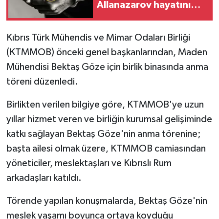
Allanazarov hayatını
kaybetti
MAGAZİN
Kıbrıs Türk Mühendis ve Mimar Odaları Birliği
Nöbetçi Eczaneler
(KTMMOB) önceki genel başkanlarından, Maden
Mühendisi Bektaş Göze için birlik binasında anma
ÖZEL HABER
töreni düzenledi.
SAĞLIK
Birlikten verilen bilgiye göre, KTMMOB'ye uzun
yıllar hizmet veren ve birliğin kurumsal gelişiminde
SİYASET
katkı sağlayan Bektaş Göze'nin anma törenine;
SPOR
başta ailesi olmak üzere, KTMMOB camiasından
yöneticiler, meslektaşları ve Kıbrıslı Rum
TATLISU
arkadaşları katıldı.
TEKNOLOJİ
Törende yapılan konuşmalarda, Bektaş Göze'nin
meslek yaşamı boyunca ortaya koyduğu