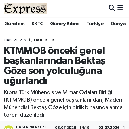
ALAYKÖY
Hava Durumu
Gündem
KKTC
Güney Kıbrıs
Türkiye
Dünya
ALSANCAK
Trafik Durumu
HABERLER
İÇ HABERLER
KTMMOB önceki genel
BİLİM
Süper Lig Puan Durumu ve Fikstür
başkanlarından Bektaş
ÇATALKÖY
Tüm Manşetler
Göze son yolculuğuna
uğurlandı
DÜNYA
Son Dakika Haberleri
Kıbrıs Türk Mühendis ve Mimar Odaları Birliği
EĞİTİM
Haber Arşivi
(KTMMOB) önceki genel başkanlarından, Maden
Mühendisi Bektaş Göze için birlik binasında anma
EKONOMİ
töreni düzenledi.
ENGLISH
HABER MERKEZI
03.07.2026 - 14:19
03.07.2026 - 14