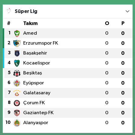
Süper Lig
#
Takım
O
P
1
Amed
0
0
2
Erzurumspor FK
0
0
3
Başakşehir
0
0
4
Kocaelispor
0
0
5
Beşiktaş
0
0
6
Eyüpspor
0
0
7
Galatasaray
0
0
8
Çorum FK
0
0
9
Gaziantep FK
0
0
10
Alanyaspor
0
0