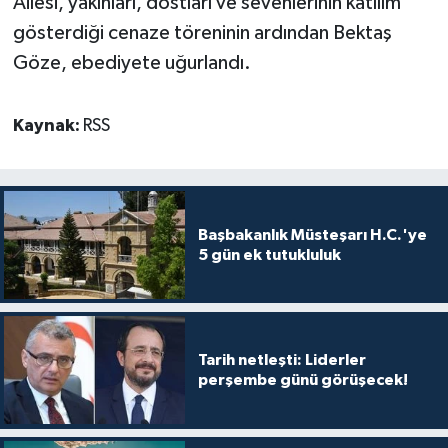
Ailesi, yakınları, dostları ve sevenlerinin katılım
gösterdiği cenaze töreninin ardından Bektaş
Göze, ebediyete uğurlandı.
Kaynak:
RSS
Başbakanlık Müsteşarı H.C.'ye
5 gün ek tutukluluk
Tarih netleşti: Liderler
perşembe günü görüşecek!