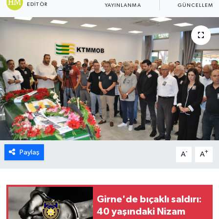
EDITÖR
YAYINLANMA
GÜNCELLEME
ESENTEPE
GAZİMAĞUSA
GİRNE
GÜNDEM
GÜNEY KIBRIS
İÇ HABERLER
Paylaş
-
+
A
A
KÜLTÜR SANAT
LAPTA
Girne'de bıçaklı saldırı:
40 yaşındaki Nizam
LEFKOŞA