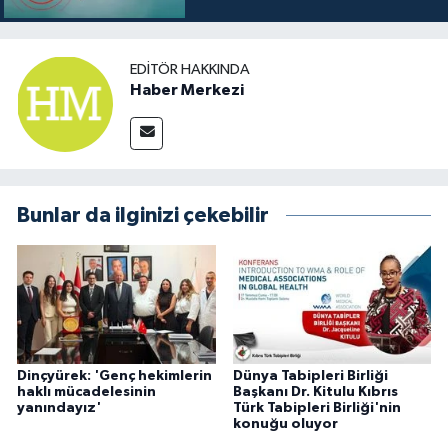
EDITÖR HAKKINDA
Haber Merkezi
Bunlar da ilginizi çekebilir
Dinçyürek: 'Genç hekimlerin
Dünya Tabipleri Birliği
haklı mücadelesinin
Başkanı Dr. Kitulu Kıbrıs
yanındayız'
Türk Tabipleri Birliği'nin
konuğu oluyor