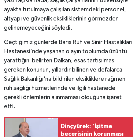
yazılı açıklamada,
sağlık çalışanlarının özverisiyle
ayakta tutulmaya çalışılan sistemdeki personel,
MAGAZİN
altyapı ve güvenlik eksikliklerinin görmezden
gelinemeyeceğini söyledi.
Nöbetçi Eczaneler
Geçtiğimiz günlerde
Barış Ruh ve Sinir Hastalıkları
ÖZEL HABER
Hastanesi'nde yaşanan olayın toplumda üzüntü
yarattığını belirten Dalkan, e
sas tartışılması
SAĞLIK
gereken konunun, yıllardır bilinen ve defalarca
SİYASET
Sağlık Bakanlığı'na bildirilen eksikliklere rağmen
ruh sağlığı hizmetlerinde ve ilgili hastanede
SPOR
gerekli önlemlerin alınmaması olduğuna işaret
etti.
TATLISU
TEKNOLOJİ
Dinçyürek: 'İşitme
becerisinin korunması