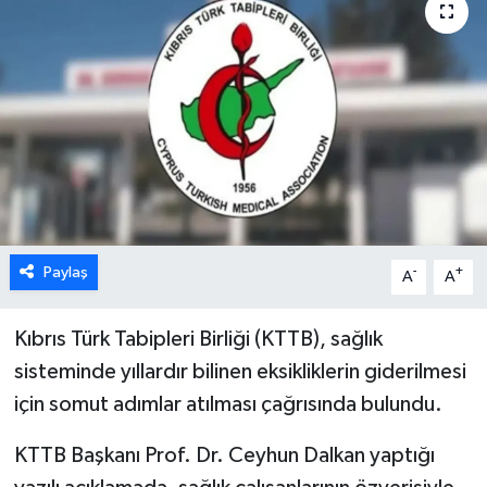
ESENTEPE
GAZİMAĞUSA
GİRNE
GÜNDEM
GÜNEY KIBRIS
Paylaş
-
+
A
A
İÇ HABERLER
Kıbrıs Türk Tabipleri Birliği (KTTB), s
ağlık
sisteminde yıllardır bilinen eksikliklerin giderilmesi
KÜLTÜR SANAT
için somut adımlar atılması çağrısında bulundu.
LAPTA
KTTB Başkanı Prof. Dr. Ceyhun Dalkan yaptığı
LEFKOŞA