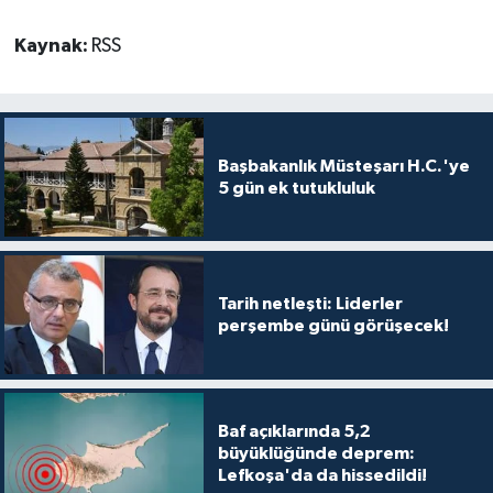
Kaynak:
RSS
Başbakanlık Müsteşarı H.C.'ye
5 gün ek tutukluluk
Tarih netleşti: Liderler
perşembe günü görüşecek!
Baf açıklarında 5,2
büyüklüğünde deprem:
Lefkoşa'da da hissedildi!