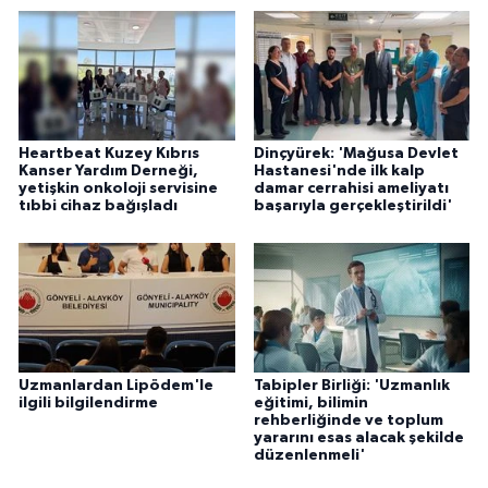
Heartbeat Kuzey Kıbrıs
Dinçyürek: 'Mağusa Devlet
Kanser Yardım Derneği,
Hastanesi'nde ilk kalp
yetişkin onkoloji servisine
damar cerrahisi ameliyatı
tıbbi cihaz bağışladı
başarıyla gerçekleştirildi'
Uzmanlardan Lipödem'le
Tabipler Birliği: 'Uzmanlık
ilgili bilgilendirme
eğitimi, bilimin
rehberliğinde ve toplum
yararını esas alacak şekilde
düzenlenmeli'