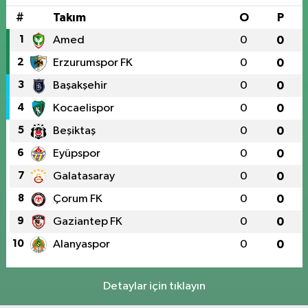
#
Takım
O
P
1
Amed
0
0
2
Erzurumspor FK
0
0
3
Başakşehir
0
0
4
Kocaelispor
0
0
5
Beşiktaş
0
0
6
Eyüpspor
0
0
7
Galatasaray
0
0
8
Çorum FK
0
0
9
Gaziantep FK
0
0
10
Alanyaspor
0
0
Detaylar için tıklayın