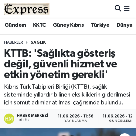
ALAYKÖY
Hava Durumu
Gündem
KKTC
Güney Kıbrıs
Türkiye
Dünya
ALSANCAK
Trafik Durumu
HABERLER
SAĞLIK
KTTB: 'Sağlıkta gösteriş
BİLİM
Süper Lig Puan Durumu ve Fikstür
değil, güvenli hizmet ve
ÇATALKÖY
Tüm Manşetler
etkin yönetim gerekli'
DÜNYA
Son Dakika Haberleri
Kıbrıs Türk Tabipleri Birliği (KTTB), sağlık
sisteminde yıllardır bilinen eksikliklerin giderilmesi
EĞİTİM
Haber Arşivi
için somut adımlar atılması çağrısında bulundu.
EKONOMİ
HABER MERKEZI
11.06.2026 - 11:56
11.06.2026 - 12:
EDITÖR
YAYINLANMA
GÜNCELLEME
ENGLISH