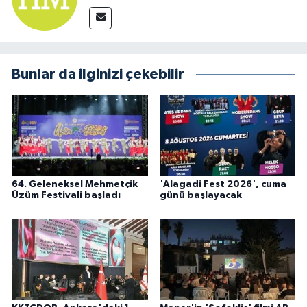
Bunlar da ilginizi çekebilir
64. Geleneksel Mehmetçik
'Alagadi Fest 2026', cuma
Üzüm Festivali başladı
günü başlayacak