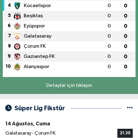
4
Kocaelispor
0
0
5
Beşiktaş
0
0
6
Eyüpspor
0
0
7
Galatasaray
0
0
8
Çorum FK
0
0
9
Gaziantep FK
0
0
10
Alanyaspor
0
0
Detaylar için tıklayın
Süper Lig Fikstür
14 Ağustos, Cuma
Galatasaray - Çorum FK
21:30