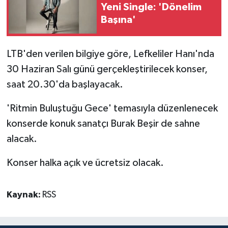
Yeni Single: 'Dönelim
Başına'
MAGAZİN
Nöbetçi Eczaneler
LTB'den verilen bilgiye göre, Lefkeliler Hanı'nda
30 Haziran Salı günü gerçekleştirilecek konser,
ÖZEL HABER
saat 20.30'da başlayacak.
SAĞLIK
'Ritmin Buluştuğu Gece' temasıyla düzenlenecek
konserde konuk sanatçı Burak Beşir de sahne
SİYASET
alacak.
SPOR
Konser halka açık ve ücretsiz olacak.
TATLISU
Kaynak:
RSS
TEKNOLOJİ