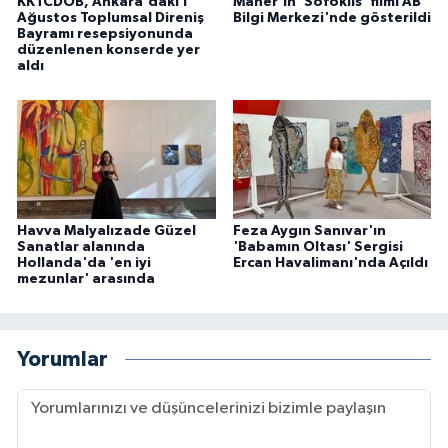
KKTCDOB, Ankara'daki 1
Maner'in 'Sofoklis' filmi AB
Ağustos Toplumsal Direniş
Bilgi Merkezi'nde gösterildi
Bayramı resepsiyonunda
düzenlenen konserde yer
aldı
Havva Malyalızade Güzel
Feza Aygın Sanıvar'ın
Sanatlar alanında
'Babamın Oltası' Sergisi
Hollanda'da 'en iyi
Ercan Havalimanı'nda Açıldı
mezunlar' arasında
Yorumlar