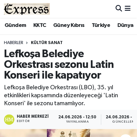
ALAYKÖY
Hava Durumu
Gündem
KKTC
Güney Kıbrıs
Türkiye
Dünya
ALSANCAK
Trafik Durumu
HABERLER
KÜLTÜR SANAT
Lefkoşa Belediye
BİLİM
Süper Lig Puan Durumu ve Fikstür
Orkestrası sezonu Latin
ÇATALKÖY
Tüm Manşetler
Konseri ile kapatıyor
DÜNYA
Son Dakika Haberleri
Lefkoşa Belediye Orkestrası (LBO), 35. yıl
etkinlikleri kapsamında düzenleyeceği 'Latin
EĞİTİM
Haber Arşivi
Konseri' ile sezonu tamamlıyor.
EKONOMİ
HABER MERKEZI
24.06.2026 - 12:50
24.06.2026 - 1
EDITÖR
YAYINLANMA
GÜNCELLEM
ENGLISH