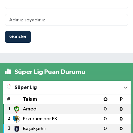
Gönder
Süper Lig Puan Durumu
Süper Lig
#
Takım
O
P
1
Amed
0
0
2
Erzurumspor FK
0
0
3
Başakşehir
0
0