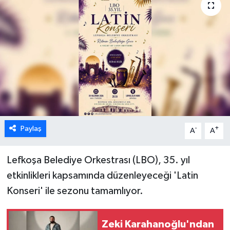
ESENTEPE
GAZİMAĞUSA
GİRNE
GÜNDEM
GÜNEY KIBRIS
Paylaş
-
+
A
A
İÇ HABERLER
Lefkoşa Belediye Orkestrası (LBO), 35. yıl
etkinlikleri kapsamında düzenleyeceği 'Latin
KÜLTÜR SANAT
Konseri' ile sezonu tamamlıyor.
LAPTA
Zeki Karahanoğlu'ndan
LEFKOŞA