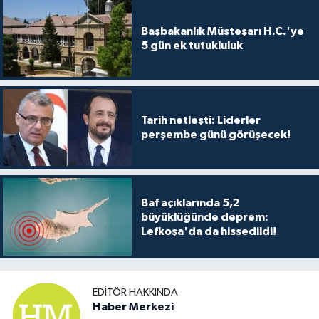
TİCARET
Başbakanlık Müsteşarı H.C.'ye
YAŞAM
5 gün ek tutukluluk
Tarih netleşti: Liderler
perşembe günü görüşecek!
Baf açıklarında 5,2
büyüklüğünde deprem:
Lefkoşa'da da hissedildi!
EDITÖR HAKKINDA
Haber Merkezi