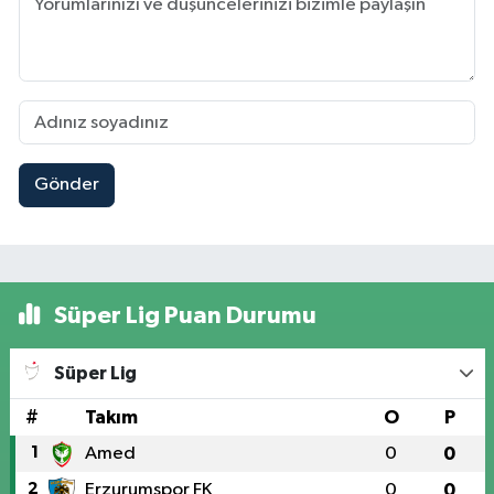
Gönder
Süper Lig Puan Durumu
Süper Lig
#
Takım
O
P
1
Amed
0
0
2
Erzurumspor FK
0
0