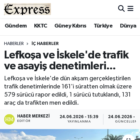
ALAYKÖY
Hava Durumu
Gündem
KKTC
Güney Kıbrıs
Türkiye
Dünya
ALSANCAK
Trafik Durumu
HABERLER
İÇ HABERLER
Lefkoşa ve İskele'de trafik
BİLİM
Süper Lig Puan Durumu ve Fikstür
ve asayiş denetimleri...
ÇATALKÖY
Tüm Manşetler
Lefkoşa ve İskele'de dün akşam gerçekleştirilen
trafik denetimlerinde 161'i süratten olmak üzere
DÜNYA
Son Dakika Haberleri
579 sürücü rapor edildi, 1 sürücü tutuklandı, 131
araç da trafikten men edildi.
EĞİTİM
Haber Arşivi
HABER MERKEZI
24.06.2026 - 15:39
24.06.2026 - 1
EKONOMİ
EDITÖR
YAYINLANMA
GÜNCELLEM
ENGLISH