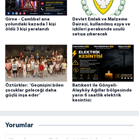
Girne - Çamlıbel ana
Devlet Emlak ve Malzeme
yolundaki kazada 1 kişi
Dairesi, kullanılmış eşya ve
öldü 3 kişi yaralandı
içkileri perakende usulü
satışa çıkaracak
Öztürkler: 'Geçmişini bilen
Batıkent ile Gönyeli-
çocuklar geleceği daha
Alayköy Ağıllar bölgesinde
güçlü inşa eder'
yarın 6 saatlik elektrik
kesintisi:
Yorumlar