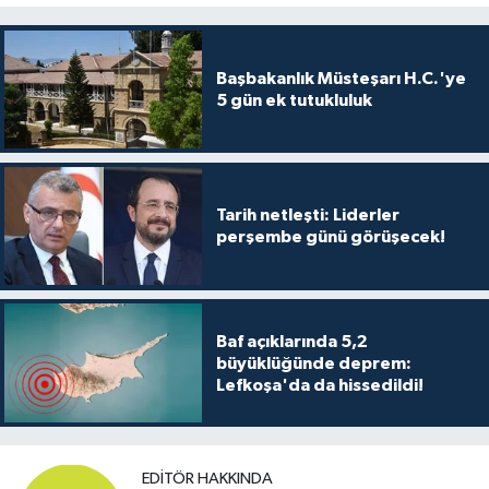
Başbakanlık Müsteşarı H.C.'ye
5 gün ek tutukluluk
Tarih netleşti: Liderler
perşembe günü görüşecek!
Baf açıklarında 5,2
büyüklüğünde deprem:
Lefkoşa'da da hissedildi!
EDITÖR HAKKINDA