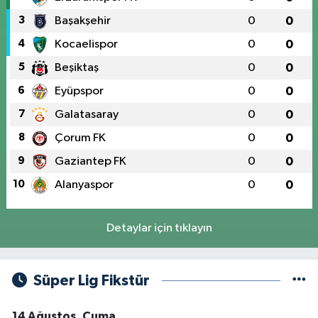
3
Başakşehir
0
0
4
Kocaelispor
0
0
5
Beşiktaş
0
0
6
Eyüpspor
0
0
7
Galatasaray
0
0
8
Çorum FK
0
0
9
Gaziantep FK
0
0
10
Alanyaspor
0
0
Detaylar için tıklayın
Süper Lig Fikstür
14 Ağustos, Cuma