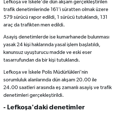
Lefkoşa ve İskele'de dün akşam gerçekleştirilen
trafik denetimlerinde 161'i süratten olmak üzere
MAGAZİN
579 sürücü rapor edildi, 1 sürücü tutuklandı, 131
araç da trafikten men edildi.
Nöbetçi Eczaneler
Asayiş denetimlerde ise kumarhanede bulunması
ÖZEL HABER
yasak 24 kişi haklarında yasal işlem başlatıldı,
SAĞLIK
kanunsuz uyuşturucu madde ve eski eser
tasarrufundan da bir kişi tutuklandı.
SİYASET
Lefkoşa ve İskele Polis Müdürlükleri'nin
SPOR
sorumluluk alanlarında dün akşam 20.00 ile
24.00 saatleri arasında eş zamanlı asayiş ve trafik
TATLISU
denetimleri gerçekleştirildi.
TEKNOLOJİ
- Lefkoşa'daki denetimler