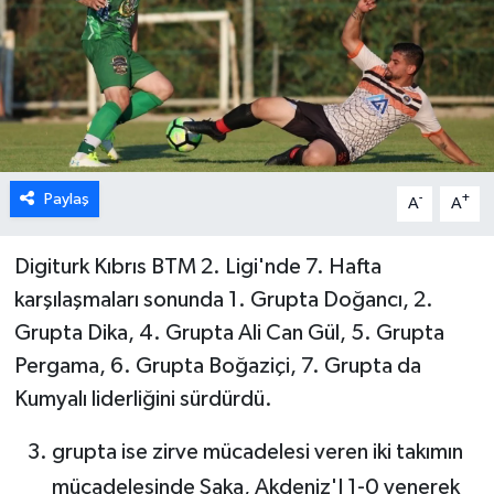
ESENTEPE
GAZİMAĞUSA
GİRNE
Paylaş
-
+
A
A
GÜNDEM
GÜNEY KIBRIS
Digiturk Kıbrıs BTM 2. Ligi'nde 7. Hafta
karşılaşmaları sonunda 1. Grupta Doğancı, 2.
İÇ HABERLER
Grupta Dika, 4. Grupta Ali Can Gül, 5. Grupta
Pergama, 6. Grupta Boğaziçi, 7. Grupta da
KÜLTÜR SANAT
Kumyalı liderliğini sürdürdü.
LAPTA
grupta ise zirve mücadelesi veren iki takımın
mücadelesinde Saka, Akdeniz'I 1-0 yenerek
LEFKOŞA