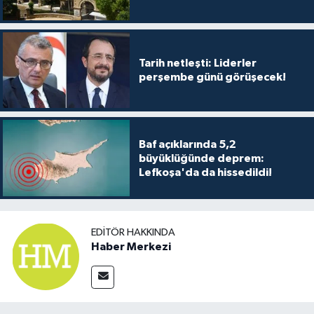
Tarih netleşti: Liderler
perşembe günü görüşecek!
Baf açıklarında 5,2
büyüklüğünde deprem:
Lefkoşa'da da hissedildi!
EDITÖR HAKKINDA
Haber Merkezi