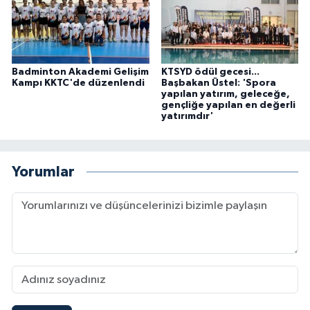
Badminton Akademi Gelişim
KTSYD ödül gecesi...
Kampı KKTC'de düzenlendi
Başbakan Üstel: 'Spora
yapılan yatırım, geleceğe,
gençliğe yapılan en değerli
yatırımdır'
Yorumlar