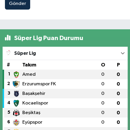
Gönder
Süper Lig Puan Durumu
Süper Lig
#
Takım
O
P
1
Amed
0
0
2
Erzurumspor FK
0
0
3
Başakşehir
0
0
4
Kocaelispor
0
0
5
Beşiktaş
0
0
6
Eyüpspor
0
0