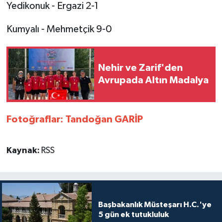
Yedikonuk - Ergazi 2-1
Kumyalı - Mehmetçik 9-0
Nehir ve Zarif'den
Avrupada Altın Madalya
Fotoğraflar: Tandoğan GARİP
Kaynak:
RSS
Başbakanlık Müsteşarı H.C.'ye
5 gün ek tutukluluk