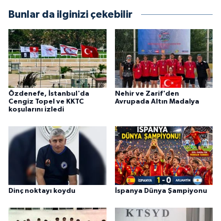
Bunlar da ilginizi çekebilir
Özdenefe, İstanbul'da
Nehir ve Zarif'den
Cengiz Topel ve KKTC
Avrupada Altın Madalya
koşularını izledi
Dinç noktayı koydu
İspanya Dünya Şampiyonu