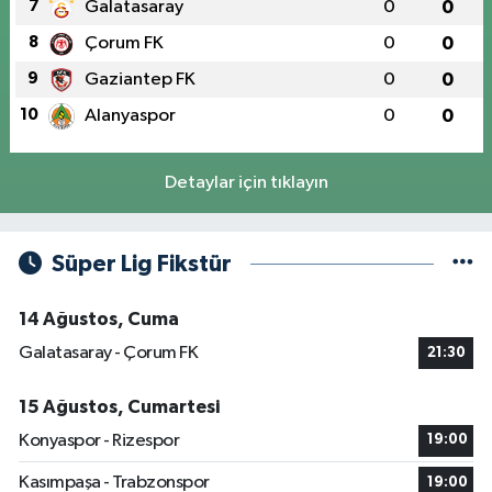
7
Galatasaray
0
0
8
Çorum FK
0
0
9
Gaziantep FK
0
0
10
Alanyaspor
0
0
Detaylar için tıklayın
Süper Lig Fikstür
14 Ağustos, Cuma
Galatasaray - Çorum FK
21:30
15 Ağustos, Cumartesi
Konyaspor - Rizespor
19:00
Kasımpaşa - Trabzonspor
19:00