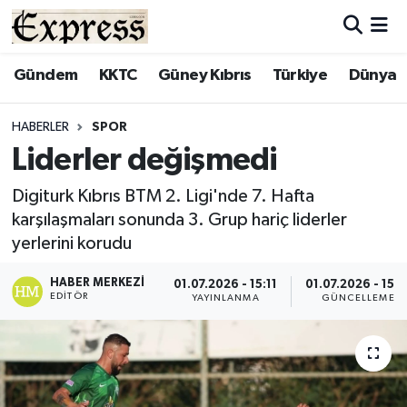
ALAYKÖY
Hava Durumu
Gündem
KKTC
Güney Kıbrıs
Türkiye
Dünya
ALSANCAK
Trafik Durumu
HABERLER
SPOR
Liderler değişmedi
BİLİM
Süper Lig Puan Durumu ve Fikstür
Digiturk Kıbrıs BTM 2. Ligi'nde 7. Hafta
ÇATALKÖY
Tüm Manşetler
karşılaşmaları sonunda 3. Grup hariç liderler
yerlerini korudu
DÜNYA
Son Dakika Haberleri
HABER MERKEZI
01.07.2026 - 15:11
01.07.2026 - 15:1
EDITÖR
EĞİTİM
Haber Arşivi
YAYINLANMA
GÜNCELLEME
EKONOMİ
ENGLISH