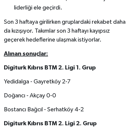
liderliği ele geçirdi.
MAGAZİN
Son 3 haftaya girilirken gruplardaki rekabet daha
Nöbetçi Eczaneler
da kızışıyor. Takımlar son 3 haftayı kayıpsız
geçerek hedeflerine ulaşmak istiyorlar.
ÖZEL HABER
Alınan sonuçlar:
SAĞLIK
Digiturk Kıbrıs BTM 2. Ligi 1. Grup
SİYASET
Yedidalga - Gayretköy 2-7
SPOR
Doğancı - Akçay 0-0
TATLISU
Bostancı Bağcıl - Serhatköy 4-2
TEKNOLOJİ
Digiturk Kıbrıs BTM 2. Ligi 2. Grup