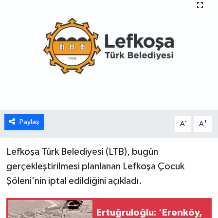
ESENTEPE
GAZİMAĞUSA
GİRNE
GÜNDEM
GÜNEY KIBRIS
Paylaş
-
+
A
A
İÇ HABERLER
Lefkoşa Türk Belediyesi (LTB), bugün
gerçekleştirilmesi planlanan Lefkoşa Çocuk
KÜLTÜR SANAT
Şöleni'nin iptal edildiğini açıkladı.
LAPTA
Ertuğruloğlu: 'Erenköy,
LEFKOŞA