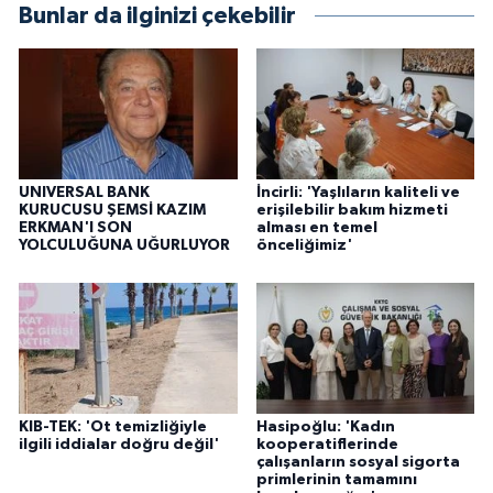
Bunlar da ilginizi çekebilir
UNIVERSAL BANK
İncirli: 'Yaşlıların kaliteli ve
KURUCUSU ŞEMSİ KAZIM
erişilebilir bakım hizmeti
ERKMAN'I SON
alması en temel
YOLCULUĞUNA UĞURLUYOR
önceliğimiz'
KIB-TEK: 'Ot temizliğiyle
Hasipoğlu: 'Kadın
ilgili iddialar doğru değil'
kooperatiflerinde
çalışanların sosyal sigorta
primlerinin tamamını