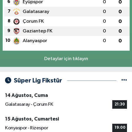
6
Eyüpspor
0
0
7
Galatasaray
0
0
8
Çorum FK
0
0
9
Gaziantep FK
0
0
10
Alanyaspor
0
0
Detaylar için tıklayın
Süper Lig Fikstür
14 Ağustos, Cuma
Galatasaray - Çorum FK
21:30
15 Ağustos, Cumartesi
Konyaspor - Rizespor
19:00