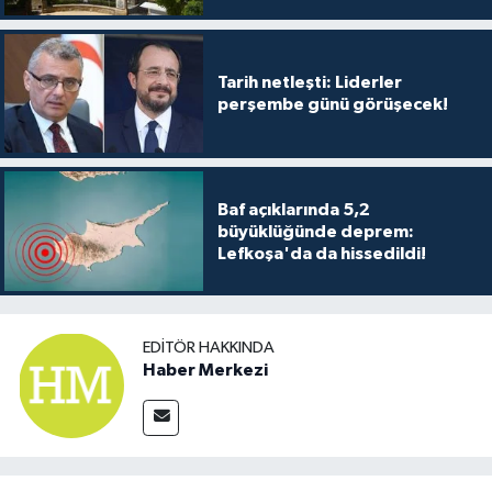
TİCARET
YAŞAM
Tarih netleşti: Liderler
perşembe günü görüşecek!
Baf açıklarında 5,2
büyüklüğünde deprem:
Lefkoşa'da da hissedildi!
EDITÖR HAKKINDA
Haber Merkezi