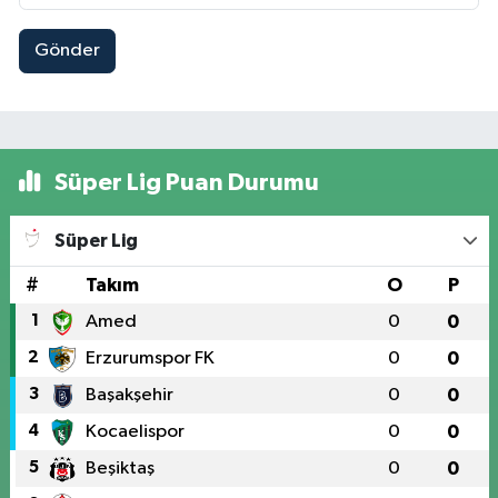
Gönder
Süper Lig Puan Durumu
Süper Lig
#
Takım
O
P
1
Amed
0
0
2
Erzurumspor FK
0
0
3
Başakşehir
0
0
4
Kocaelispor
0
0
5
Beşiktaş
0
0