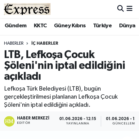
ALAYKÖY
Hava Durumu
Gündem
KKTC
Güney Kıbrıs
Türkiye
Dünya
ALSANCAK
Trafik Durumu
HABERLER
İÇ HABERLER
LTB, Lefkoşa Çocuk
BİLİM
Süper Lig Puan Durumu ve Fikstür
Şöleni'nin iptal edildiğini
ÇATALKÖY
Tüm Manşetler
açıkladı
DÜNYA
Son Dakika Haberleri
Lefkoşa Türk Belediyesi (LTB), bugün
gerçekleştirilmesi planlanan Lefkoşa Çocuk
EĞİTİM
Haber Arşivi
Şöleni'nin iptal edildiğini açıkladı.
EKONOMİ
HABER MERKEZI
01.06.2026 - 12:15
01.06.2026 - 12
EDITÖR
YAYINLANMA
GÜNCELLEME
ENGLISH