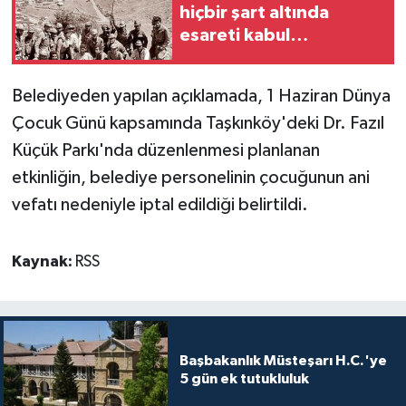
hiçbir şart altında
esareti kabul
MAGAZİN
etmeyeceğimizin en
açık kanıtıdır'
Nöbetçi Eczaneler
Belediyeden yapılan açıklamada, 1 Haziran Dünya
Çocuk Günü kapsamında Taşkınköy'deki Dr. Fazıl
ÖZEL HABER
Küçük Parkı'nda düzenlenmesi planlanan
etkinliğin, belediye personelinin çocuğunun ani
SAĞLIK
vefatı nedeniyle iptal edildiği belirtildi.
SİYASET
Kaynak:
RSS
SPOR
TATLISU
Başbakanlık Müsteşarı H.C.'ye
TEKNOLOJİ
5 gün ek tutukluluk