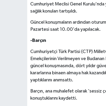
Cumhuriyet Meclisi Genel Kurulu'nda y
sağlık konuları tartışıldı.
MAGAZİN
Güncel konuşmaların ardından oturum s
Nöbetçi Eczaneler
Pazartesi saat 10.00'da yapılacak.
ÖZEL HABER
-Barçın
SAĞLIK
Cumhuriyetçi Türk Partisi (CTP) Millet
Emekçilerinin Verilmeyen ve Budanan H
SİYASET
güncel konuşmasında, dört yıldır güve
SPOR
kararlarına binaen almaya hak kazandı
yaptıklarını anımsattı.
TATLISU
Barçın, ana muhalefet olarak 'sessiz ç
TEKNOLOJİ
konuştuklarını kaydetti.