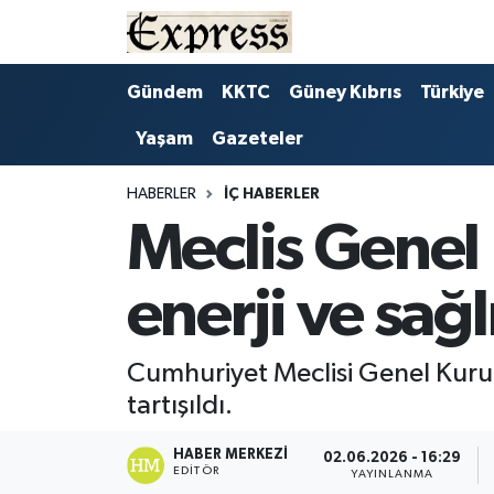
ALAYKÖY
Hava Durumu
Gündem
KKTC
Güney Kıbrıs
Türkiye
Yaşam
Gazeteler
ALSANCAK
Trafik Durumu
BİLİM
Süper Lig Puan Durumu ve Fikstür
HABERLER
İÇ HABERLER
Meclis Genel 
ÇATALKÖY
Tüm Manşetler
enerji ve sağ
DÜNYA
Son Dakika Haberleri
EĞİTİM
Haber Arşivi
Cumhuriyet Meclisi Genel Kurul
tartışıldı.
EKONOMİ
HABER MERKEZI
02.06.2026 - 16:29
EDITÖR
ENGLISH
YAYINLANMA