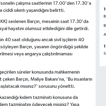
ersonelin çalışma saatlerinin 17.00'den 17.30'a
1
ciddi sıkıntı yaşandığını belirtti.
B
GKK) seslenen Barçın, mesainin saat 17.30'da
B
osyal hayatını olumsuz etkilediğini dile getirdi.
A
nin 40 saat olduğunu ancak sivil işçilerin 40
1
nı söyleyen Barçın, yasanın öngördüğü şekilde
verilmesi veya angarya çalıştırılmaması
S
ta geçirilen süreler konusunda mahkemenin
t çeken Barçın, Maliye Bakanı'na, 'Bu insanların
aşlatacak mısınız?' sorusunu yöneltti.
ta kazandığı kıdem tazminatı konusuna da
kıdem tazminatını ödeyecek misiniz? Yasa