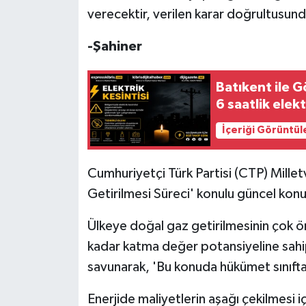
verecektir, verilen karar doğrultusun
-Şahiner
Batıkent ile G
6 saatlik elekt
İçeriği Görüntül
Cumhuriyetçi Türk Partisi (CTP) Millet
Getirilmesi Süreci' konulu güncel kon
Ülkeye doğal gaz getirilmesinin çok ö
kadar katma değer potansiyeline sahi
savunarak, 'Bu konuda hükümet sınıfta 
Enerjide maliyetlerin aşağı çekilmesi i