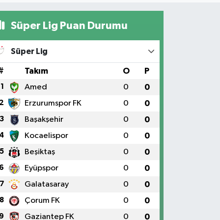
Süper Lig Puan Durumu
Süper Lig
#
Takım
O
P
1
Amed
0
0
2
Erzurumspor FK
0
0
3
Başakşehir
0
0
4
Kocaelispor
0
0
5
Beşiktaş
0
0
6
Eyüpspor
0
0
7
Galatasaray
0
0
8
Çorum FK
0
0
9
Gaziantep FK
0
0