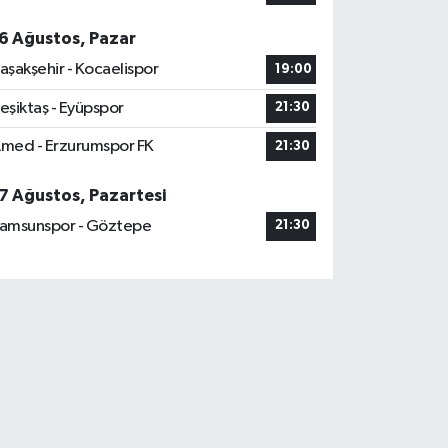
6 Ağustos, Pazar
aşakşehir - Kocaelispor
19:00
eşiktaş - Eyüpspor
21:30
med - Erzurumspor FK
21:30
7 Ağustos, Pazartesi
amsunspor - Göztepe
21:30