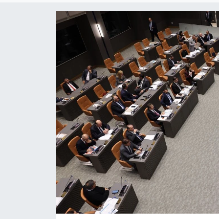
ESENTEPE
GAZİMAĞUSA
GİRNE
GÜNDEM
GÜNEY KIBRIS
İÇ HABERLER
KÜLTÜR SANAT
LAPTA
LEFKOŞA