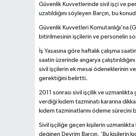
TİCARET
Güvenlik Kuvvetlerinde sivil işçi ve p
uzatıldığını söyleyen Barçın, bu konuda 
YAŞAM
Güvenlik Kuvvetleri Komutanlığı'na (
bitirilmesinin işçilerin ve personelin s
İş Yasasına göre haftalık çalışma saati
saatin üzerinde angarya çalıştırıldığı
sivil işçilerin ek mesai ödeneklerinin 
gerektiğini belirtti.
2011 sonrası sivil işçilik ve uzmanlık
verdiği kıdem tazminatı kararına dikka
kıdem tazminatlarını ödeme sürecini b
Sivil işçiliğe geçen kişilerin uzmanlık
değinen Devrim Barçın, 'Bu kişilerin 