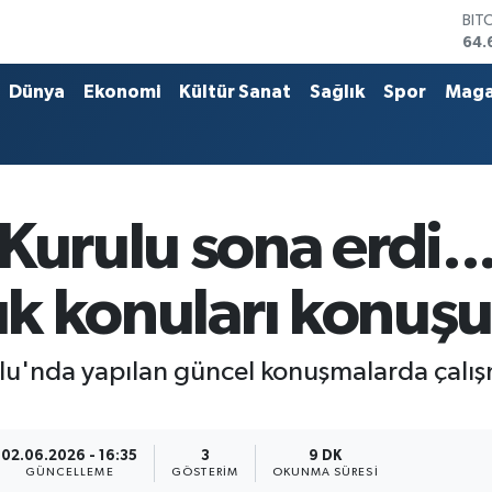
DO
47,
EU
55,
Dünya
Ekonomi
Kültür Sanat
Sağlık
Spor
Maga
STE
64,
GRA
651
BİS
13.
Kurulu sona erdi..
BIT
64.
lık konuları konuş
u'nda yapılan güncel konuşmalarda çalışma
02.06.2026 - 16:35
3
9 DK
GÜNCELLEME
GÖSTERIM
OKUNMA SÜRESI