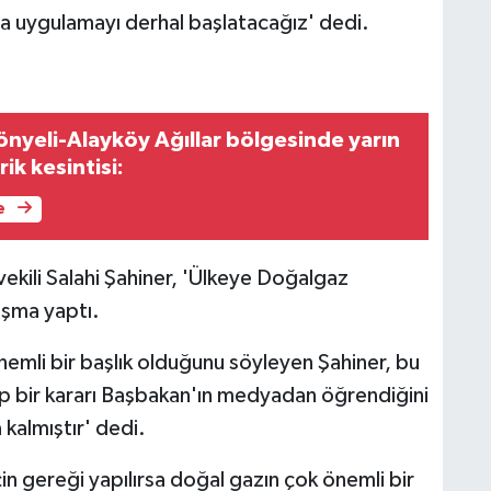
da uygulamayı derhal başlatacağız' dedi.
önyeli-Alayköy Ağıllar bölgesinde yarın
rik kesintisi:
e
vekili Salahi Şahiner, 'Ülkeye Doğalgaz
uşma yaptı.
nemli bir başlık olduğunu söyleyen Şahiner, bu
p bir kararı Başbakan'ın medyadan öğrendiğini
kalmıştır' dedi.
çin gereği yapılırsa doğal gazın çok önemli bir