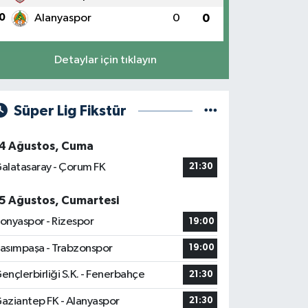
0
Alanyaspor
0
0
Detaylar için tıklayın
Süper Lig Fikstür
4 Ağustos, Cuma
alatasaray - Çorum FK
21:30
5 Ağustos, Cumartesi
onyaspor - Rizespor
19:00
asımpaşa - Trabzonspor
19:00
ençlerbirliği S.K. - Fenerbahçe
21:30
aziantep FK - Alanyaspor
21:30