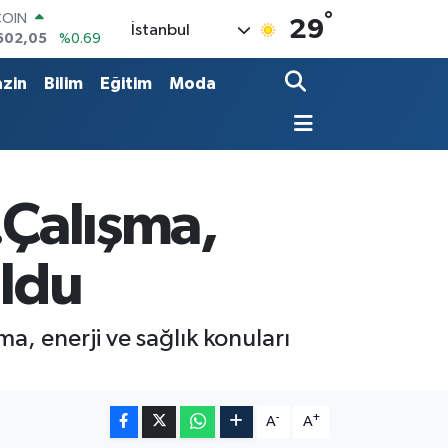
°
LAR
29
İstanbul
6006
%0.06
RO
0250
%0.02
zin
Bilim
Eğitim
Moda
RLİN
2398
%0.2
M ALTIN
3.94
%0.32
T100
768
%48
.Çalışma,
COIN
602,05
%0.69
uldu
, enerji ve sağlık konuları
-
+
A
A