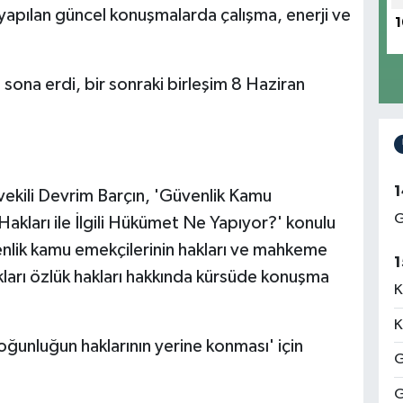
apılan güncel konuşmalarda çalışma, enerji ve
1
ona erdi, bir sonraki birleşim 8 Haziran
1
vekili Devrim Barçın, 'Güvenlik Kamu
G
akları ile İlgili Hükümet Ne Yapıyor?' konulu
nlik kamu emekçilerinin hakları ve mahkeme
1
kları özlük hakları hakkında kürsüde konuşma
K
K
oğunluğun haklarının yerine konması' için
G
G