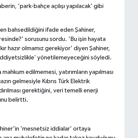
berin, 'park-bahçe açılışı yapılacak' gibi
n bahsedildiğini ifade eden Şahiner,
eresinde?' sorusunu sordu. 'Bu işin hayata
ır hazır olmamız gerekiyor' diyen Şahiner,
ciddiyetsizlikle' yönetilemeyeceğini söyledi.
ına mahkum edilmemesi, yatırımların yapılması
zın gelmesiyle Kıbrıs Türk Elektrik
ılması gerektiğini, veri temelli enerji
nu belirtti.
iner'in 'mesnetsiz iddialar' ortaya
e ana muhalefetin ne kadar takoz koyduğunu