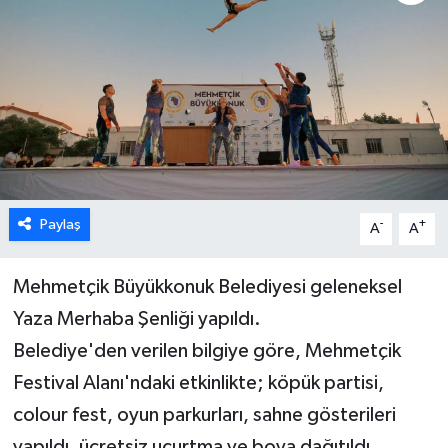
ESENTEPE
GAZİMAĞUSA
GİRNE
GÜNDEM
Paylaş
-
+
A
A
GÜNEY KIBRIS
Mehmetçik Büyükkonuk Belediyesi geleneksel
İÇ HABERLER
Yaza Merhaba Şenliği yapıldı.
KÜLTÜR SANAT
Belediye'den verilen bilgiye göre, Mehmetçik
Festival Alanı'ndaki etkinlikte; köpük partisi,
LAPTA
colour fest, oyun parkurları, sahne gösterileri
LEFKOŞA
yapıldı, ücretsiz uçurtma ve boya dağıtıldı.