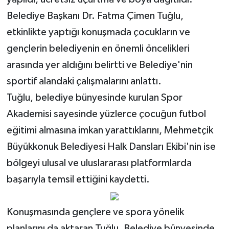
Belediye Başkanı Dr. Fatma Çimen Tuğlu,
MAGAZİN
etkinlikte yaptığı konuşmada çocukların ve
gençlerin belediyenin en önemli öncelikleri
Nöbetçi Eczaneler
arasında yer aldığını belirtti ve Belediye'nin
ÖZEL HABER
sportif alandaki çalışmalarını anlattı.
Tuğlu, belediye bünyesinde kurulan Spor
SAĞLIK
Akademisi sayesinde yüzlerce çocuğun futbol
SİYASET
eğitimi almasına imkan yarattıklarını, Mehmetçik
Büyükkonuk Belediyesi Halk Dansları Ekibi'nin ise
SPOR
bölgeyi ulusal ve uluslararası platformlarda
başarıyla temsil ettiğini kaydetti.
TATLISU
TEKNOLOJİ
Konuşmasında gençlere ve spora yönelik
planlarını da aktaran Tuğlu, Belediye bünyesinde