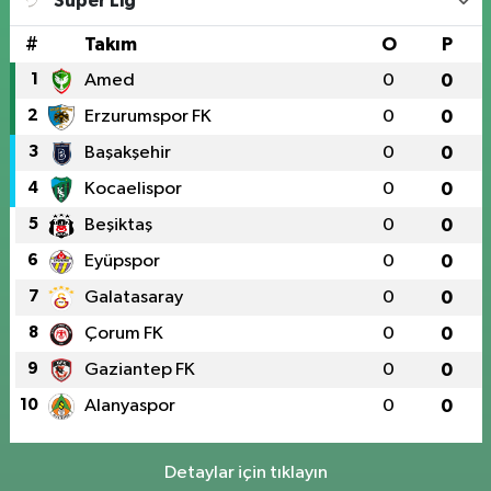
Süper Lig
#
Takım
O
P
1
Amed
0
0
2
Erzurumspor FK
0
0
3
Başakşehir
0
0
4
Kocaelispor
0
0
5
Beşiktaş
0
0
6
Eyüpspor
0
0
7
Galatasaray
0
0
8
Çorum FK
0
0
9
Gaziantep FK
0
0
10
Alanyaspor
0
0
Detaylar için tıklayın