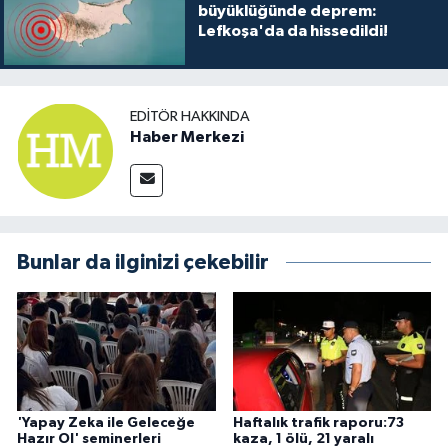
büyüklüğünde deprem:
Lefkoşa'da da hissedildi!
EDITÖR HAKKINDA
Haber Merkezi
Bunlar da ilginizi çekebilir
'Yapay Zeka ile Geleceğe
Haftalık trafik raporu:73
Hazır Ol' seminerleri
kaza, 1 ölü, 21 yaralı