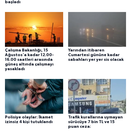
başladı
Çalışma Bakanlığı, 15
Yarından itibaren
Ağustos'a kadar 12.00-
Cumartesi gününe kadar
16.00 saatleri arasında
sabahları yer yer sis olacak
güneş altında çalışmayı
yasakladı
Polisiye olaylar: İkamet
Trafik kurallarına uymayan
izinsiz 4 kişi tutuklandı
sürücüye 7 bin TL ve 15
puan ceza: