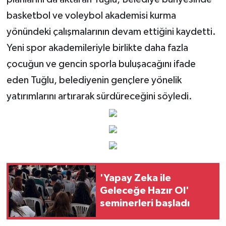
TİCARET
basketbol ve voleybol akademisi kurma
YAŞAM
yönündeki çalışmalarının devam ettiğini kaydetti.
Yeni spor akademileriyle birlikte daha fazla
çocuğun ve gencin sporla buluşacağını ifade
eden Tuğlu, belediyenin gençlere yönelik
yatırımlarını artırarak sürdüreceğini söyledi.
'Yapay Zeka ile
Geleceğe Hazır Ol'
seminerleri başladı