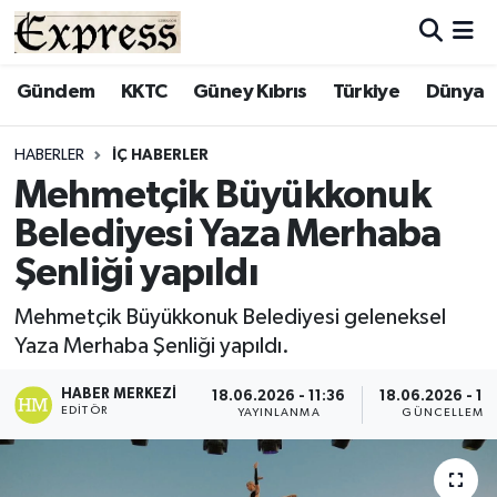
ALAYKÖY
Hava Durumu
Gündem
KKTC
Güney Kıbrıs
Türkiye
Dünya
ALSANCAK
Trafik Durumu
HABERLER
İÇ HABERLER
Mehmetçik Büyükkonuk
BİLİM
Süper Lig Puan Durumu ve Fikstür
Belediyesi Yaza Merhaba
ÇATALKÖY
Tüm Manşetler
Şenliği yapıldı
DÜNYA
Son Dakika Haberleri
Mehmetçik Büyükkonuk Belediyesi geleneksel
Yaza Merhaba Şenliği yapıldı.
EĞİTİM
Haber Arşivi
HABER MERKEZI
18.06.2026 - 11:36
18.06.2026 - 11
EDITÖR
YAYINLANMA
GÜNCELLEME
EKONOMİ
ENGLISH