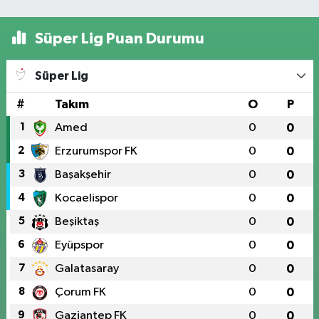
Süper Lig Puan Durumu
Süper Lig
#
Takım
O
P
1
Amed
0
0
2
Erzurumspor FK
0
0
3
Başakşehir
0
0
4
Kocaelispor
0
0
5
Beşiktaş
0
0
6
Eyüpspor
0
0
7
Galatasaray
0
0
8
Çorum FK
0
0
9
Gaziantep FK
0
0