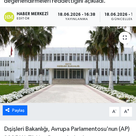
değerlendirmeleri reddettiğini açıkladı.
ESENTEPE
HABER MERKEZI
18.06.2026 - 16:38
18.06.2026 - 16
EDITÖR
YAYINLANMA
GÜNCELLEME
GAZİMAĞUSA
GİRNE
GÜNDEM
GÜNEY KIBRIS
İÇ HABERLER
KÜLTÜR SANAT
Paylaş
-
+
A
A
LAPTA
Dışişleri Bakanlığı, Avrupa Parlamentosu'nun (AP)
LEFKOŞA