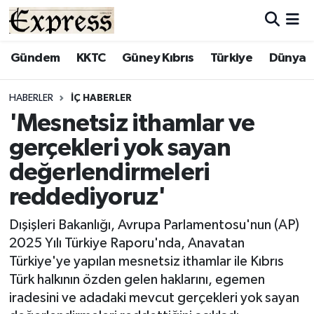
ALAYKÖY
Hava Durumu
Gündem
KKTC
Güney Kıbrıs
Türkiye
Dünya
ALSANCAK
Trafik Durumu
HABERLER
İÇ HABERLER
'Mesnetsiz ithamlar ve
BİLİM
Süper Lig Puan Durumu ve Fikstür
gerçekleri yok sayan
ÇATALKÖY
Tüm Manşetler
değerlendirmeleri
reddediyoruz'
DÜNYA
Son Dakika Haberleri
Dışişleri Bakanlığı, Avrupa Parlamentosu'nun (AP)
EĞİTİM
Haber Arşivi
2025 Yılı Türkiye Raporu'nda, Anavatan
Türkiye'ye yapılan mesnetsiz ithamlar ile Kıbrıs
EKONOMİ
Türk halkının özden gelen haklarını, egemen
iradesini ve adadaki mevcut gerçekleri yok sayan
ENGLISH