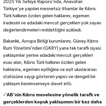
2025 Yılı Türkiye Raporu'nda, Anavatan
Türkiye'ye yapılan mesnetsiz ithamlar ile Kıbrıs
MAGAZİN
Türk halkının özden gelen haklarını, egemen
iradesini ve adadaki mevcut gerçekleri yok sayan
Nöbetçi Eczaneler
değerlendirmeleri reddettiğini açıkladı.
ÖZEL HABER
Bakanlık, Avrupa Birliği kurumlarını, Güney Kıbrıs
SAĞLIK
Rum Yönetimi'nden (GKRY) yana tek taraflı siyasi
yaklaşımlar yerine adadaki mevcut gerçekleri
SİYASET
esas alan, Kıbrıs Türk halkının özden gelen
haklarına, egemen eşitliğine ve eşit uluslararası
SPOR
statüsüne saygı gösteren yapıcı ve dengeli bir
yaklaşım benimsemeye davet etti.
TATLISU
-'AB'nin Kıbrıs meselesine yönelik taraflı ve
TEKNOLOJİ
gerçeklerden kopuk yaklaşımını bir kez daha