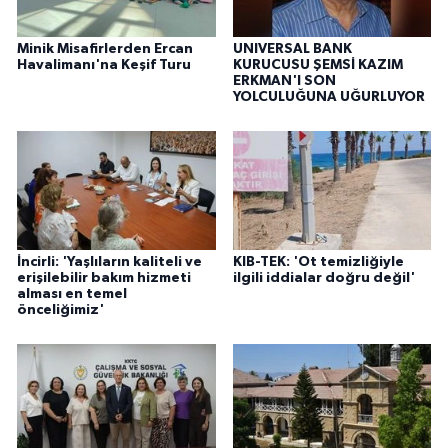
Minik Misafirlerden Ercan
UNIVERSAL BANK
Havalimanı'na Keşif Turu
KURUCUSU ŞEMSİ KAZIM
ERKMAN'I SON
YOLCULUĞUNA UĞURLUYOR
İncirli: 'Yaşlıların kaliteli ve
KIB-TEK: 'Ot temizliğiyle
erişilebilir bakım hizmeti
ilgili iddialar doğru değil'
alması en temel
önceliğimiz'