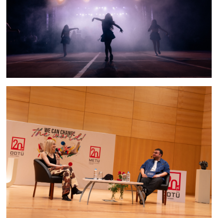
TİCARET
YAŞAM