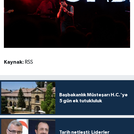
Kaynak:
RSS
Başbakanlık Müsteşarı H.C.'ye
5 gün ek tutukluluk
Tarih netleşti: Liderler