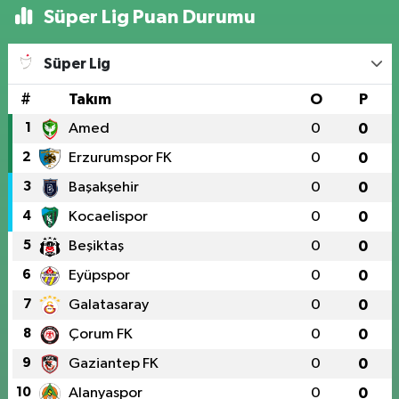
Süper Lig Puan Durumu
Süper Lig
#
Takım
O
P
1
Amed
0
0
2
Erzurumspor FK
0
0
3
Başakşehir
0
0
4
Kocaelispor
0
0
5
Beşiktaş
0
0
6
Eyüpspor
0
0
7
Galatasaray
0
0
8
Çorum FK
0
0
9
Gaziantep FK
0
0
10
Alanyaspor
0
0