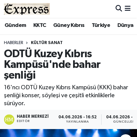
ALAYKÖY
Hava Durumu
Gündem
KKTC
Güney Kıbrıs
Türkiye
Dünya
ALSANCAK
Trafik Durumu
HABERLER
KÜLTÜR SANAT
ODTÜ Kuzey Kıbrıs
BİLİM
Süper Lig Puan Durumu ve Fikstür
Kampüsü'nde bahar
ÇATALKÖY
Tüm Manşetler
şenliği
DÜNYA
Son Dakika Haberleri
16'ncı ODTÜ Kuzey Kıbrıs Kampüsü (KKK) bahar
şenliği konser, söyleşi ve çeşitli etkinliklerle
EĞİTİM
Haber Arşivi
sürüyor.
EKONOMİ
HABER MERKEZI
04.06.2026 - 16:52
04.06.2026 - 1
EDITÖR
YAYINLANMA
GÜNCELLEM
ENGLISH