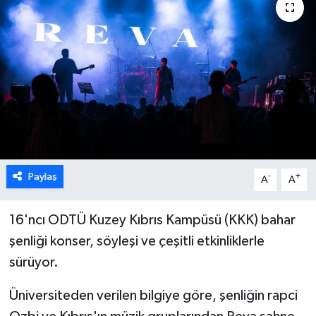
ESENTEPE
GAZİMAĞUSA
GİRNE
GÜNDEM
GÜNEY KIBRIS
Paylaş
-
+
A
A
İÇ HABERLER
16'ncı ODTÜ Kuzey Kıbrıs Kampüsü (KKK) bahar
şenliği konser, söyleşi ve çeşitli etkinliklerle
KÜLTÜR SANAT
sürüyor.
LAPTA
Üniversiteden verilen bilgiye göre, şenliğin rapci
LEFKOŞA