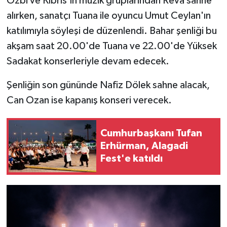
Ozbi ve Kıbrıs'ın müzik gruplarından Reva sahne
alırken, sanatçı Tuana ile oyuncu Umut Ceylan'ın
MAGAZİN
katılımıyla söyleşi de düzenlendi. Bahar şenliği bu
akşam saat 20.00'de Tuana ve 22.00'de Yüksek
Nöbetçi Eczaneler
Sadakat konserleriyle devam edecek.
ÖZEL HABER
Şenliğin son gününde Nafiz Dölek sahne alacak,
Can Ozan ise kapanış konseri verecek.
SAĞLIK
SİYASET
Cumhurbaşkanı Tufan
Erhürman, Alagadi
SPOR
Fest'e katıldı
TATLISU
TEKNOLOJİ