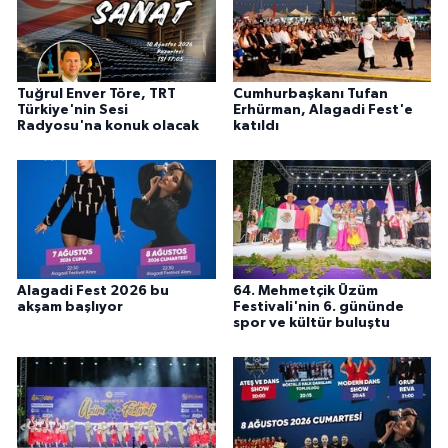
Tuğrul Enver Töre, TRT
Cumhurbaşkanı Tufan
Türkiye'nin Sesi
Erhürman, Alagadi Fest'e
Radyosu'na konuk olacak
katıldı
Alagadi Fest 2026 bu
64. Mehmetçik Üzüm
akşam başlıyor
Festivali'nin 6. gününde
spor ve kültür buluştu