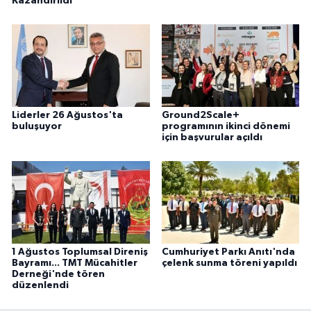
Kazandırıldı
Liderler 26 Ağustos'ta
Ground2Scale+
buluşuyor
programının ikinci dönemi
için başvurular açıldı
1 Ağustos Toplumsal Direniş
Cumhuriyet Parkı Anıtı'nda
Bayramı... TMT Mücahitler
çelenk sunma töreni yapıldı
Derneği'nde tören
düzenlendi