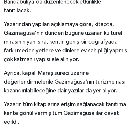
Bandabuliya'da düzenlenecek etkinlikle
tanıtılacak.
MAGAZİN
Yazarından yapılan açıklamaya göre, kitapta,
Nöbetçi Eczaneler
Gazimağusa'nın dünden bugüne uzanan kültürel
mirasının yanı sıra, kentin geniş bir coğrafyada
ÖZEL HABER
farklı medeniyetlere ve dinlere ev sahipliği yapmış
SAĞLIK
çok katmanlı yapısı ele alınıyor.
Ayrıca, kapalı Maraş süreci üzerine
SİYASET
değerlendirmelerile Gazimağusa'nın turizme nasıl
SPOR
kazandırılabileceğine dair yazılar da yer alıyor.
TATLISU
Yazarın tüm kitaplarına erişim sağlanacak tanıtıma
kente gönül vermiş tüm Gazimağusalılar davet
TEKNOLOJİ
edildi.