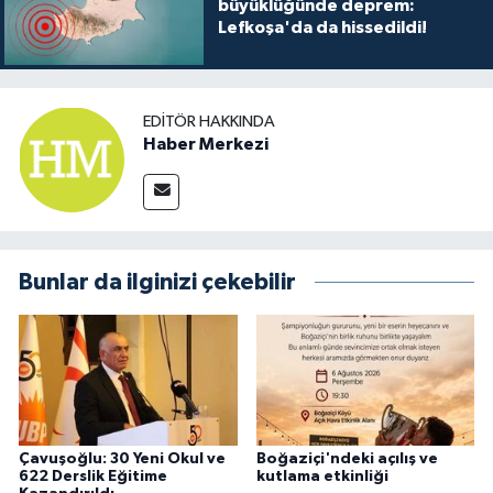
büyüklüğünde deprem:
Lefkoşa'da da hissedildi!
EDITÖR HAKKINDA
Haber Merkezi
Bunlar da ilginizi çekebilir
Çavuşoğlu: 30 Yeni Okul ve
Boğaziçi'ndeki açılış ve
622 Derslik Eğitime
kutlama etkinliği