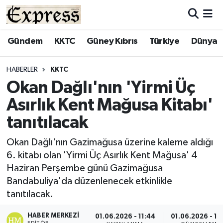
ALAYKÖY
Hava Durumu
Gündem
KKTC
Güney Kıbrıs
Türkiye
Dünya
ALSANCAK
Trafik Durumu
HABERLER
KKTC
Okan Dağlı'nın 'Yirmi Üç
BİLİM
Süper Lig Puan Durumu ve Fikstür
Asırlık Kent Mağusa Kitabı'
ÇATALKÖY
Tüm Manşetler
tanıtılacak
DÜNYA
Son Dakika Haberleri
Okan Dağlı'nın Gazimağusa üzerine kaleme aldığı
6. kitabı olan 'Yirmi Üç Asırlık Kent Mağusa' 4
EĞİTİM
Haber Arşivi
Haziran Perşembe günü Gazimağusa
Bandabuliya'da düzenlenecek etkinlikle
EKONOMİ
tanıtılacak.
ENGLISH
HABER MERKEZI
01.06.2026 - 11:44
01.06.2026 - 11
EDITÖR