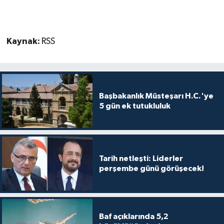
TİCARET
YAŞAM
Kaynak:
RSS
Başbakanlık Müsteşarı H.C.'ye
5 gün ek tutukluluk
Tarih netleşti: Liderler
perşembe günü görüşecek!
Baf açıklarında 5,2