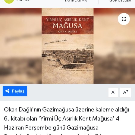
YAYINLANMA
GÜNCELLEME
ESENTEPE
GAZİMAĞUSA
GİRNE
GÜNDEM
GÜNEY KIBRIS
İÇ HABERLER
Paylaş
-
+
A
A
KÜLTÜR SANAT
Okan Dağlı'nın Gazimağusa üzerine kaleme aldığı
6. kitabı olan 'Yirmi Üç Asırlık Kent Mağusa' 4
LAPTA
Haziran Perşembe günü Gazimağusa
LEFKOŞA