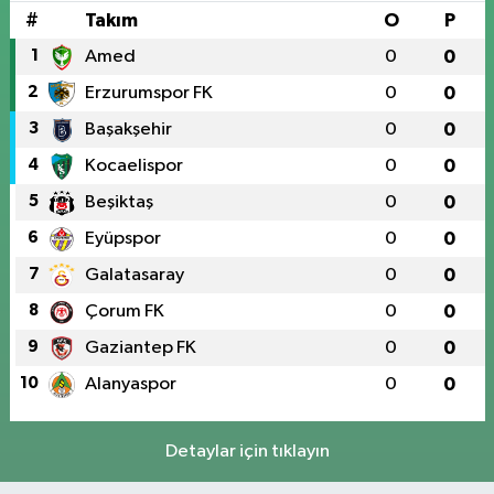
#
Takım
O
P
1
Amed
0
0
2
Erzurumspor FK
0
0
3
Başakşehir
0
0
4
Kocaelispor
0
0
5
Beşiktaş
0
0
6
Eyüpspor
0
0
7
Galatasaray
0
0
8
Çorum FK
0
0
9
Gaziantep FK
0
0
10
Alanyaspor
0
0
Detaylar için tıklayın